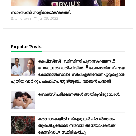
സാംസണ്‍ നാട്ടിലേയ്‌ക്ക് മടങ്ങി.
Unknown
Jul 09, 2022
Popular Posts
കെപിസിസി- ഡിസിസി പുനഃസംഘടന..!!
നേതാക്കൾ ഡൽഹിയിൽ..!! കോണ്‍ഗ്രസ് പഴയ
കോണ്‍ഗ്രസല്ല; സിപിഎമ്മിനോട് ഏറ്റുമുട്ടാന്‍
പുതിയ വാര്‍ റൂം, എഫ്‌എം, യു ട്യൂബ്.. വമ്ബന്‍ പദ്ധതി
സെക്സ് പരീക്ഷണങ്ങൾ അതിരുവിടുമ്പോൾ..
കര്‍ണാടകയില്‍ സ്‌കൂളുകള്‍ പ്രവര്‍ത്തനം
ആരംഭിച്ചതോടെ നിരവധി അധ്യാപകര്‍ക്ക്
കോവിഡ് 19 സ്ഥിരീകരിച്ചു