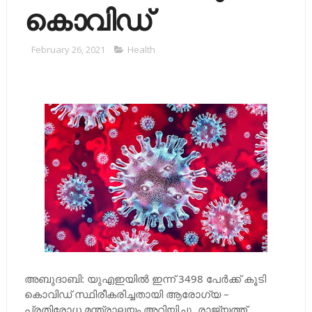
കൊവിഡ്
February 26, 2021
Health
അബുദാബി: യുഎഇയില്‍ ഇന്ന് 3498 പേര്‍ക്ക് കൂടി
കൊവിഡ് സ്ഥിരീകരിച്ചതായി ആരോഗ്യ –
പ്രതിരോധ മന്ത്രാലയം അറിയിച്ചു. രാജ്യത്ത്