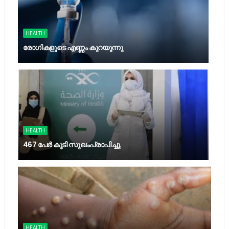
HEALTH
രോഗികളുടെ എണ്ണം കുറയുന്നു
HEALTH
467 പേര്‍ കൂടി സുഖംപ്രാപിച്ചു.
HEALTH