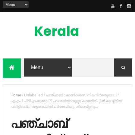
Kerala
News
Feed
kerala news feed is the one of the best
malayalam online news portal in
malaylam
Home
/
Unlabelled
/
പഞ്ചാബ് കോണ്‍ഗ്രസ് നിലനിര്‍ത്തുമോ..??
എഎപി പിടിച്ചടക്കുമോ..?? ഫലമറിയാനുള്ള കാത്തിരിപ്പില്‍ രാഷ്ട്രീയ
പാര്‍ട്ടികൾ..!! ആശങ്കയിൽ ബിജെപിയും ക്യാപ്റ്റനും..
പഞ്ചാബ്