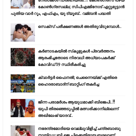
നേതാക്കൾ ഡൽഹിയിൽ..!! കോണ്‍ഗ്രസ് പഴയ
കോണ്‍ഗ്രസല്ല; സിപിഎമ്മിനോട് ഏറ്റുമുട്ടാന്‍
പുതിയ വാര്‍ റൂം, എഫ്‌എം, യു ട്യൂബ്.. വമ്ബന്‍ പദ്ധതി
സെക്സ് പരീക്ഷണങ്ങൾ അതിരുവിടുമ്പോൾ..
കര്‍ണാടകയില്‍ സ്‌കൂളുകള്‍ പ്രവര്‍ത്തനം
ആരംഭിച്ചതോടെ നിരവധി അധ്യാപകര്‍ക്ക്
കോവിഡ് 19 സ്ഥിരീകരിച്ചു
ക്വാർട്ടർ ഫൈനൽ; ചെന്നൈയ്ക്ക് എതിരെ
ഹൈദരാബാദ്ന് ബാറ്റിംഗ് തകർച്ച
ജിന്ന പരാമര്‍ശം ആയുധമാക്കി ബിജെപി..!!
യുപി തിരഞ്ഞെടുപ്പില്‍ മത്സരിക്കാനില്ലെന്ന്
അഖിലേഷ് യാദവ്..
നരേന്ദ്രമോദിയെ വെല്ലുവിളിച്ച് ചന്ദ്രബാബു
നായിഡു;ബി.ജെ.പിക്കെതിരായ ബദലാണ്