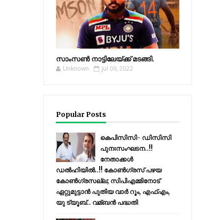
സാംസണ്‍ നാട്ടിലേയ്‌ക്ക് മടങ്ങി.
Unknown
Jul 09, 2022
Popular Posts
കെപിസിസി- ഡിസിസി
പുനഃസംഘടന..!!
നേതാക്കൾ
ഡൽഹിയിൽ..!! കോണ്‍ഗ്രസ് പഴയ
കോണ്‍ഗ്രസല്ല; സിപിഎമ്മിനോട്
ഏറ്റുമുട്ടാന്‍ പുതിയ വാര്‍ റൂം, എഫ്‌എം,
യു ട്യൂബ്.. വമ്ബന്‍ പദ്ധതി