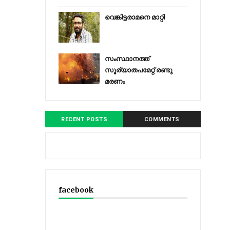
വെങ്കിട്ടരാമനെ മാറ്റി
സംസ്ഥാനത്ത്
സൂര്യാതപമേറ്റ് രണ്ടു
മരണം
RECENT POSTS
COMMENTS
facebook