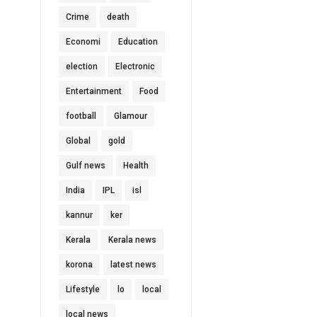
Crime
death
Economi
Education
election
Electronic
Entertainment
Food
football
Glamour
Global
gold
Gulf news
Health
India
IPL
isl
kannur
ker
Kerala
Kerala news
korona
latest news
Lifestyle
lo
local
local news