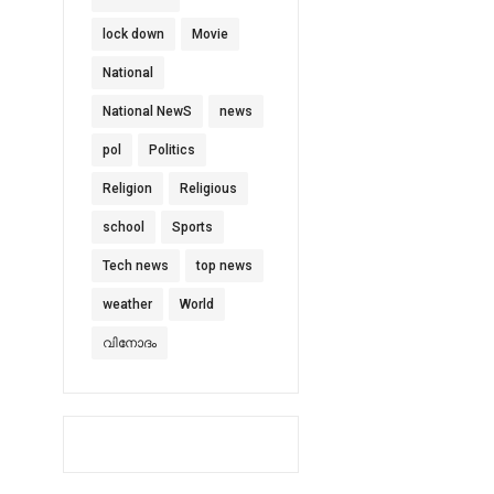
lock down
Movie
National
National NewS
news
pol
Politics
Religion
Religious
school
Sports
Tech news
top news
weather
World
വിനോദം