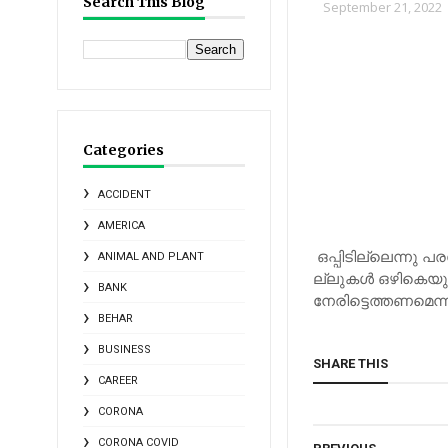
Search This Blog
September 21, 2022
Categories
ACCIDENT
AMERICA
ഒ​പ്പി​ടി​ല്ലെ​ന്നു 
ANIMAL AND PLANT
ല്ലു​ക​ള്‍ ഒ​ഴി​കെ​യു​ള
BANK
നേ​രി​ട്ടെ​ത്ത​ണ​മെ​ന്
BEHAR
BUSINESS
SHARE THIS
CAREER
CORONA
CORONA COVID