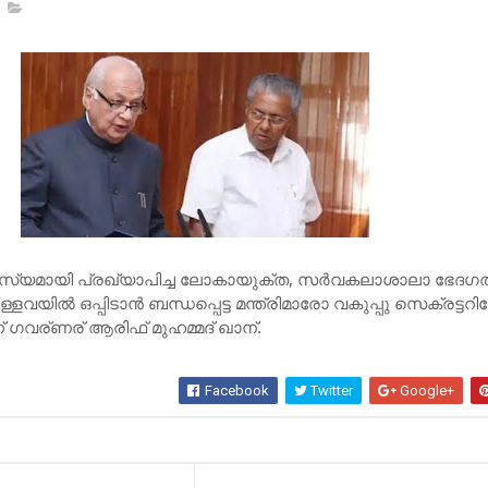
പ​ര​സ്യ​മാ​യി പ്ര​ഖ്യാ​പി​ച്ച ലോ​കാ​യു​ക്ത, സ​ര്‍​വ​ക​ലാ​ശാ​ലാ ഭേ​ദ​ഗ​
്ള​വ​യി​ല്‍ ഒ​പ്പി​ടാ​ന്‍ ബ​ന്ധ​പ്പെ​ട്ട മ​ന്ത്രി​മാ​രോ വ​കു​പ്പു സെ​ക്ര​ട്ട​റ
ന് ഗ​വ​ര്ണ​ര് ആ​രി​ഫ് മു​ഹ​മ്മ​ദ് ഖാ​ന്.
Facebook
Twitter
Google+