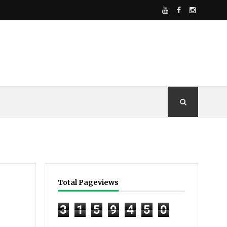
Total Pageviews
3
1
5
9
4
5
0