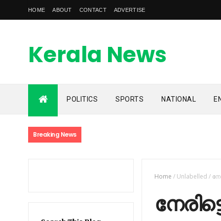
HOME
ABOUT
CONTACT
ADVERTISE
Kerala News
Feed
POLITICS
SPORTS
NATIONAL
E
kerala news feed is the one of the best malayalam online
news portal in malaylam
Breaking News
Home
/
Unlabelled
/
നേ​
നേ​രി​ട്