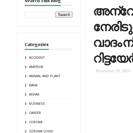
Search This Blog
അന്വ
നേരിടു
വാദം നി
Categories
റിട്ടയേ
ACCIDENT
AMERICA
November 03, 2020
ANIMAL AND PLANT
BANK
BEHAR
BUSINESS
CAREER
CORONA
CORONA COVID