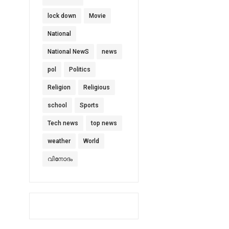
lock down
Movie
National
National NewS
news
pol
Politics
Religion
Religious
school
Sports
Tech news
top news
weather
World
വിനോദം