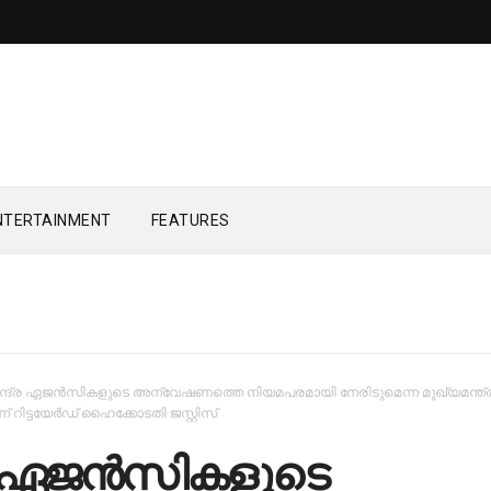
NTERTAINMENT
FEATURES
ന്ദ്ര ഏജന്‍സികളുടെ അന്വേഷണത്തെ നിയമപരമായി നേരിടുമെന്ന മുഖ്യമന്ത്
ന് റിട്ടയേര്‍ഡ് ഹൈക്കോടതി ജസ്റ്റിസ്
ര ഏജന്‍സികളുടെ