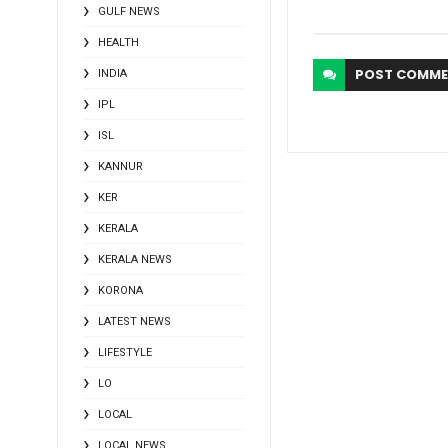
GULF NEWS
HEALTH
POST
COMME
INDIA
IPL
ISL
KANNUR
KER
KERALA
KERALA NEWS
KORONA
LATEST NEWS
LIFESTYLE
LO
LOCAL
LOCAL NEWS