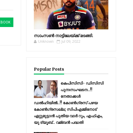
EBOOK
സാംസണ്‍ നാട്ടിലേയ്‌ക്ക് മടങ്ങി.
Unknown
Jul 09, 2022
Popular Posts
കെപിസിസി- ഡിസിസി
പുനഃസംഘടന..!!
നേതാക്കൾ
ഡൽഹിയിൽ..!! കോണ്‍ഗ്രസ് പഴയ
കോണ്‍ഗ്രസല്ല; സിപിഎമ്മിനോട്
ഏറ്റുമുട്ടാന്‍ പുതിയ വാര്‍ റൂം, എഫ്‌എം,
യു ട്യൂബ്.. വമ്ബന്‍ പദ്ധതി