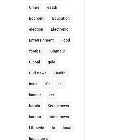
Crime
death
Economi
Education
election
Electronic
Entertainment
Food
football
Glamour
Global
gold
Gulf news
Health
India
IPL
isl
kannur
ker
Kerala
Kerala news
korona
latest news
Lifestyle
lo
local
local news