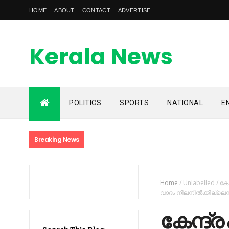
HOME
ABOUT
CONTACT
ADVERTISE
Kerala News
Feed
POLITICS
SPORTS
NATIONAL
E
kerala news feed is the one of the best malayalam online
news portal in malaylam
Breaking News
Home
/
Unlabelled
/
കേ
വാദം നിലനില്‍ക്കില്ലെന്
കേന്ദ്