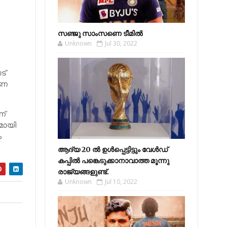
സഞ്ജു സാംസണെ ടീമില്‍
Unknown
Jul 30, 2022
ട്
േഷണ
ണ്
മായി
ം
ആദ്യ 20 ല്‍ ഉള്‍പ്പെട്ടിട്ടും വേള്‍ഡ്
കപ്പില്‍ പങ്കെടുക്കാനാവാത്ത മൂന്നു
രാജ്യങ്ങളുണ്ട്.
Unknown
Jul 10, 2022