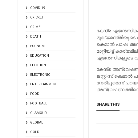
COVID 19
CRICKET
CRIME
കേന്ദ്ര ഏജന്‍സ
മുഖ്യമന്ത്രിയുടെ വ
DEATH
കെമാല്‍ പാഷ. അന്
ECONOMI
മാറ്റിയിട്ട് കാര്
EDUCATION
ഏജന്‍സികളുടെ വാദ
ELECTION
കേന്ദ്ര അന്വേഷണ
ELECTRONIC
ജസ്റ്റിസ് കെമാല
നേരിടുമെന്ന് പറയാ
ENTERTAINMENT
അന്വേഷണത്തിനെതി
FOOD
FOOTBALL
SHARE THIS
GLAMOUR
GLOBAL
GOLD