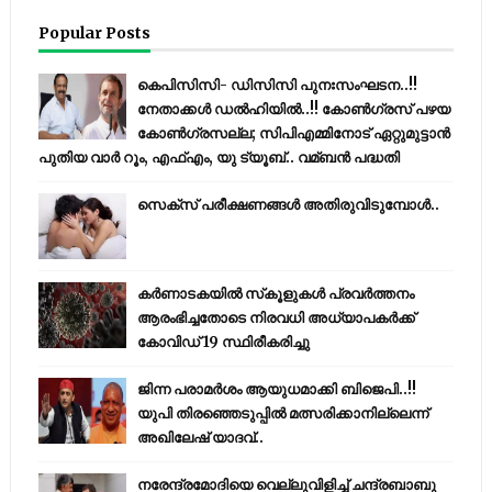
Popular Posts
കെപിസിസി- ഡിസിസി പുനഃസംഘടന..!!
നേതാക്കൾ ഡൽഹിയിൽ..!! കോണ്‍ഗ്രസ് പഴയ
കോണ്‍ഗ്രസല്ല; സിപിഎമ്മിനോട് ഏറ്റുമുട്ടാന്‍
പുതിയ വാര്‍ റൂം, എഫ്‌എം, യു ട്യൂബ്.. വമ്ബന്‍ പദ്ധതി
സെക്സ് പരീക്ഷണങ്ങൾ അതിരുവിടുമ്പോൾ..
കര്‍ണാടകയില്‍ സ്‌കൂളുകള്‍ പ്രവര്‍ത്തനം
ആരംഭിച്ചതോടെ നിരവധി അധ്യാപകര്‍ക്ക്
കോവിഡ് 19 സ്ഥിരീകരിച്ചു
ജിന്ന പരാമര്‍ശം ആയുധമാക്കി ബിജെപി..!!
യുപി തിരഞ്ഞെടുപ്പില്‍ മത്സരിക്കാനില്ലെന്ന്
അഖിലേഷ് യാദവ്..
നരേന്ദ്രമോദിയെ വെല്ലുവിളിച്ച് ചന്ദ്രബാബു