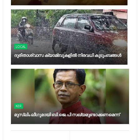
LOCAL
ദുരിതാശ്വാസ ക്യാമ്ബുകളിൽ നിരവധി കുടുംബങ്ങൾ
KER
മുസ്‍ലിം ലീഗുമായി ബി.ജെ.പി സഖ്യമുണ്ടാക്കണമെന്ന്