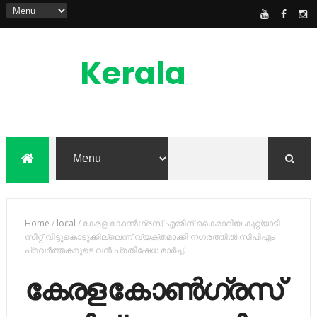
Kerala
News
Feed
kerala news feed is the one of the best
malayalam online news portal in
malaylam
Home
/
local
/
കേരള കോണ്‍ഗ്രസ് എമ്മിന് കൈമാറിയ കുറ്റ്യാടി
സീറ്റ് വിട്ടുകൊടുക്കില്ലെന്ന് വ്യക്തമാക്കി നഗരത്തില്‍ സിപിഎം
പ്രവര്‍ത്തകരുടെ വന്‍ പ്രതിഷേധ മാര്‍ച്ച്‌.
കേരള കോണ്‍ഗ്രസ്