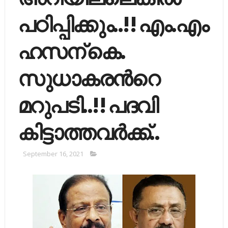
പഠിപ്പിക്കും..!! എം.എം
ഹസന് കെ.
സുധാകരന്‍റെ
മറുപടി..!! പദവി
കിട്ടാത്തവർക്ക്..
September 16, 2021