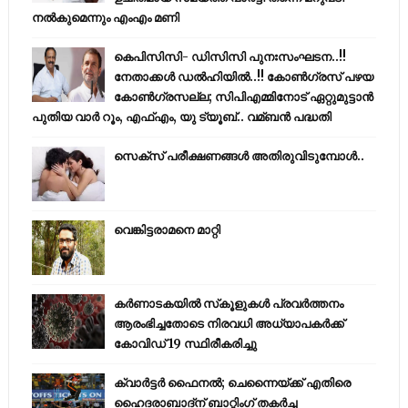
നല്‍കുമെന്നും എംഎം മണി
കെപിസിസി- ഡിസിസി പുനഃസംഘടന..!!
നേതാക്കൾ ഡൽഹിയിൽ..!! കോണ്‍ഗ്രസ് പഴയ
കോണ്‍ഗ്രസല്ല; സിപിഎമ്മിനോട് ഏറ്റുമുട്ടാന്‍
പുതിയ വാര്‍ റൂം, എഫ്‌എം, യു ട്യൂബ്.. വമ്ബന്‍ പദ്ധതി
സെക്സ് പരീക്ഷണങ്ങൾ അതിരുവിടുമ്പോൾ..
വെങ്കിട്ടരാമനെ മാറ്റി
കര്‍ണാടകയില്‍ സ്‌കൂളുകള്‍ പ്രവര്‍ത്തനം
ആരംഭിച്ചതോടെ നിരവധി അധ്യാപകര്‍ക്ക്
കോവിഡ് 19 സ്ഥിരീകരിച്ചു
ക്വാർട്ടർ ഫൈനൽ; ചെന്നൈയ്ക്ക് എതിരെ
ഹൈദരാബാദ്ന് ബാറ്റിംഗ് തകർച്ച