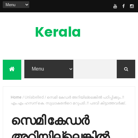
Kerala
News
Feed
kerala news feed is the one of the best
malayalam online news portal in
malaylam
Home
/
Unlabelled
/
സെമി കേഡര്‍ അറിയില്ലെങ്കില്‍ പഠിപ്പിക്കും..!!
എം.എം ഹസന് കെ. സുധാകരന്‍റെ മറുപടി..!! പദവി കിട്ടാത്തവർക്ക്..
സെമി കേഡര്‍
അറിയില്ലെങ്കില്‍