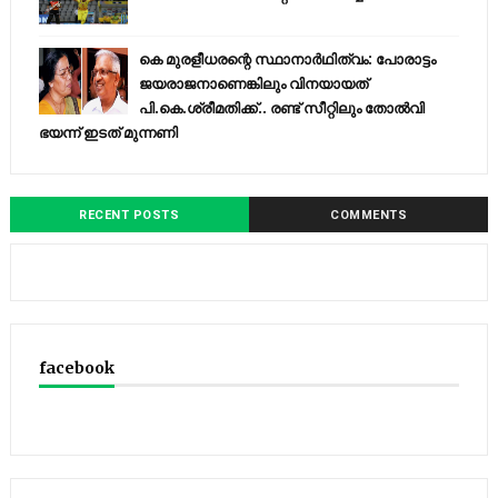
കെ മുരളീധരന്റെ സ്ഥാനാർഥിത്വം: പോരാട്ടം
ജയരാജനാണെങ്കിലും വിനയായത്
പി.കെ.ശ്രീമതിക്ക്.. രണ്ട് സീറ്റിലും തോൽവി
ഭയന്ന്‌ ഇടത് മുന്നണി
RECENT POSTS
COMMENTS
facebook