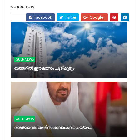
SHARE THIS
Facebook
Twitter
Google+
GULF NEWS
ഖത്തറില്‍ ഈ മാസം ചൂട് കൂടും
GULF NEWS
രാജ്യത്തെ അഭിസംബോധന ചെയ്യും.