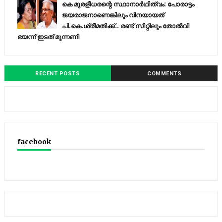
കെ മുരളീധരന്റെ സ്ഥാനാർഥിത്വം: പോരാട്ടം
ജയരാജനാണെങ്കിലും വിനയായത്
പി.കെ.ശ്രീമതിക്ക്.. രണ്ട് സീറ്റിലും തോൽവി
ഭയന്ന്‌ ഇടത് മുന്നണി
RECENT POSTS
COMMENTS
facebook