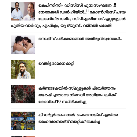
കെപിസിസി- ഡിസിസി പുനഃസംഘടന..!!
നേതാക്കൾ ഡൽഹിയിൽ..!! കോണ്‍ഗ്രസ് പഴയ
കോണ്‍ഗ്രസല്ല; സിപിഎമ്മിനോട് ഏറ്റുമുട്ടാന്‍
പുതിയ വാര്‍ റൂം, എഫ്‌എം, യു ട്യൂബ്.. വമ്ബന്‍ പദ്ധതി
സെക്സ് പരീക്ഷണങ്ങൾ അതിരുവിടുമ്പോൾ..
വെങ്കിട്ടരാമനെ മാറ്റി
കര്‍ണാടകയില്‍ സ്‌കൂളുകള്‍ പ്രവര്‍ത്തനം
ആരംഭിച്ചതോടെ നിരവധി അധ്യാപകര്‍ക്ക്
കോവിഡ് 19 സ്ഥിരീകരിച്ചു
ക്വാർട്ടർ ഫൈനൽ; ചെന്നൈയ്ക്ക് എതിരെ
ഹൈദരാബാദ്ന് ബാറ്റിംഗ് തകർച്ച