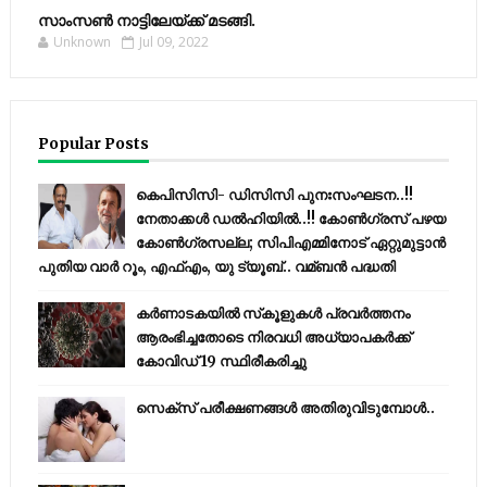
സാംസണ്‍ നാട്ടിലേയ്‌ക്ക് മടങ്ങി.
Unknown
Jul 09, 2022
Popular Posts
കെപിസിസി- ഡിസിസി പുനഃസംഘടന..!!
നേതാക്കൾ ഡൽഹിയിൽ..!! കോണ്‍ഗ്രസ് പഴയ
കോണ്‍ഗ്രസല്ല; സിപിഎമ്മിനോട് ഏറ്റുമുട്ടാന്‍
പുതിയ വാര്‍ റൂം, എഫ്‌എം, യു ട്യൂബ്.. വമ്ബന്‍ പദ്ധതി
കര്‍ണാടകയില്‍ സ്‌കൂളുകള്‍ പ്രവര്‍ത്തനം
ആരംഭിച്ചതോടെ നിരവധി അധ്യാപകര്‍ക്ക്
കോവിഡ് 19 സ്ഥിരീകരിച്ചു
സെക്സ് പരീക്ഷണങ്ങൾ അതിരുവിടുമ്പോൾ..