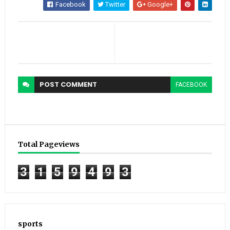
Facebook
Twitter
Google+
POST
COMMENT
FACEBOOK
Total Pageviews
3
1
5
9
4
9
3
sports