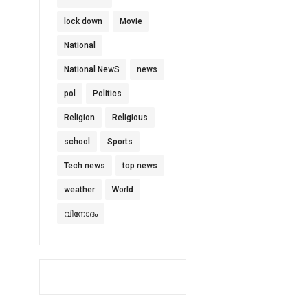
lock down
Movie
National
National NewS
news
pol
Politics
Religion
Religious
school
Sports
Tech news
top news
weather
World
വിനോദം