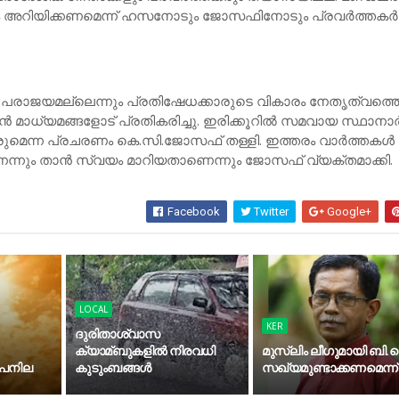
 അ​റി​യി​ക്ക​ണ​മെ​ന്ന് ഹ​സ​നോ​ടും ജോ​സ​ഫി​നോ​ടും പ്ര​വ​ര്‍​ത്ത​ക​ര്
ച പ​രാ​ജ​യ​മ​ല്ലെ​ന്നും പ്ര​തി​ഷേ​ധ​ക്കാ​രു​ടെ വി​കാ​രം നേ​തൃ​ത്വ​ത്ത
്‍ മാ​ധ്യ​മ​ങ്ങ​ളോ​ട് പ്ര​തി​ക​രി​ച്ചു. ഇ​രി​ക്കൂ​റി​ല്‍ സ​മ​വാ​യ സ്ഥാ​നാ​ര്
രു​മെ​ന്ന പ്ര​ച​ര​ണം കെ.​സി.​ജോ​സ​ഫ് ത​ള്ളി. ഇ​ത്ത​രം വാ​ര്‍​ത്ത​ക​ള്‍ 
​ന്നും താ​ന്‍ സ്വ​യം മാ​റി​യ​താ​ണെ​ന്നും ജോ​സ​ഫ് വ്യ​ക്ത​മാ​ക്കി.
Facebook
Twitter
Google+
LOCAL
KER
ദുരിതാശ്വാസ
ക്യാമ്ബുകളിൽ നിരവധി
മുസ്‍ലിം ലീഗുമായി ബി.ജ
ാപനില
കുടുംബങ്ങൾ
സഖ്യമുണ്ടാക്കണമെന്ന്