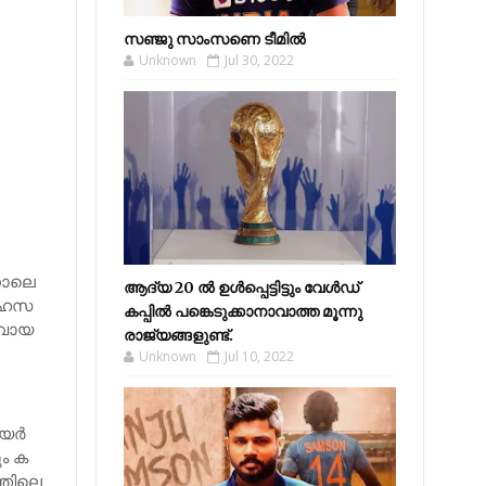
സഞ്ജു സാംസണെ ടീമില്‍
Unknown
Jul 30, 2022
്നാ​ലെ
ആദ്യ 20 ല്‍ ഉള്‍പ്പെട്ടിട്ടും വേള്‍ഡ്
​ഹ​സ​
കപ്പില്‍ പങ്കെടുക്കാനാവാത്ത മൂന്നു
വാ​യ​
രാജ്യങ്ങളുണ്ട്.
Unknown
Jul 10, 2022
ര്‍​
ും ക​
ത്തി​ലെ