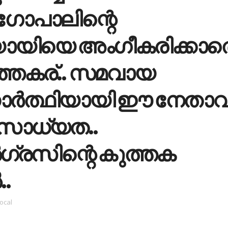
ോപാലിന്റെ
യിയെ അംഗീകരിക്കാത
ത്തകര്.. സമവായ
ാർത്ഥിയായി ഈ നേതാവ
സാധ്യത..
രസിന്റെ കുത്തക
..
local