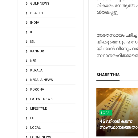
GULF NEWS
വി​കാ​രം നേ​തൃ​ത്വം
ശ്യ​പ്പെ​ട്ടു.
HEALTH
INDIA
IPL
അ​തേ​സ​മ​യം ച​ര്‍​ച്
യി​ക്കു​മെ​ന്നും ഹ​സ​ന
ISL
യി താ​ന്‍ വീ​ണ്ടും വ​
KANNUR
സ്ഥാ​ന​ര​ഹി​ത​മാ​ണെ
KER
KERALA
SHARE THIS
KERALA NEWS
KORONA
LATEST NEWS
LIFESTYLE
LOCAL
LO
45 ഡിഗ്രി കടന്ന്
സംസ്ഥാനത്തെ ത
LOCAL
LOCAL NEWS