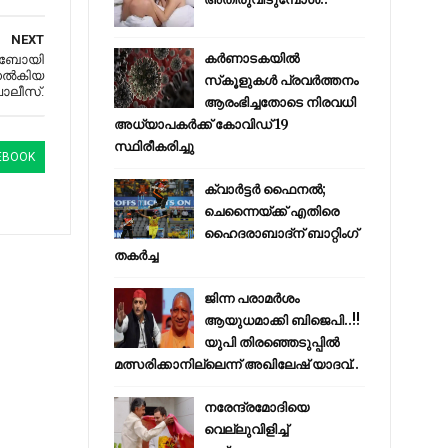
NEXT
കര്‍ണാടകയില്‍
ി ബോയി
 നല്‍കിയ
സ്‌കൂളുകള്‍ പ്രവര്‍ത്തനം
ൊലീസ്​.
ആരംഭിച്ചതോടെ നിരവധി
അധ്യാപകര്‍ക്ക് കോവിഡ് 19
സ്ഥിരീകരിച്ചു
EBOOK
ക്വാർട്ടർ ഫൈനൽ;
ചെന്നൈയ്ക്ക് എതിരെ
ഹൈദരാബാദ്ന് ബാറ്റിംഗ്
തകർച്ച
ജിന്ന പരാമര്‍ശം
ആയുധമാക്കി ബിജെപി..!!
യുപി തിരഞ്ഞെടുപ്പില്‍
മത്സരിക്കാനില്ലെന്ന് അഖിലേഷ് യാദവ്..
നരേന്ദ്രമോദിയെ
വെല്ലുവിളിച്ച്