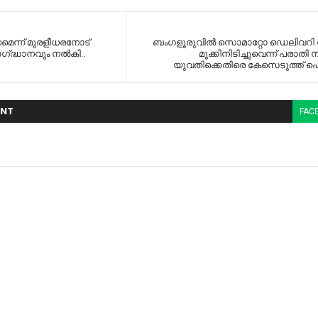
ണമെന്ന് മുരളീധരനോട്
ബംഗളൂരുവില്‍ സൊ​മാറ്റോ ഡെലിവറ
ഗ്‌ദ്ധാനവും നല്‍കി..
മൂക്കിനിടിച്ചുവെന്ന്​ പരാതി
യുവതിക്കെതിരെ കേസെടുത്ത്​ പ
NT
FAC