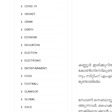
COVID 19
CRICKET
CRIME
DEATH
ECONOMI
EDUCATION
ELECTION
ELECTRONIC
ക​ണ്ണൂ​ര്‍: ഇ​രി​ക്കൂ​
ENTERTAINMENT
കോ​ണ്‍​ഗ്ര​സി​ലു​ണ്ടാ
നും സി​റ്റിം​ഗ് എം​എ
FOOD
മു​ണ്ടാ​യി​ല്ല.
FOOTBALL
GLAMOUR
സോ​ണി സെ​ബാ​സ്റ്റ്യ​
GLOBAL
ത്തു​ന്ന​വ​ര്‍. ഹൈ​ക്ക
GOLD
ണ​ക്കി​ലെ​ടു​ക്കാ​ന്‍