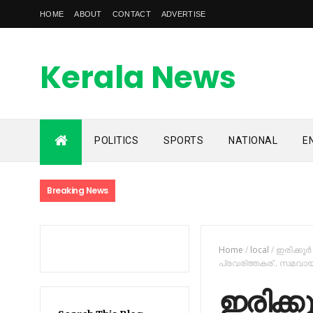
HOME
ABOUT
CONTACT
ADVERTISE
Kerala News
Feed
POLITICS
SPORTS
NATIONAL
E
kerala news feed is the one of the best malayalam online
news portal in malaylam
Breaking News
Home
/
local
/
ഇരിക്കൂർ
പ്രവര്ത്തകര്.. സമവാ
ഇരിക്കൂർ