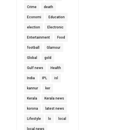
Crime
death
Economi
Education
election
Electronic
Entertainment
Food
football
Glamour
Global
gold
Gulf news
Health
India
IPL
isl
kannur
ker
Kerala
Kerala news
korona
latest news
Lifestyle
lo
local
local news