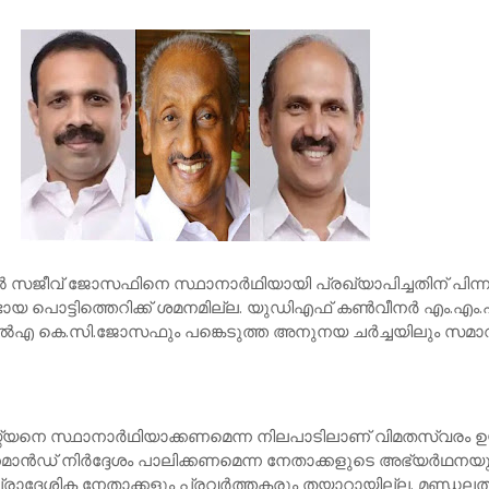
റി​ല്‍ സ​ജീ​വ് ജോ​സ​ഫി​നെ സ്ഥാ​നാ​ര്‍​ഥി​യാ​യി പ്ര​ഖ്യാ​പി​ച്ച​തി​ന് പി​ന
​യ പൊ​ട്ടി​ത്തെ​റി​ക്ക് ശ​മ​ന​മി​ല്ല. യു​ഡി​എ​ഫ് ക​ണ്‍​വീ​ന​ര്‍ എം.​എം.
​ല്‍​എ കെ.​സി.​ജോ​സ​ഫും പ​ങ്കെ​ടു​ത്ത അ​നു​ന​യ ച​ര്‍​ച്ച​യി​ലും സ​മാ​
നെ സ്ഥാ​നാ​ര്‍​ഥി​യാ​ക്ക​ണ​മെ​ന്ന നി​ല​പാ​ടി​ലാ​ണ് വി​മ​ത​സ്വ​രം ഉ​യ​
​മാ​ന്‍​ഡ് നി​ര്‍​ദ്ദേ​ശം പാ​ലി​ക്ക​ണ​മെ​ന്ന നേ​താ​ക്ക​ളു​ടെ അ​ഭ്യ​ര്‍​ഥ​ന​യ
 പ്രാ​ദേ​ശി​ക നേ​താ​ക്ക​ളും പ്ര​വ​ര്‍​ത്ത​ക​രും ത​യാ​റാ​യി​ല്ല. മ​ണ്ഡ​ല​