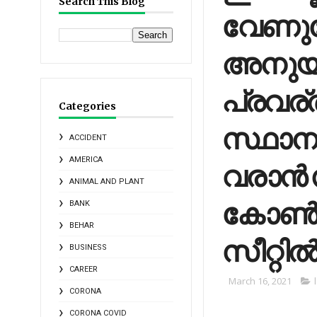
Search This Blog
വേണുഗ
അനുയാ
പ്രവര്
Categories
സ്ഥാന
ACCIDENT
AMERICA
വരാൻ 
ANIMAL AND PLANT
കോൺഗ്
BANK
BEHAR
സീറ്റിൽ
BUSINESS
CAREER
March 16, 2021
CORONA
CORONA COVID