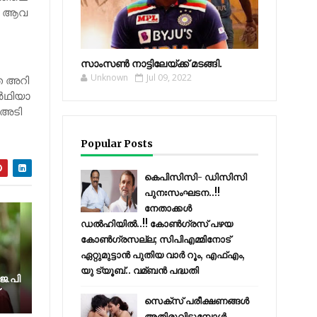
‍ ആ​വ​
സാംസണ്‍ നാട്ടിലേയ്‌ക്ക് മടങ്ങി.
Unknown
Jul 09, 2022
െ അ​റി​
‍​ഥി​യാ​
അ​ടി​
Popular Posts
കെപിസിസി- ഡിസിസി
പുനഃസംഘടന..!!
നേതാക്കൾ
ഡൽഹിയിൽ..!! കോണ്‍ഗ്രസ് പഴയ
കോണ്‍ഗ്രസല്ല; സിപിഎമ്മിനോട്
ഏറ്റുമുട്ടാന്‍ പുതിയ വാര്‍ റൂം, എഫ്‌എം,
യു ട്യൂബ്.. വമ്ബന്‍ പദ്ധതി
െ.പി
സെക്സ് പരീക്ഷണങ്ങൾ
അതിരുവിടുമ്പോൾ..