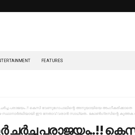
NTERTAINMENT
FEATURES
 ച​ര്‍​ച്ച പ​രാ​ജ​യം..!! കെസി വേണുഗോപാലിന്റെ അനുയായിയെ അംഗീകരിക്കാതെ
യ സ്ഥാനാർത്ഥിയായി ഈ നേതാവ് വരാൻ സാധ്യത.. കോൺഗ്രസിന്റെ കുത്തക സീ
 ച​ര്‍​ച്ച പ​രാ​ജ​യം..!! കെ