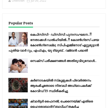
Unknown
Jul 09, 2022
Popular Posts
കെപിസിസി- ഡിസിസി പുനഃസംഘടന..!!
നേതാക്കൾ ഡൽഹിയിൽ..!! കോണ്‍ഗ്രസ് പഴയ
കോണ്‍ഗ്രസല്ല; സിപിഎമ്മിനോട് ഏറ്റുമുട്ടാന്‍
പുതിയ വാര്‍ റൂം, എഫ്‌എം, യു ട്യൂബ്.. വമ്ബന്‍ പദ്ധതി
സെക്സ് പരീക്ഷണങ്ങൾ അതിരുവിടുമ്പോൾ..
കര്‍ണാടകയില്‍ സ്‌കൂളുകള്‍ പ്രവര്‍ത്തനം
ആരംഭിച്ചതോടെ നിരവധി അധ്യാപകര്‍ക്ക്
കോവിഡ് 19 സ്ഥിരീകരിച്ചു
ക്വാർട്ടർ ഫൈനൽ; ചെന്നൈയ്ക്ക് എതിരെ
ഹൈദരാബാദ്ന് ബാറ്റിംഗ് തകർച്ച