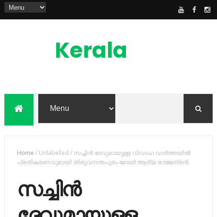
Kerala
News
Feed
kerala news feed is the one of the best
malayalam online news portal in
malaylam
Home
/
Unlabelled
/
സച്ചിന്‍ ദേവുമായുള്ള വിവാഹ വാര്‍ത്തയില്‍
പ്രതികരണവുമായി തിരുവനന്തപുരം മേയര്‍ ആര്യ രാജേന്ദ്രന്‍
സച്ചിന്‍
ദേവുമായുള്ള