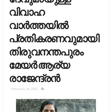
വിവാഹ
വാര്‍ത്തയില്‍
പ്രതികരണവുമായി
തിരുവനന്തപുരം
മേയര്‍ ആര്യ
രാജേന്ദ്രന്‍
February 16, 2022