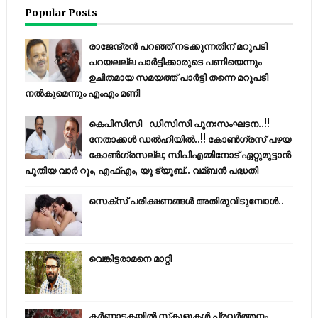
Popular Posts
രാജേന്ദ്രന്‍ പറഞ്ഞ് നടക്കുന്നതിന് മറുപടി
പറയലല്ല പാര്‍ട്ടിക്കാരുടെ പണിയെന്നും
ഉചിതമായ സമയത്ത് പാര്‍ട്ടി തന്നെ മറുപടി
നല്‍കുമെന്നും എംഎം മണി
കെപിസിസി- ഡിസിസി പുനഃസംഘടന..!!
നേതാക്കൾ ഡൽഹിയിൽ..!! കോണ്‍ഗ്രസ് പഴയ
കോണ്‍ഗ്രസല്ല; സിപിഎമ്മിനോട് ഏറ്റുമുട്ടാന്‍
പുതിയ വാര്‍ റൂം, എഫ്‌എം, യു ട്യൂബ്.. വമ്ബന്‍ പദ്ധതി
സെക്സ് പരീക്ഷണങ്ങൾ അതിരുവിടുമ്പോൾ..
വെങ്കിട്ടരാമനെ മാറ്റി
കര്‍ണാടകയില്‍ സ്‌കൂളുകള്‍ പ്രവര്‍ത്തനം