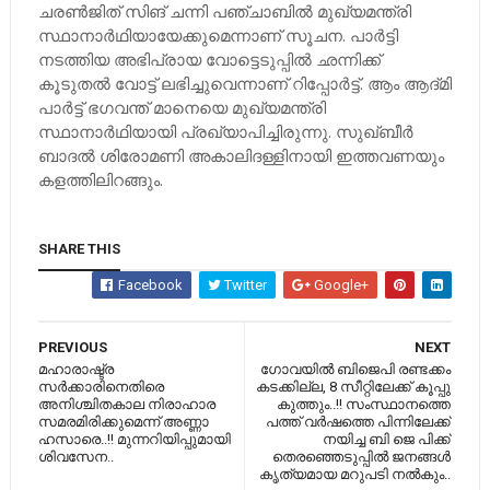
ചരണ്‍ജിത് സിങ് ചന്നി പഞ്ചാബില്‍ മുഖ്യമന്ത്രി
സ്ഥാനാര്‍ഥിയായേക്കുമെന്നാണ് സൂചന. പാര്‍ട്ടി
നടത്തിയ അഭിപ്രായ വോട്ടെടുപ്പില്‍ ഛന്നിക്ക്
കൂടുതല്‍ വോട്ട് ലഭിച്ചുവെന്നാണ് റിപ്പോര്‍ട്ട്. ആം ആദ്മി
പാര്‍ട്ട് ഭഗവന്ത് മാനെയെ മുഖ്യമന്ത്രി
സ്ഥാനാര്‍ഥിയായി പ്രഖ്യാപിച്ചിരുന്നു. സുഖ്ബീര്‍
ബാദല്‍ ശിരോമണി അകാലിദള്ളിനായി ഇത്തവണയും
കളത്തിലിറങ്ങും.
SHARE THIS
Facebook
Twitter
Google+
PREVIOUS
NEXT
മഹാരാഷ്ട്ര
ഗോവയില്‍ ബിജെപി രണ്ടക്കം
സര്‍ക്കാരിനെതിരെ
കടക്കില്ല, 8 സീറ്റിലേക്ക് കൂപ്പു
അനിശ്ചിതകാല നിരാഹാര
കുത്തും..!! സംസ്ഥാനത്തെ
സമരമിരിക്കുമെന്ന് അണ്ണാ
പത്ത് വര്‍ഷത്തെ പിന്നിലേക്ക്
ഹസാരെ..!! മുന്നറിയിപ്പുമായി
നയിച്ച ബി ജെ പിക്ക്
ശിവസേന..
തെരഞ്ഞെടുപ്പില്‍ ജനങ്ങള്‍
കൃത്യമായ മറുപടി നല്‍കും..