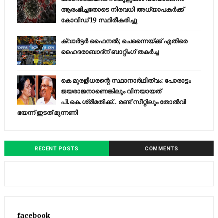
ആരംഭിച്ചതോടെ നിരവധി അധ്യാപകര്‍ക്ക്
കോവിഡ് 19 സ്ഥിരീകരിച്ചു
ക്വാർട്ടർ ഫൈനൽ; ചെന്നൈയ്ക്ക് എതിരെ
ഹൈദരാബാദ്ന് ബാറ്റിംഗ് തകർച്ച
കെ മുരളീധരന്റെ സ്ഥാനാർഥിത്വം: പോരാട്ടം
ജയരാജനാണെങ്കിലും വിനയായത്
പി.കെ.ശ്രീമതിക്ക്.. രണ്ട് സീറ്റിലും തോൽവി
ഭയന്ന്‌ ഇടത് മുന്നണി
RECENT POSTS
COMMENTS
facebook