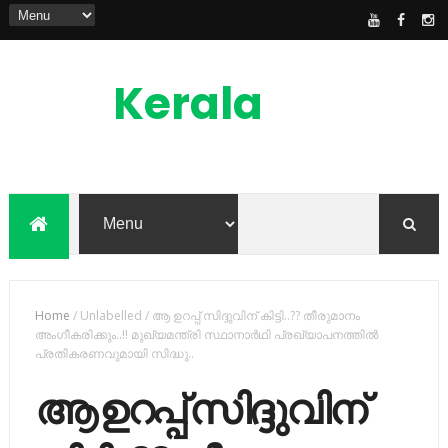
Kerala
News
Feed
kerala news feed is the one of the best
malayalam online news portal in
malaylam
Home
/
Unlabelled
/
ആ ഉറപ്പ് സിദ്ദുവിന് കിട്ടി..?? തീരുമാനം
അംഗീകരിക്കും..!! മുഖ്യമന്ത്രി സ്ഥാനാര്‍ഥി പ്രഖ്യാപനത്തില്‍
പ്രതികരണവുമായി സിദ്ധു..
ആ ഉറപ്പ് സിദ്ദുവിന്