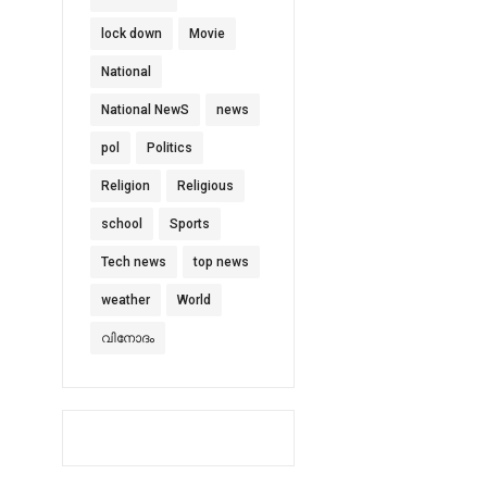
lock down
Movie
National
National NewS
news
pol
Politics
Religion
Religious
school
Sports
Tech news
top news
weather
World
വിനോദം