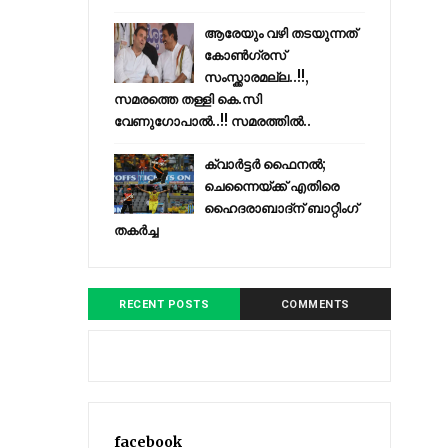
ആരേയും വഴി തടയുന്നത്
കോണ്‍ഗ്രസ്
സംസ്ക്കാരമല്ല..!!,
സമരത്തെ തള്ളി കെ.സി
വേണുഗോപാൽ..!! സമരത്തിൽ..
ക്വാർട്ടർ ഫൈനൽ;
ചെന്നൈയ്ക്ക് എതിരെ
ഹൈദരാബാദ്ന് ബാറ്റിംഗ്
തകർച്ച
RECENT POSTS
COMMENTS
facebook