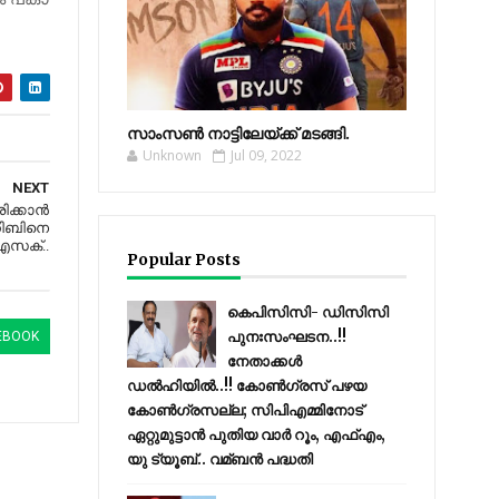
സാംസണ്‍ നാട്ടിലേയ്‌ക്ക് മടങ്ങി.
Unknown
Jul 09, 2022
NEXT
ക്കാന്‍
ാഹിബിനെ
ഐസക്..
Popular Posts
കെപിസിസി- ഡിസിസി
പുനഃസംഘടന..!!
EBOOK
നേതാക്കൾ
ഡൽഹിയിൽ..!! കോണ്‍ഗ്രസ് പഴയ
കോണ്‍ഗ്രസല്ല; സിപിഎമ്മിനോട്
ഏറ്റുമുട്ടാന്‍ പുതിയ വാര്‍ റൂം, എഫ്‌എം,
യു ട്യൂബ്.. വമ്ബന്‍ പദ്ധതി