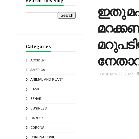
Search This Blog
ഇ​തു​​ 
മറക്കണ്ട.
മറുപട
Categories
നേതാവ്
ACCIDENT
AMERICA
February 21, 2022
ANIMAL AND PLANT
BANK
BEHAR
BUSINESS
CAREER
CORONA
CORONA COVID