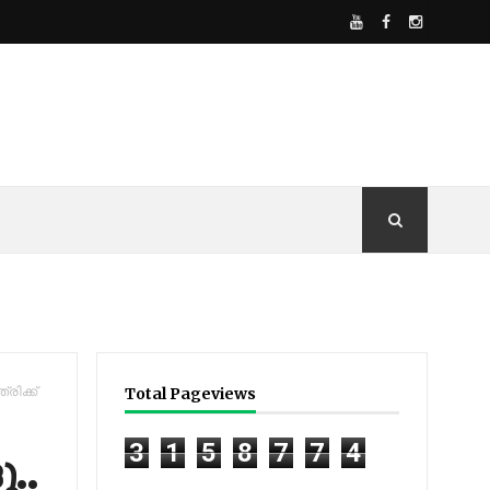
്രിക്ക്
Total Pageviews
3
1
5
8
7
7
4
..