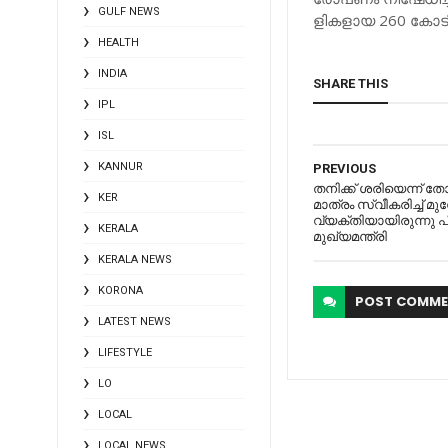
GULF NEWS
ളി​ക​ളാ​യ 260 കോ​ടി​യ
HEALTH
INDIA
SHARE THIS
IPL
ISL
KANNUR
PREVIOUS
തനിക്ക് ശരിയെന്ന് തോ
KER
മാത്രം സ്വീകരിച്ച്‌ മു
വ്യക്തിയായിരുന്നു പ
KERALA
മുഖ്യമന്ത്രി
KERALA NEWS
KORONA
POST
COMME
LATEST NEWS
LIFESTYLE
LO
LOCAL
LOCAL NEWS