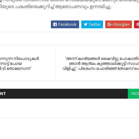
ു​ടെ പ​ദ്ധ​തി​യെ​ക്കു​റി​ച്ച്‌​ ആ​രോ​പ​ണ​വും ഉ​ന്ന​യി​ച്ചു.
Facebook
Twitter
Google+
ന്നുന്ന നിലപാടുകള്‍
'അന്ന് കാര്യങ്ങള്‍ കൈവിട്ടു പോകാതിരി
ന്നോട്ട് പോയ
ഞാന്‍ ആദ്യം കുഞ്ഞാലിക്കുട്ടി സ
ി.ടി.തോമസെന്ന്
വിളിച്ചു': പ്രശംസ ചൊരിഞ്ഞ് തോമസ് 
NT
FAC