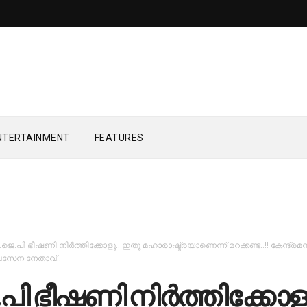
NTERTAINMENT
FEATURES
ജെ.പി ഭീ​ഷ​ണി നിര്‍ത്തിക്കോളൂ.. ഇ​തു​​ മ​ഹാ​രാ​ഷ്ട്രയാണെന്ന് മറക്കണ്ട..!! കേന്ദ്രമന്ത
ിവസേന നേതാവ്..
ി ഭീ​ഷ​ണി നിര്‍ത്തിക്കോളൂ