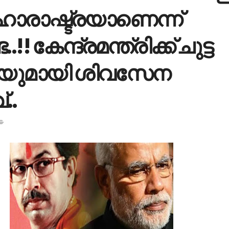
മ​ഹാ​രാ​ഷ്ട്രയാണെന്ന്
.!! കേന്ദ്രമന്ത്രിക്ക് ചുട്ട
ിയുമായി ശിവസേന
..