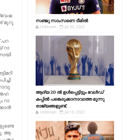
്വേ​ഷ​
സഞ്ജു സാംസണെ ടീമില്‍
​ മു​റു​
Unknown
Jul 30, 2022
 പ​റ​
​ റാ​
്നാ​യി​
ി​മ​റി​
​ച്ചി​
റാ​വു​
ആദ്യ 20 ല്‍ ഉള്‍പ്പെട്ടിട്ടും വേള്‍ഡ്
്മ​ഹ​
കപ്പില്‍ പങ്കെടുക്കാനാവാത്ത മൂന്നു
ം റാ​
രാജ്യങ്ങളുണ്ട്.
കാ​ന്‍
Unknown
Jul 10, 2022
ളു​ണ്ടെ​
നു. ആ​
 പ​ങ്കാ​