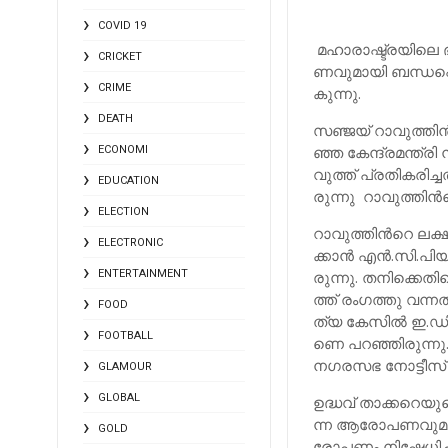
COVID 19
മ​ഹാ​രാ​ഷ്ട്ര​യി​ലെ ഭ
CRICKET
ണ​വു​മാ​യി ബ​ന്ധ​പ്പെ​
CRIME
കു​ന്നു.
DEATH
സ​ഞ്ജ​യ്​ റാ​വു​ത്തി
ഞ്ഞ കേ​ന്ദ്ര​മ​ന്ത്ര
ECONOMI
വു​ത്ത്​ പ്ര​തി​ക​രി​ച്
EDUCATION
രു​ന്നു ​ റാ​വു​ത്തി​ന്‍
ELECTION
റാ​വു​ത്തി​ന്‍റെ ല​ക്ഷ്
ELECTRONIC
ക്കാ​ന്‍ എ​ന്‍.​സി.​പി
ENTERTAINMENT
രു​ന്നു. ത​നി​ക്കെ​തി​രെ
ത്ത്​ രം​ഗ​ത്തു വ​ന്ന​
FOOD
ത്യ കേ​സി​ല്‍ ഇ.​ഡി ഉ
FOOTBALL
ണെ പ​റ​ഞ്ഞി​രു​ന്നു
ന​ഗ​ര​സ​ഭ നോ​ട്ടീ​സ്​
GLAMOUR
GLOBAL
ഉ​ദ്ധ​വ്​ താ​ക്ക​റെ​യു
ന്ന ആ​രോ​പ​ണ​വു​മാ​യ
GOLD
രോ​പ​ണം നി​ഷേ​ധി​ച്ച 