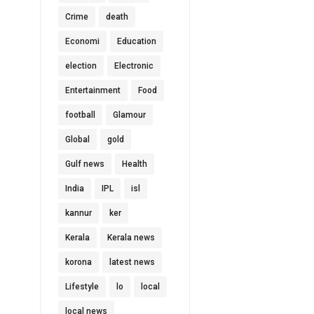
Crime
death
Economi
Education
election
Electronic
Entertainment
Food
football
Glamour
Global
gold
Gulf news
Health
India
IPL
isl
kannur
ker
Kerala
Kerala news
korona
latest news
Lifestyle
lo
local
local news