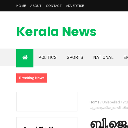
HOME
ABOUT
CONTACT
ADVERTISE
Kerala News
Feed
POLITICS
SPORTS
NATIONAL
E
kerala news feed is the one of the best malayalam online
news portal in malaylam
Breaking News
Home
/
Unlabelled
/
ബി.
ചുട്ട മറുപടിയുമായി ശ
ബി.ജെ.പ