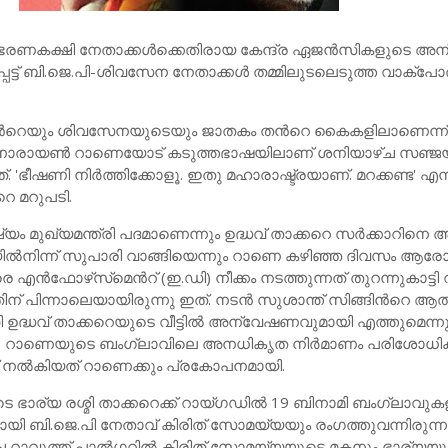
​ര​ണ​ക​ക്ഷി നേ​താ​ക്ക​ള്‍​ക്കെ​തി​രാ​യ കേ​ന്ദ്ര ഏ​ജ​ന്‍​സി​ക​ളു​ടെ അ​ന
ട്ട്​ ബി.​ജെ.​പി-​ശി​വ​സേ​ന നേ​താ​ക്ക​ള്‍ ത​മ്മി​ലു​ട​ലെ​ടു​ത്ത വാ​ക്​​പോ​ര്
​ന്‍റെ​യും ശി​വ​സേ​ന​യു​ടെ​യും ജാ​ത​കം ത​ന്‍റെ കൈ​ക​ളി​ലാ​ണെ​ന്ന്​
ി നാ​രാ​യ​ണ്‍ റാ​ണെ​യോ​ട്​ ക​ടു​ത്ത​ഭാ​ഷ​യി​ലാ​ണ് ശ​നി​യാ​ഴ്ച സ​ഞ്ജ​യ്
ച​ത്. 'ഭീ​ഷ​ണി നി​ര്‍​ത്തി​ക്കോ​ളൂ. ഇ​തു​​ മ​ഹാ​രാ​ഷ്ട്ര​യാ​ണ്. മ​റ​ക്ക​ണ്ട' എ​ന
റെ മ​റു​പ​ടി.
യം മു​ഖ്യ​മ​ന്ത്രി പ​ദ​മാ​ണെ​ന്നും ഉ​ദ്ധ​വ്​ താ​ക്ക​റെ സ​ര്‍​ക്കാ​റി​നെ അ​ട്ട
​യി​ല്‍​നി​ന്ന്​ സു​പാ​രി വാ​ങ്ങി​യെ​ന്നും റാ​ണെ ക​ഴി​ഞ്ഞ ദി​വ​സം ആ​രോ​പി
 എ​ന്‍​ഫോ​ഴ്​​സ്​​മെ​ന്‍റ്​​ (ഇ.​ഡി) നീ​ക്കം ന​ട​ത്തു​ന്ന​ത്​ തു​റ​ന്നു​കാ​ട്ടി 
തി​ന്​ പി​ന്നാ​ലെ​യാ​യി​രു​ന്നു ഇ​ത്. ന​ട​ന്‍ സു​ശാ​ന്ത്​ സി​ങ്ങി​ന്‍റെ ആ​ത
​ദ്ധ​വ്​ താ​ക്ക​റെ​യു​ടെ വീ​ട്ടി​ല്‍ അ​ന്വേ​ഷ​ണ​വു​മാ​യി എ​ത്തു​മെ​ന്നു
. റാ​ണെ​യു​ടെ ബം​ഗ്ലാ​വി​ലെ അ​ന​ധി​കൃ​ത നി​ര്‍​മാ​ണം പ​രി​ശോ​ധി​ക്
 ന​ല്‍​കി​യ​ത്​ റാ​ണെ​ക്കും പ്ര​കോ​പ​ന​മാ​യി.
​ടെ ഭാ​ര്യ ര​ശ്മി താ​ക്ക​റെ​ക്ക്​ റാ​യ്​​ഗ​ഡി​ല്‍ 19 ബി​നാ​മി ബം​ഗ്ലാ​വു​ക​
ി ബി.​ജെ.​പി നേ​താ​വ്​ കി​രി​ത്​ സോ​മ​യ്യ​യും രം​ഗ​ത്തു​വ​ന്നി​രു​ന്
റാ​വു​ത്ത്​ പാ​ല്‍​ഗ​റി​ല്‍ കി​രി​ത്​ സോ​മ​യ്യ​യു​ടെ മ​ക​നും ഭാ​ര്യ​യും