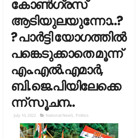
കോണ്‍ഗ്രസ്
ആടിയുലയുന്നോ..?
? പാര്‍ട്ടി യോഗത്തില്‍
പ​ങ്കെടുക്കാതെ മൂന്ന്
എം.എല്‍.എമാര്‍,
ബി.ജെ.പിയിലേക്കെ
ന്ന് സൂചന..
July 10, 2022
National NewS
,
Politics