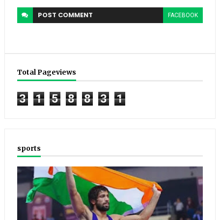
POST
COMMENT
FACEBOOK
Total Pageviews
3
1
5
8
8
3
1
sports