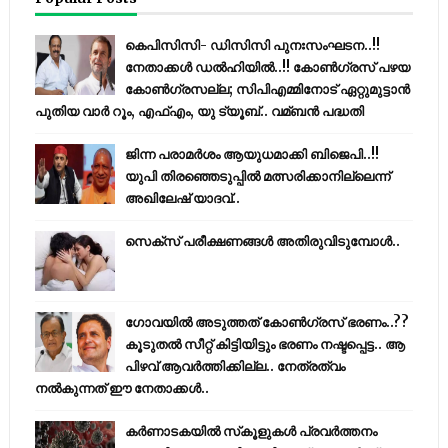
കെപിസിസി- ഡിസിസി പുനഃസംഘടന..!!
നേതാക്കൾ ഡൽഹിയിൽ..!! കോണ്‍ഗ്രസ് പഴയ
കോണ്‍ഗ്രസല്ല; സിപിഎമ്മിനോട് ഏറ്റുമുട്ടാന്‍
പുതിയ വാര്‍ റൂം, എഫ്‌എം, യു ട്യൂബ്.. വമ്ബന്‍ പദ്ധതി
ജിന്ന പരാമര്‍ശം ആയുധമാക്കി ബിജെപി..!!
യുപി തിരഞ്ഞെടുപ്പില്‍ മത്സരിക്കാനില്ലെന്ന്
അഖിലേഷ് യാദവ്..
സെക്സ് പരീക്ഷണങ്ങൾ അതിരുവിടുമ്പോൾ..
ഗോവയിൽ അടുത്തത് കോൺഗ്രസ് ഭരണം..??
കൂടുതൽ സീറ്റ് കിട്ടിയിട്ടും ഭരണം നഷ്ടപ്പെട്ട.. ആ
പിഴവ് ആവർത്തിക്കില്ല.. നേത്രത്വം
നൽകുന്നത് ഈ നേതാക്കൾ..
കര്‍ണാടകയില്‍ സ്‌കൂളുകള്‍ പ്രവര്‍ത്തനം