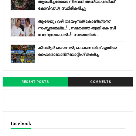
ആരംഭിച്ചതോടെ നിരവധി അധ്യാപകര്‍ക്ക്
കോവിഡ് 19 സ്ഥിരീകരിച്ചു
ആരേയും വഴി തടയുന്നത് കോണ്‍ഗ്രസ്
സംസ്ക്കാരമല്ല..!!, സമരത്തെ തള്ളി കെ.സി
വേണുഗോപാൽ..!! സമരത്തിൽ..
ക്വാർട്ടർ ഫൈനൽ; ചെന്നൈയ്ക്ക് എതിരെ
ഹൈദരാബാദ്ന് ബാറ്റിംഗ് തകർച്ച
RECENT POSTS
COMMENTS
facebook