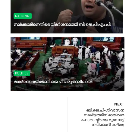
NATIONAL
സര്‍ക്കാരിനെതിരെ വിമര്‍ശനമായി ബി.ജെ.പി എം.പി.
POLITICS
രാജ്യസഭയില്‍ ബി.ജെ.പി പരുങ്ങലിലായി
NEXT
ബി.ജെ.പി-ശിവസേന
സഖ്യത്തിന് മാത്രമെ
മഹാരാഷ്ട്രയെ മുന്നോട്ട്
നയിക്കാന്‍ കഴിയു