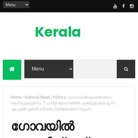
Kerala
News
Feed
kerala news feed is the one of the best
malayalam online news portal in
malaylam
Home
/
National NewS
/
Politics
/
ഗോവയില്‍ കോണ്‍ഗ്രസ്
ആടിയുലയുന്നോ..?? പാര്‍ട്ടി യോഗത്തില്‍ പ​ങ്കെടുക്കാതെ മൂന്ന്
എം.എല്‍.എമാര്‍, ബി.ജെ.പിയിലേക്കെന്ന് സൂചന..
ഗോവയില്‍