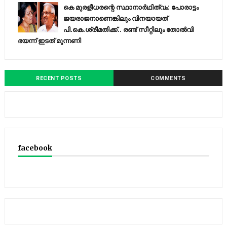
കെ മുരളീധരന്റെ സ്ഥാനാർഥിത്വം: പോരാട്ടം
ജയരാജനാണെങ്കിലും വിനയായത്
പി.കെ.ശ്രീമതിക്ക്.. രണ്ട് സീറ്റിലും തോൽവി
ഭയന്ന്‌ ഇടത് മുന്നണി
RECENT POSTS
COMMENTS
facebook