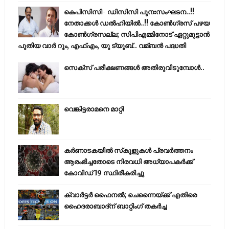
കെപിസിസി- ഡിസിസി പുനഃസംഘടന..!!
നേതാക്കൾ ഡൽഹിയിൽ..!! കോണ്‍ഗ്രസ് പഴയ
കോണ്‍ഗ്രസല്ല; സിപിഎമ്മിനോട് ഏറ്റുമുട്ടാന്‍
പുതിയ വാര്‍ റൂം, എഫ്‌എം, യു ട്യൂബ്.. വമ്ബന്‍ പദ്ധതി
സെക്സ് പരീക്ഷണങ്ങൾ അതിരുവിടുമ്പോൾ..
വെങ്കിട്ടരാമനെ മാറ്റി
കര്‍ണാടകയില്‍ സ്‌കൂളുകള്‍ പ്രവര്‍ത്തനം
ആരംഭിച്ചതോടെ നിരവധി അധ്യാപകര്‍ക്ക്
കോവിഡ് 19 സ്ഥിരീകരിച്ചു
ക്വാർട്ടർ ഫൈനൽ; ചെന്നൈയ്ക്ക് എതിരെ
ഹൈദരാബാദ്ന് ബാറ്റിംഗ് തകർച്ച