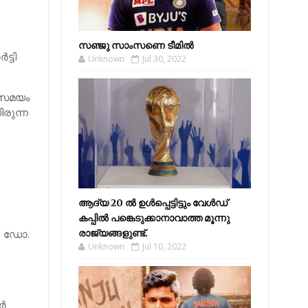
സഞ്ജു സാംസണെ ടീമില്‍
്ടി
Unknown
Jul 30, 2022
േസമയം
രുന്ന
ആദ്യ 20 ല്‍ ഉള്‍പ്പെട്ടിട്ടും വേള്‍ഡ്
കപ്പില്‍ പങ്കെടുക്കാനാവാത്ത മൂന്നു
ു. ഡോ.
രാജ്യങ്ങളുണ്ട്.
Unknown
Jul 10, 2022
്‍