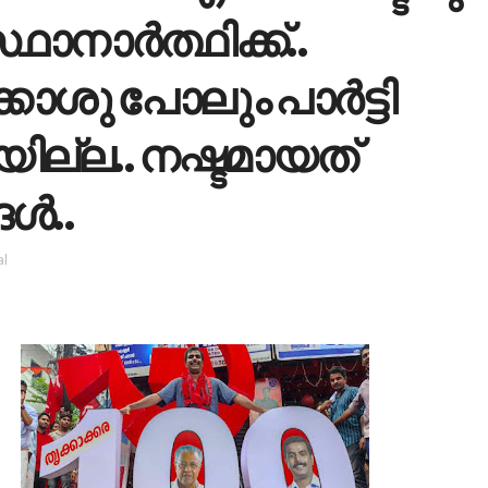
ഥാനാര്‍ത്ഥിക്ക്..
്കാശു പോലും പാർട്ടി
ല്ല.. നഷ്ടമായത്
ങൾ..
al