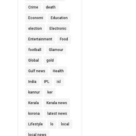
Crime
death
Economi
Education
election
Electronic
Entertainment
Food
football
Glamour
Global
gold
Gulf news
Health
India
IPL
isl
kannur
ker
Kerala
Kerala news
korona
latest news
Lifestyle
lo
local
local news