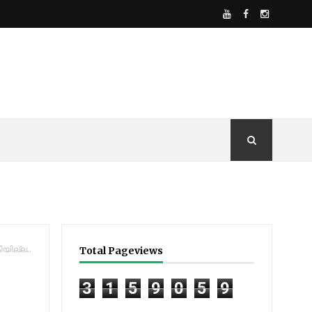
ിയില്ല..
Total Pageviews
3
1
5
9
0
5
9