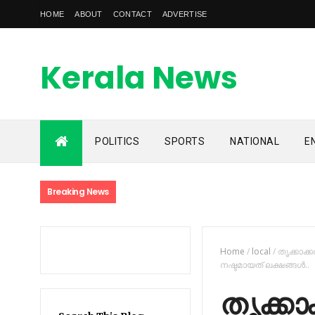
HOME
ABOUT
CONTACT
ADVERTISE
Kerala News
Feed
POLITICS
SPORTS
NATIONAL
E
kerala news feed is the one of the best malayalam online
news portal in malaylam
Breaking News
Home
/
local
/
തൃക്കാക്
നഷ്ടമായത് ലക്ഷങ്ങൾ..
തൃക്കാ