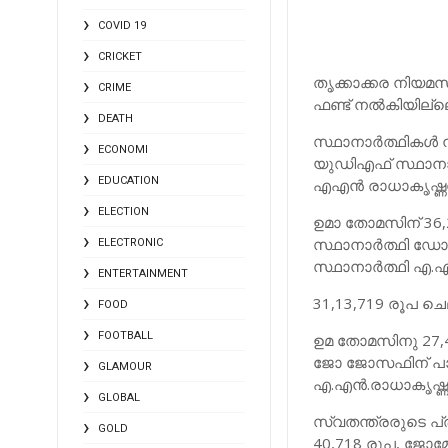
COVID 19
CRICKET
തൃക്കാക്കര നിയമസ
CRIME
ഫണ്ട് നല്‍കിയില്ലെ
DEATH
സ്ഥാനാര്‍ത്ഥികള
ECONOMI
യുഡിഎഫ് സ്ഥാനാര
EDUCATION
എഎന്‍ രാധാകൃഷ്ണനു
ELECTION
ഉമാ തോമസിന് 36
സ്ഥാനാര്‍ത്ഥി ഡ
ELECTRONIC
സ്ഥാനാര്‍ത്ഥി എ.
ENTERTAINMENT
31,13,719 രൂപ ചെല
FOOD
FOOTBALL
ഉമ തോമസിനു 27,40,
ജോ ജോസഫിന് പാര്‍ട
GLAMOUR
എ.എന്‍.രാധാകൃഷ്ണനു
GLOBAL
സ്വതന്ത്രരുടെ പ
GOLD
40,718 രൂപ, ജോമോ