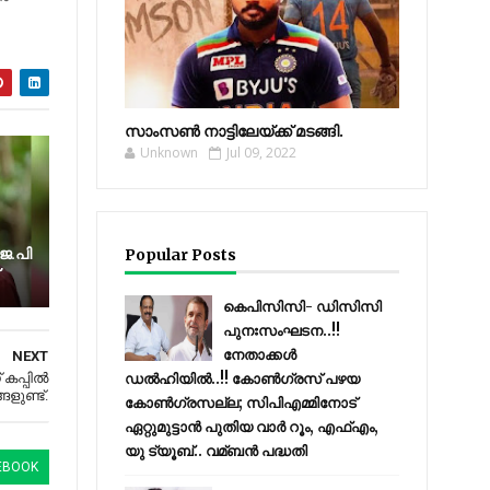
സാംസണ്‍ നാട്ടിലേയ്‌ക്ക് മടങ്ങി.
Unknown
Jul 09, 2022
െ.പി
Popular Posts
കെപിസിസി- ഡിസിസി
പുനഃസംഘടന..!!
നേതാക്കൾ
NEXT
 കപ്പില്‍
ഡൽഹിയിൽ..!! കോണ്‍ഗ്രസ് പഴയ
ളുണ്ട്.
കോണ്‍ഗ്രസല്ല; സിപിഎമ്മിനോട്
ഏറ്റുമുട്ടാന്‍ പുതിയ വാര്‍ റൂം, എഫ്‌എം,
യു ട്യൂബ്.. വമ്ബന്‍ പദ്ധതി
EBOOK