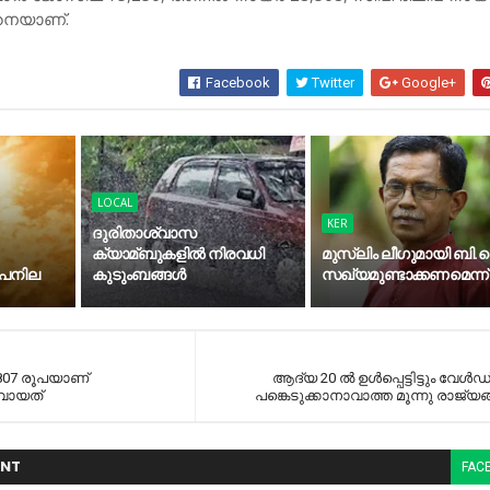
ങനെയാണ്.
Facebook
Twitter
Google+
LOCAL
KER
ദുരിതാശ്വാസ
ക്യാമ്ബുകളിൽ നിരവധി
മുസ്‍ലിം ലീഗുമായി ബി.ജ
ാപനില
കുടുംബങ്ങൾ
സഖ്യമുണ്ടാക്കണമെന്ന്
807 രൂപയാണ്
ആദ്യ 20 ല്‍ ഉള്‍പ്പെട്ടിട്ടും വേള്‍ഡ്
വായത്
പങ്കെടുക്കാനാവാത്ത മൂന്നു രാജ്യങ്ങ
NT
FAC