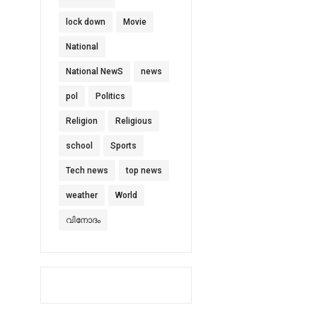
lock down
Movie
National
National NewS
news
pol
Politics
Religion
Religious
school
Sports
Tech news
top news
weather
World
വിനോദം