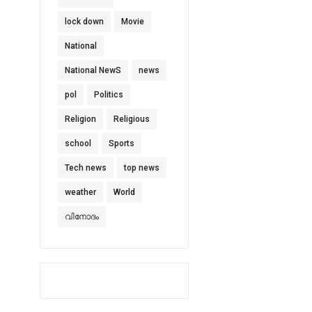
lock down
Movie
National
National NewS
news
pol
Politics
Religion
Religious
school
Sports
Tech news
top news
weather
World
വിനോദം