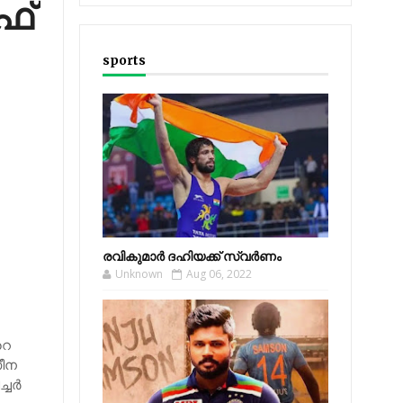
ഫ്
sports
രവികുമാര്‍ ദഹിയക്ക് സ്വര്‍ണം
Unknown
Aug 06, 2022
റെ
സീന
ചര്‍