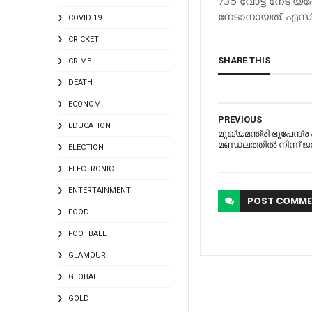
735 വോട്ട് നേടിയപ്
നേടാനായത്. എസ്.ഡ
COVID 19
CRICKET
SHARE THIS
CRIME
DEATH
ECONOMI
PREVIOUS
EDUCATION
മുഖ്യമന്ത്രി ഭൂപേന്ദ്
മണ്ഡലത്തില്‍ നിന്ന് 
ELECTION
ELECTRONIC
ENTERTAINMENT
POST
COMME
FOOD
FOOTBALL
GLAMOUR
GLOBAL
GOLD