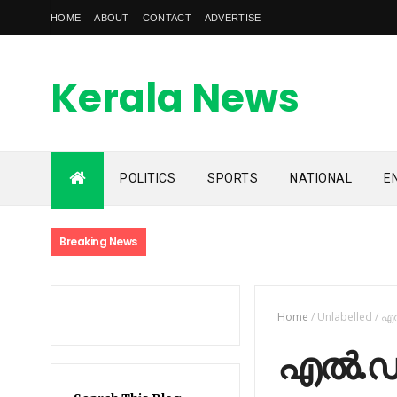
HOME
ABOUT
CONTACT
ADVERTISE
Kerala News
Feed
POLITICS
SPORTS
NATIONAL
E
kerala news feed is the one of the best malayalam online
news portal in malaylam
Breaking News
Home
/
Unlabelled
/
എല
എല്‍.