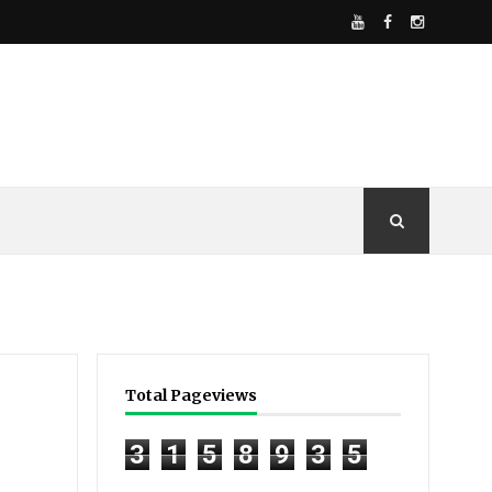
Total Pageviews
3
1
5
8
9
3
5