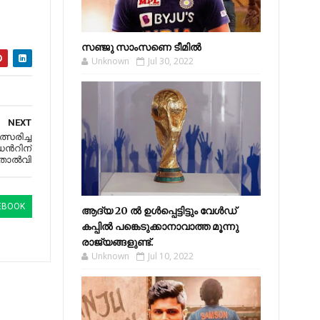
സഞ്ജു സാംസണെ ടീമില്‍
Unknown
Jul 30, 2022
NEXT
്സരിച്ച
ന്‍റിന്
ോല്‍വി
EBOOK
ആദ്യ 20 ല്‍ ഉള്‍പ്പെട്ടിട്ടും വേള്‍ഡ്
കപ്പില്‍ പങ്കെടുക്കാനാവാത്ത മൂന്നു
രാജ്യങ്ങളുണ്ട്.
Unknown
Jul 10, 2022