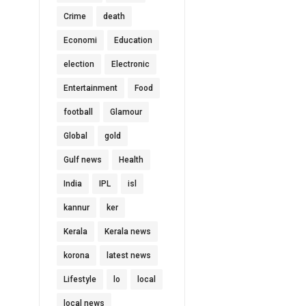
Crime
death
Economi
Education
election
Electronic
Entertainment
Food
football
Glamour
Global
gold
Gulf news
Health
India
IPL
isl
kannur
ker
Kerala
Kerala news
korona
latest news
Lifestyle
lo
local
local news