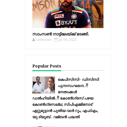
സാംസണ്‍ നാട്ടിലേയ്‌ക്ക് മടങ്ങി.
Unknown
Jul 09, 2022
Popular Posts
കെപിസിസി- ഡിസിസി
പുനഃസംഘടന..!!
നേതാക്കൾ
ഡൽഹിയിൽ..!! കോണ്‍ഗ്രസ് പഴയ
കോണ്‍ഗ്രസല്ല; സിപിഎമ്മിനോട്
ഏറ്റുമുട്ടാന്‍ പുതിയ വാര്‍ റൂം, എഫ്‌എം,
യു ട്യൂബ്.. വമ്ബന്‍ പദ്ധതി