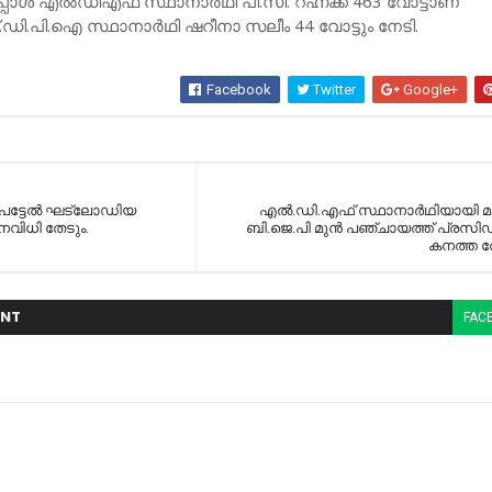
പോള്‍ എല്‍ഡിഎഫ് സ്ഥാനാര്‍ഥി പി.സി. റഹ്നക്ക് 463 വോട്ടാണ്
ി.പി.ഐ സ്ഥാനാര്‍ഥി ഷറീനാ സലീം 44 വോട്ടും നേടി.
Facebook
Twitter
Google+
ര പട്ടേല്‍ ഘട്‌ലോഡിയ
എല്‍.ഡി.എഫ് സ്ഥാനാര്‍ഥിയായി മത
ജനവിധി തേടും.
ബി.ജെ.പി മുന്‍ പഞ്ചായത്ത് പ്രസിഡ
കനത്ത ത
NT
FAC