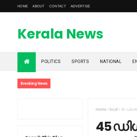
HOME
ABOUT
CONTACT
ADVERTISE
Kerala News
Feed
POLITICS
SPORTS
NATIONAL
E
kerala news feed is the one of the best malayalam online
news portal in malaylam
Breaking News
Home
/
local
/
45 ഡിഗ്
45 ഡിഗ