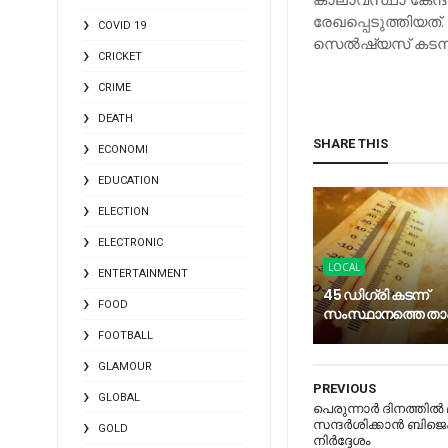
രേഖപ്പെടുത്തിയത്. 
COVID 19
സെല്‍ഷ്യസ് കടന്
CRICKET
CRIME
DEATH
SHARE THIS
ECONOMI
EDUCATION
ELECTION
ELECTRONIC
LOCAL
ENTERTAINMENT
45 ഡിഗ്രി കടന്ന്
FOOD
സംസ്ഥാനത്തെ ത
FOOTBALL
GLAMOUR
PREVIOUS
GLOBAL
പെരുന്നാര്‍ ദിനത്തില്‍
സന്ദര്‍ശിക്കാന്‍ ബിജെപ
GOLD
നിര്‍ദ്ദേശം