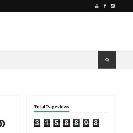
Total Pageviews
െ
3
1
5
8
8
9
8