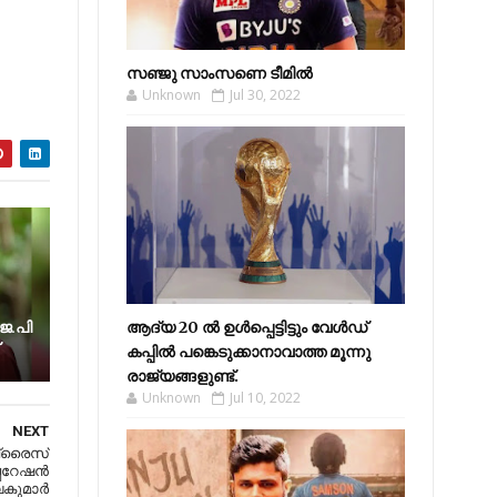
സഞ്ജു സാംസണെ ടീമില്‍
Unknown
Jul 30, 2022
െ.പി
ആദ്യ 20 ല്‍ ഉള്‍പ്പെട്ടിട്ടും വേള്‍ഡ്
കപ്പില്‍ പങ്കെടുക്കാനാവാത്ത മൂന്നു
രാജ്യങ്ങളുണ്ട്.
Unknown
Jul 10, 2022
NEXT
‍പ്രൈസ്
്പറേഷന്‍
കുമാര്‍