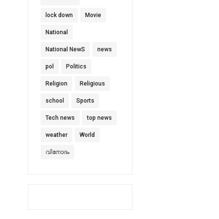
lock down
Movie
National
National NewS
news
pol
Politics
Religion
Religious
school
Sports
Tech news
top news
weather
World
വിനോദം