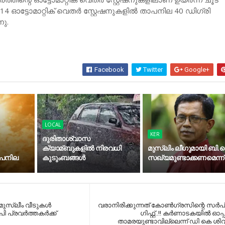
14 ഓട്ടോമാറ്റിക് വെതര്‍ സ്റ്റേഷനുകളില്‍ താപനില 40 ഡിഗ്രി
നു.
Facebook
Twitter
Google+
LOCAL
KER
ദുരിതാശ്വാസ
ക്യാമ്ബുകളിൽ നിരവധി
മുസ്‍ലിം ലീഗുമായി ബി.ജ
ാപനില
കുടുംബങ്ങൾ
സഖ്യമുണ്ടാക്കണമെന്ന്
 മുസ്ലീം വീടുകള്‍
വരാനിരിക്കുന്നത് കോണ്‍ഗ്രസിന്റെ സര്
ി പ്രവര്‍ത്തകര്‍ക്ക്
ഗിഫ്റ്റ്..!! കര്‍ണാടകയില്‍ ഓപ
താമരയുണ്ടാവില്ലെന്ന് ഡി കെ ശിവ