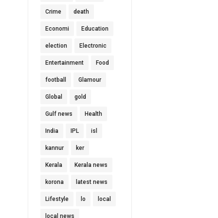
Crime
death
Economi
Education
election
Electronic
Entertainment
Food
football
Glamour
Global
gold
Gulf news
Health
India
IPL
isl
kannur
ker
Kerala
Kerala news
korona
latest news
Lifestyle
lo
local
local news