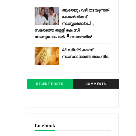
ആരേയും വഴി തടയുന്നത്
കോണ്‍ഗ്രസ്
സംസ്ക്കാരമല്ല..!!,
സമരത്തെ തള്ളി കെ.സി
വേണുഗോപാൽ..!! സമരത്തിൽ..
45 ഡിഗ്രി കടന്ന്
സംസ്ഥാനത്തെ താപനില
RECENT POSTS
COMMENTS
facebook