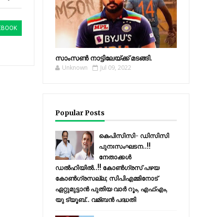
EBOOK
സാംസണ്‍ നാട്ടിലേയ്‌ക്ക് മടങ്ങി.
Unknown
Jul 09, 2022
Popular Posts
കെപിസിസി- ഡിസിസി
പുനഃസംഘടന..!!
നേതാക്കൾ
ഡൽഹിയിൽ..!! കോണ്‍ഗ്രസ് പഴയ
കോണ്‍ഗ്രസല്ല; സിപിഎമ്മിനോട്
ഏറ്റുമുട്ടാന്‍ പുതിയ വാര്‍ റൂം, എഫ്‌എം,
യു ട്യൂബ്.. വമ്ബന്‍ പദ്ധതി