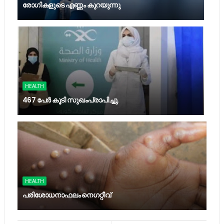
രോഗികളുടെ എണ്ണം കുറയുന്നു
HEALTH
467 പേര്‍ കൂടി സുഖംപ്രാപിച്ചു.
HEALTH
പ​രി​ശോ​ധ​നാ​ഫ​ലം നെ​ഗ​റ്റീ​വ്