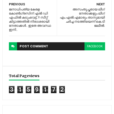
PREVIOUS
NEXT
ജനാധിപത്യ കേരള
അസംതൃപ്തരായ ലീഗ്
കോണ്‍ഗ്രസിന് എല്‍ ഡി
നേതാക്കളും ലീഗ്
എഫില്‍ കടുംവെട്ട്..!! സീറ്റ്
എം.എല്‍.എമാരും താനുമായി
കിട്ടാത്തതില്‍ നിരാശരായി
ചര്‍ച്ച നടത്തിയെന്ന് കെ.ടി
നേതാക്കള്‍.. ഇതേ അവസ്ഥ
ജലീല്‍.
ഇനി..
POST
COMMENT
FACEBOOK
Total Pageviews
3
1
5
9
1
7
2