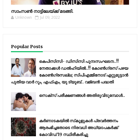
സാംസണ്‍ നാട്ടിലേയ്‌ക്ക് മടങ്ങി.
Unknown
Jul 09, 2022
Popular Posts
കെപിസിസി- ഡിസിസി പുനഃസംഘടന..!!
നേതാക്കൾ ഡൽഹിയിൽ..!! കോണ്‍ഗ്രസ് പഴയ
കോണ്‍ഗ്രസല്ല; സിപിഎമ്മിനോട് ഏറ്റുമുട്ടാന്‍
പുതിയ വാര്‍ റൂം, എഫ്‌എം, യു ട്യൂബ്.. വമ്ബന്‍ പദ്ധതി
സെക്സ് പരീക്ഷണങ്ങൾ അതിരുവിടുമ്പോൾ..
കര്‍ണാടകയില്‍ സ്‌കൂളുകള്‍ പ്രവര്‍ത്തനം
ആരംഭിച്ചതോടെ നിരവധി അധ്യാപകര്‍ക്ക്
കോവിഡ് 19 സ്ഥിരീകരിച്ചു