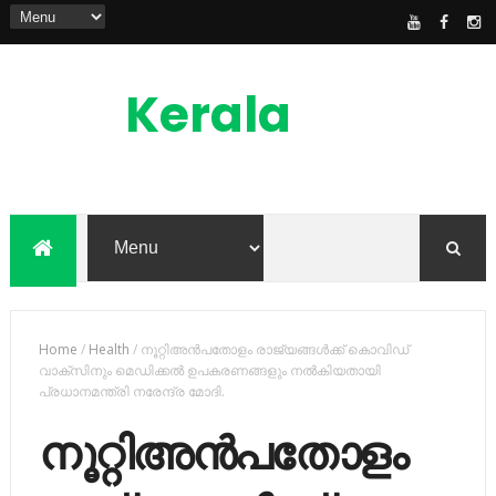
Kerala
News
Feed
kerala news feed is the one of the best
malayalam online news portal in
malaylam
Home
/
Health
/
നൂറ്റിഅന്‍പതോളം രാജ്യങ്ങള്‍ക്ക് കൊവിഡ്
വാക്സിനും മെഡിക്കല്‍ ഉപകരണങ്ങളും നല്‍കിയതായി
പ്രധാനമന്ത്രി നരേന്ദ്ര മോദി.
നൂറ്റിഅന്‍പതോളം