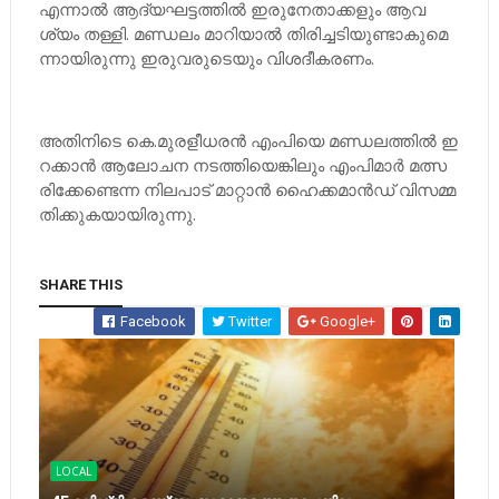
എ​ന്നാ​ല്‍ ആ​ദ്യ​ഘ​ട്ട​ത്തി​ല്‍ ഇ​രു​നേ​താ​ക്ക​ളും ആ​വ​
ശ്യം ത​ള്ളി. മ​ണ്ഡ​ലം മാ​റി​യാ​ല്‍ തി​രി​ച്ച​ടി​യു​ണ്ടാ​കു​മെ​
ന്നാ​യി​രു​ന്നു ഇ​രു​വ​രു​ടെ​യും വി​ശ​ദീ​ക​ര​ണം.
അ​തി​നി​ടെ കെ.​മു​ര​ളീ​ധ​ര​ന്‍ എം​പി​യെ മ​ണ്ഡ​ല​ത്തി​ല്‍ ഇ​
റ​ക്കാ​ന്‍ ആ​ലോ​ച​ന ന​ട​ത്തി​യെ​ങ്കി​ലും എം​പി​മാ​ര്‍ മ​ത്സ​
രി​ക്കേ​ണ്ടെ​ന്ന നി​ല​പാ​ട് മാ​റ്റാ​ന്‍ ഹൈ​ക്ക​മാ​ന്‍​ഡ് വി​സ​മ്മ​
തി​ക്കു​ക​യാ​യി​രു​ന്നു.
SHARE THIS
Facebook
Twitter
Google+
LOCAL