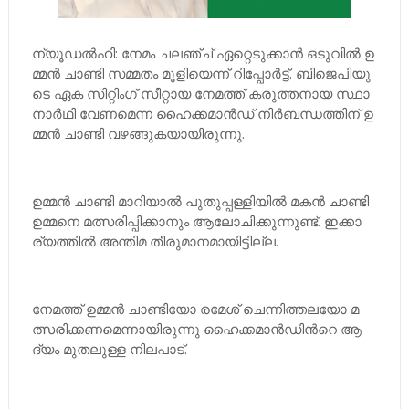
ന്യൂ​ഡ​ല്‍​ഹി: നേ​മം ച​ല​ഞ്ച് ഏ​റ്റെ​ടു​ക്കാ​ന്‍ ഒ​ടു​വി​ല്‍ ഉ​
മ്മ​ന്‍ ചാ​ണ്ടി സ​മ്മ​തം മൂ​ളി​യെ​ന്ന് റി​പ്പോ​ര്‍​ട്ട്. ബി​ജെ​പി​യു​
ടെ ഏ​ക സി​റ്റിം​ഗ് സീ​റ്റാ​യ നേ​മ​ത്ത് ക​രു​ത്ത​നാ​യ സ്ഥാ​
നാ​ര്‍​ഥി വേ​ണ​മെ​ന്ന ഹൈ​ക്ക​മാ​ന്‍​ഡ് നി​ര്‍​ബ​ന്ധ​ത്തി​ന് ഉ​
മ്മ​ന്‍ ചാ​ണ്ടി വ​ഴ​ങ്ങു​ക​യാ​യി​രു​ന്നു.
ഉ​മ്മ​ന്‍ ചാ​ണ്ടി മാ​റി​യാ​ല്‍ പു​തു​പ്പ​ള്ളി​യി​ല്‍ മ​ക​ന്‍ ചാ​ണ്ടി
ഉ​മ്മ​നെ മ​ത്സ​രി​പ്പി​ക്കാ​നും ആ​ലോ​ചി​ക്കു​ന്നു​ണ്ട്. ഇ​ക്കാ​
ര്യ​ത്തി​ല്‍ അ​ന്തി​മ തീ​രു​മാ​ന​മാ​യി​ട്ടി​ല്ല.
നേ​മ​ത്ത് ഉ​മ്മ​ന്‍ ചാ​ണ്ടി​യോ ര​മേ​ശ് ചെ​ന്നി​ത്ത​ല​യോ മ​
ത്സ​രി​ക്ക​ണ​മെ​ന്നാ​യി​രു​ന്നു ഹൈ​ക്ക​മാ​ന്‍​ഡി​ന്‍റെ ആ​
ദ്യം മു​ത​ലു​ള്ള നി​ല​പാ​ട്.