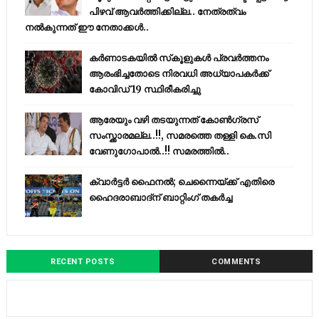
പിഴവ് ആവർത്തിക്കില്ല.. നേത്രത്വം
നൽകുന്നത് ഈ നേതാക്കൾ..
കര്‍ണാടകയില്‍ സ്‌കൂളുകള്‍ പ്രവര്‍ത്തനം
ആരംഭിച്ചതോടെ നിരവധി അധ്യാപകര്‍ക്ക്
കോവിഡ് 19 സ്ഥിരീകരിച്ചു
ആരേയും വഴി തടയുന്നത് കോണ്‍ഗ്രസ്
സംസ്ക്കാരമല്ല..!!, സമരത്തെ തള്ളി കെ.സി
വേണുഗോപാൽ..!! സമരത്തിൽ..
ക്വാർട്ടർ ഫൈനൽ; ചെന്നൈയ്ക്ക് എതിരെ
ഹൈദരാബാദ്ന് ബാറ്റിംഗ് തകർച്ച
RECENT POSTS
COMMENTS