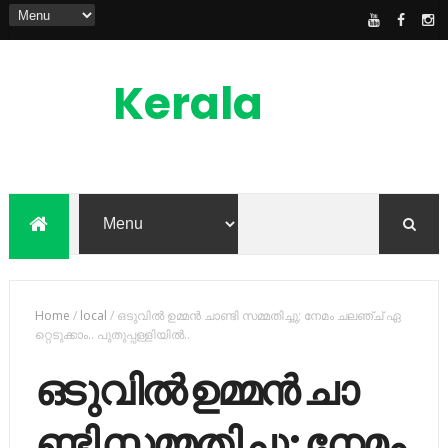
Kerala
News
Feed
kerala news feed is the one of the best
malayalam online news portal in
malaylam
Home
/
local
/
ഒ​ടു​വി​ല്‍ ഉ​മ്മ​ന്‍ ചാ​ണ്ടി സ​മ്മ​തി​ച്ചു; നേ​മം ച​ല​ഞ്ച് ഏ​
റ്റെ​ടു​ക്കാം.. പുതുപ്പള്ളിയിൽ..
ഒ​ടു​വി​ല്‍ ഉ​മ്മ​ന്‍ ചാ​
ണ്ടി സ​മ്മ​തി​ച്ചു; നേ​മം