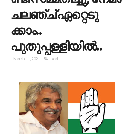
ച​ല​ഞ്ച് ഏ​റ്റെ​ടു​
ക്കാം..
പുതുപ്പള്ളിയിൽ..
March 11, 2021
local