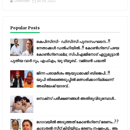
Unknown
Jul 09, 2022
Popular Posts
കെപിസിസി- ഡിസിസി പുനഃസംഘടന..!!
നേതാക്കൾ ഡൽഹിയിൽ..!! കോണ്‍ഗ്രസ് പഴയ
കോണ്‍ഗ്രസല്ല; സിപിഎമ്മിനോട് ഏറ്റുമുട്ടാന്‍
പുതിയ വാര്‍ റൂം, എഫ്‌എം, യു ട്യൂബ്.. വമ്ബന്‍ പദ്ധതി
ജിന്ന പരാമര്‍ശം ആയുധമാക്കി ബിജെപി..!!
യുപി തിരഞ്ഞെടുപ്പില്‍ മത്സരിക്കാനില്ലെന്ന്
അഖിലേഷ് യാദവ്..
സെക്സ് പരീക്ഷണങ്ങൾ അതിരുവിടുമ്പോൾ..
ഗോവയിൽ അടുത്തത് കോൺഗ്രസ് ഭരണം..??
കൂടുതൽ സീറ്റ് കിട്ടിയിട്ടും ഭരണം നഷ്ടപ്പെട്ട.. ആ