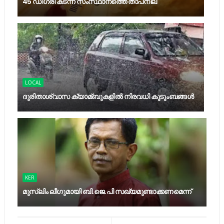
45 ഡിഗ്രി കടന്ന് സംസ്ഥാനത്തെ താപനില
LOCAL
ദുരിതാശ്വാസ ക്യാമ്ബുകളിൽ നിരവധി കുടുംബങ്ങൾ
KER
മുസ്‍ലിം ലീഗുമായി ബി.ജെ.പി സഖ്യമുണ്ടാക്കണമെന്ന്