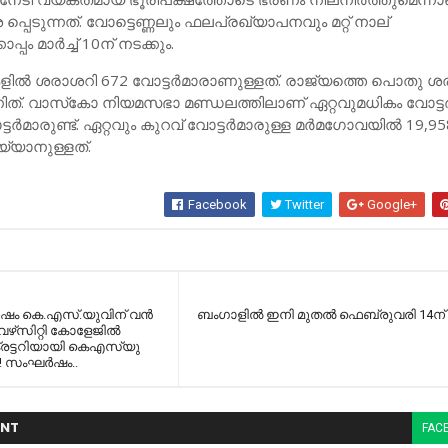
െടുന്നത്. വോട്ടെണ്ണലും ഫലപ്രഖ്യാപനവും മറ്റ് നാല്
ം മാര്‍ച്ച്‌ 10ന് നടക്കും.
ളില്‍ ശരാശറി 672 വോട്ടര്‍മാരാണുള്ളത്. രാജ്യത്തെ പൊതു ശ
ിത്. വാസ്‌കോ നിയമസഭാ മണ്ഡലത്തിലാണ് ഏറ്റവുമധികം വോട്ടര്
്ടര്‍മാരുണ്ട്. ഏറ്റവും കുറവ് വോട്ടര്‍മാരുള്ള മര്‍മഗോവയില്‍ 19,9
യ്യാനുള്ളത്.
Facebook
Twitter
Google+
 ശേഷം കെ.എസ്.യുവിന് വൻ
ബംഗാളില്‍ ഇനി മുതല്‍ ഫെബ്രുവരി 14ന
വേഴ്‌സിറ്റി കോളേജില്‍
്രട്ടറിയായി കെഎസ്‌യു
!! സംഘര്‍ഷം..
NT
FAC