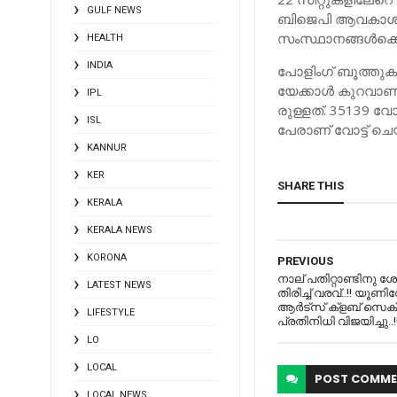
GULF NEWS
ബിജെപി ആവകാശ പ്പ
സംസ്ഥാനങ്ങള്‍ക്കൊപ്പ
HEALTH
INDIA
പോളിംഗ് ബൂത്തുക
യേക്കാള്‍ കുറവാണ
IPL
രുള്ളത്. 35139 വോട
ISL
പേരാണ് വോട്ട് ചെ
KANNUR
KER
SHARE THIS
KERALA
KERALA NEWS
KORONA
PREVIOUS
നാല് പതിറ്റാണ്ടിനു
LATEST NEWS
തിരിച്ച് വരവ്..!! യൂണി
ആര്‍ട്‌സ് ക്ളബ് സെക
LIFESTYLE
പ്രതിനിധി വിജയിച്ചു..
LO
LOCAL
POST
COMME
LOCAL NEWS