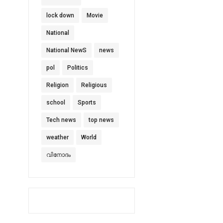
lock down
Movie
National
National NewS
news
pol
Politics
Religion
Religious
school
Sports
Tech news
top news
weather
World
വിനോദം