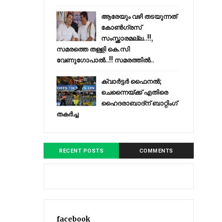
ആരേയും വഴി തടയുന്നത്
കോണ്‍ഗ്രസ്
സംസ്ക്കാരമല്ല..!!,
സമരത്തെ തള്ളി കെ.സി
വേണുഗോപാൽ..!! സമരത്തിൽ..
ക്വാർട്ടർ ഫൈനൽ;
ചെന്നൈയ്ക്ക് എതിരെ
ഹൈദരാബാദ്ന് ബാറ്റിംഗ്
തകർച്ച
RECENT POSTS
COMMENTS
facebook