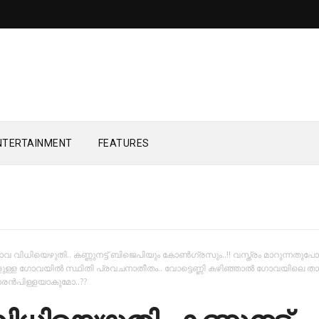
NTERTAINMENT
FEATURES
വ വിധിയെഴുതി.. കണ്ണുനട്ട് ബിജെപിയും കോണ്‍ഗ്രസും..!! വസ്ത്രം മാറുന്നതുപ
ാക്കളുള്ള ഗോവയില്‍ സ്ഥിതി പ്രവചനാതീതം.. വോട്ടെണ്ണി കഴിഞ്ഞാല്‍ ഗോവയിലെ ത
ധരന്‍പിള്ളയാകുമോ..??