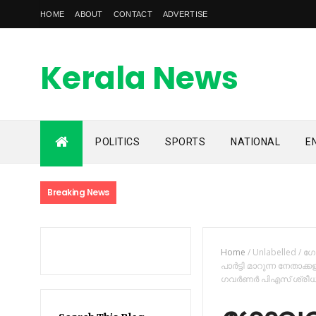
HOME
ABOUT
CONTACT
ADVERTISE
Kerala News
Feed
POLITICS
SPORTS
NATIONAL
E
kerala news feed is the one of the best malayalam online
news portal in malaylam
Breaking News
Home
/
Unlabelled
/
ഗോ
പാര്‍ട്ടി മാറുന്ന നേത
ഗവര്‍ണര്‍ പിഎസ് ശ്രീ