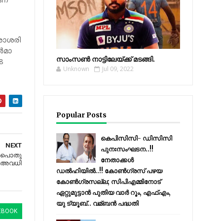
രാശരി
‍മാ
സാംസണ്‍ നാട്ടിലേയ്‌ക്ക് മടങ്ങി.
58
Unknown
Jul 09, 2022
Popular Posts
കെപിസിസി- ഡിസിസി
NEXT
പുനഃസംഘടന..!!
് പൊതു
നേതാക്കൾ
അവധി
ഡൽഹിയിൽ..!! കോണ്‍ഗ്രസ് പഴയ
കോണ്‍ഗ്രസല്ല; സിപിഎമ്മിനോട്
ഏറ്റുമുട്ടാന്‍ പുതിയ വാര്‍ റൂം, എഫ്‌എം,
യു ട്യൂബ്.. വമ്ബന്‍ പദ്ധതി
EBOOK