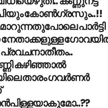
ധിയെഴുതി.. കണ്ണുനട്ട്
യും കോണ്‍ഗ്രസും..!!
 മാറുന്നതുപോലെ പാര്‍ട്ടി
ന നേതാക്കളുള്ള ഗോവയില്
 പ്രവചനാതീതം..
ണ്ണി കഴിഞ്ഞാല്‍
ലെ താരം ഗവര്‍ണര്‍
്
ന്‍പിള്ളയാകുമോ..??