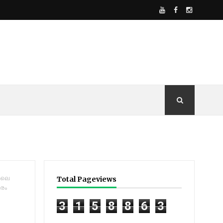
ോലെ
Total Pageviews
ാരം
3
1
5
8
8
6
3