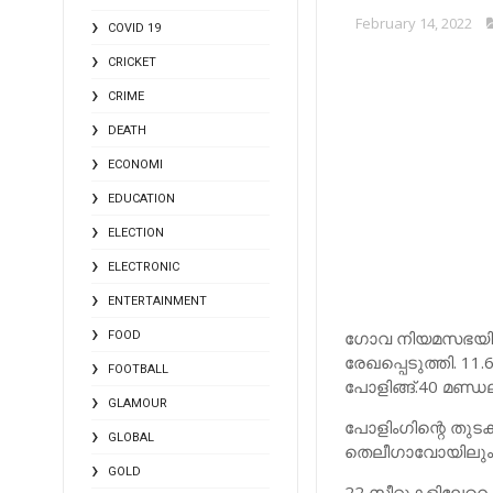
February 14, 2022
COVID 19
CRICKET
CRIME
DEATH
ECONOMI
EDUCATION
ELECTION
ELECTRONIC
ENTERTAINMENT
ഗോവ നിയമസഭയിലേക്
FOOD
രേഖപ്പെടുത്തി. 11.
FOOTBALL
പോളിങ്ങ്.40 മണ്ഡ
GLAMOUR
പോളിംഗിന്റെ തുടക്
GLOBAL
തെലീഗാവോയിലും മു
GOLD
22 സീറ്റുകളിലേറെ