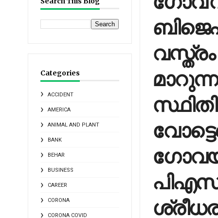
ഗോവ വി
Search This Blog
ബിജെപി
വസ്ത്രം
മാറുന്
Categories
സ്ഥിതി
ACCIDENT
AMERICA
വോട്ടെ
ANIMAL AND PLANT
BANK
ഗോവയി
BEHAR
BUSINESS
പിഎസ
CAREER
ശ്രീധര
CORONA
CORONA COVID