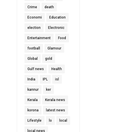
Crime
death
Economi
Education
election
Electronic
Entertainment
Food
football
Glamour
Global
gold
Gulf news
Health
India
IPL
isl
kannur
ker
Kerala
Kerala news
korona
latest news
Lifestyle
lo
local
local news