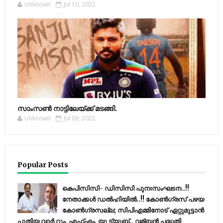
Unknown
Jul 10, 2022
സാംസണ്‍ നാട്ടിലേയ്‌ക്ക് മടങ്ങി.
Unknown
Jul 09, 2022
Popular Posts
കെപിസിസി- ഡിസിസി പുനഃസംഘടന..!!
നേതാക്കൾ ഡൽഹിയിൽ..!! കോണ്‍ഗ്രസ് പഴയ
കോണ്‍ഗ്രസല്ല; സിപിഎമ്മിനോട് ഏറ്റുമുട്ടാന്‍
പുതിയ വാര്‍ റൂം, എഫ്‌എം, യു ട്യൂബ്.. വമ്ബന്‍ പദ്ധതി