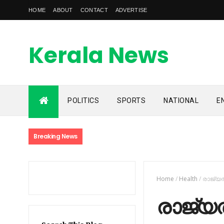
HOME
ABOUT
CONTACT
ADVERTISE
Kerala News
Feed
POLITICS
SPORTS
NATIONAL
E
kerala news feed is the one of the best malayalam online
news portal in malaylam
Breaking News
Home
/
Health
/
രാജ്യത
രാജ്യ