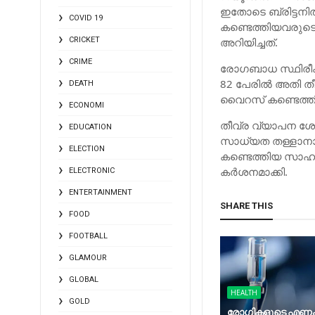
ഇതോടെ ബ്രിട്ടനി
COVID 19
കണ്ടെത്തിയവരുടെ
CRICKET
അറിയിച്ചത്.
CRIME
രോഗബാധ സ്ഥിരീകര
82 പേരില്‍ അതി ത
DEATH
വൈറസ് കണ്ടെത്തി
ECONOMI
തീവ്ര വ്യാപന ശ
EDUCATION
സാധ്യത തള്ളാനാ
ELECTION
കണ്ടെത്തിയ സാഹച
കര്‍ശനമാക്കി.
ELECTRONIC
ENTERTAINMENT
SHARE THIS
FOOD
FOOTBALL
GLAMOUR
GLOBAL
HEALTH
GOLD
രോഗികളുടെ എണ്ണ