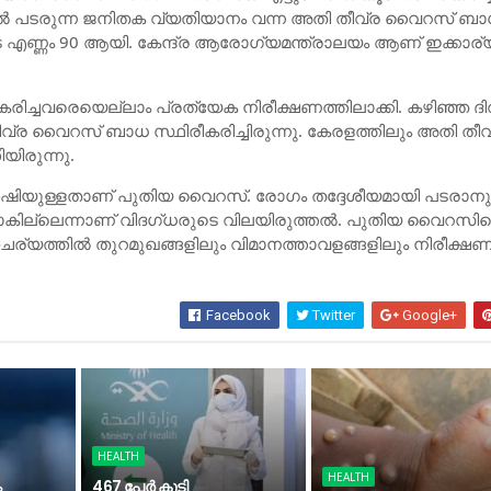
ല്‍ പടരുന്ന ജനിതക വ്യതിയാനം വന്ന അതി തീവ്ര വൈറസ് ബ
 എണ്ണം 90 ആയി. കേന്ദ്ര ആരോഗ്യമന്ത്രാലയം ആണ് ഇക്കാര്
ിച്ചവരെയെല്ലാം പ്രത്യേക നിരീക്ഷണത്തിലാക്കി. കഴിഞ്ഞ ദ
ീവ്ര വൈറസ് ബാധ സ്ഥിരീകരിച്ചിരുന്നു. കേരളത്തിലും അതി തീവ
യിരുന്നു.
േഷിയുള്ളതാണ് പുതിയ വൈറസ്. രോഗം തദ്ദേശീയമായി പടരാനു
കില്ലെന്നാണ് വിദഗ്ധരുടെ വിലയിരുത്തല്‍. പുതിയ വൈറസി
ര്യത്തില്‍ തുറമുഖങ്ങളിലും വിമാനത്താവളങ്ങളിലും നിരീക്ഷണ
Facebook
Twitter
Google+
HEALTH
HEALTH
ം
467 പേര്‍ കൂടി