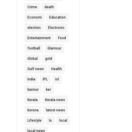
Crime
death
Economi
Education
election
Electronic
Entertainment
Food
football
Glamour
Global
gold
Gulf news
Health
India
IPL
isl
kannur
ker
Kerala
Kerala news
korona
latest news
Lifestyle
lo
local
local news