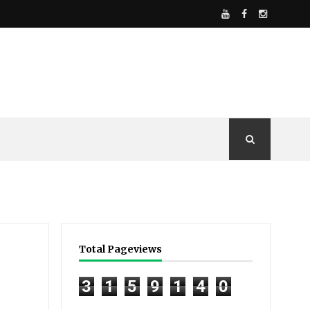
Total Pageviews
3
1
5
9
1
4
0