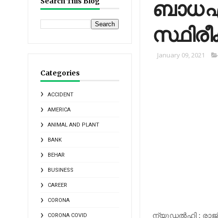
ബാധ എട
Search This Blog
സ്ഥിരീക
January 09, 2021
Categories
ACCIDENT
AMERICA
ANIMAL AND PLANT
BANK
BEHAR
BUSINESS
CAREER
CORONA
ന്യൂഡല്‍ഹി : രാജ
CORONA COVID