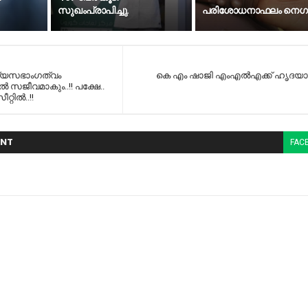
സുഖംപ്രാപിച്ചു.
പ​രി​ശോ​ധ​നാ​ഫ​ലം നെ​ഗ​റ്റ
്യസഭാംഗത്വം
കെ എം ഷാജി എംഎല്‍എക്ക് ഹൃദയ
ല്‍ സജീവമാകും..!! പക്ഷേ..
റ്റിൽ..!!
NT
FAC