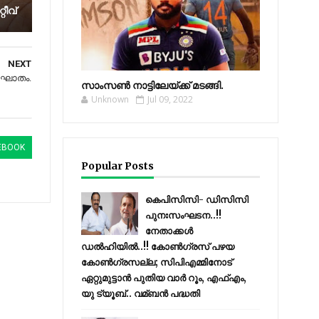
ീ​വ്
NEXT
ാഘാതം.
സാംസണ്‍ നാട്ടിലേയ്‌ക്ക് മടങ്ങി.
Unknown
Jul 09, 2022
EBOOK
Popular Posts
കെപിസിസി- ഡിസിസി
പുനഃസംഘടന..!!
നേതാക്കൾ
ഡൽഹിയിൽ..!! കോണ്‍ഗ്രസ് പഴയ
കോണ്‍ഗ്രസല്ല; സിപിഎമ്മിനോട്
ഏറ്റുമുട്ടാന്‍ പുതിയ വാര്‍ റൂം, എഫ്‌എം,
യു ട്യൂബ്.. വമ്ബന്‍ പദ്ധതി