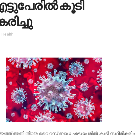
്ടുപേരില്‍ കൂടി
രിച്ചു
Health
്യത്ത് അതി തീവ്ര വൈറസ് ബാധ എട്ടുപേരില്‍ കൂടി സ്ഥിരീകരിച്ച