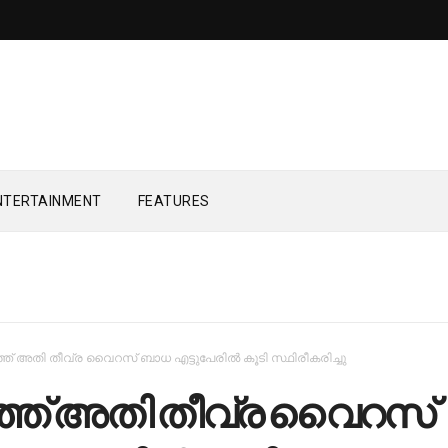
NTERTAINMENT
FEATURES
്ത് അതി തീവ്ര വൈറസ് ബാധ എട്ടുപേരില്‍ കൂടി സ്ഥിരീകരിച്ചു
ത്ത് അതി തീവ്ര വൈറസ്