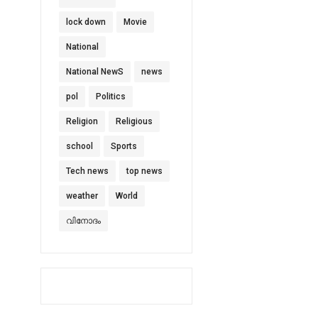
lock down
Movie
National
National NewS
news
pol
Politics
Religion
Religious
school
Sports
Tech news
top news
weather
World
വിനോദം