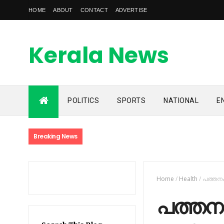
HOME
ABOUT
CONTACT
ADVERTISE
Kerala News
Feed
POLITICS
SPORTS
NATIONAL
E
kerala news feed is the one of the best malayalam online
news portal in malaylam
Breaking News
Home
/
Health
/
പത്തനംത
പത്തനംത