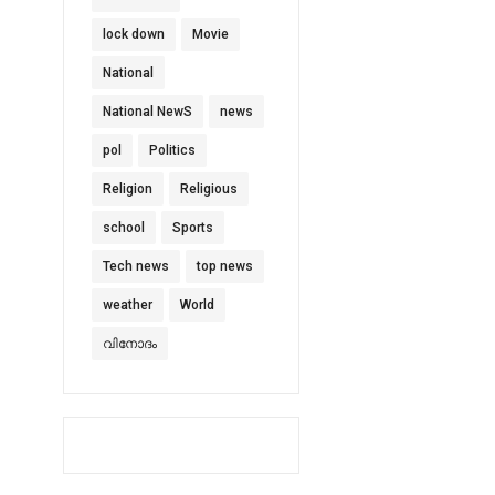
lock down
Movie
National
National NewS
news
pol
Politics
Religion
Religious
school
Sports
Tech news
top news
weather
World
വിനോദം