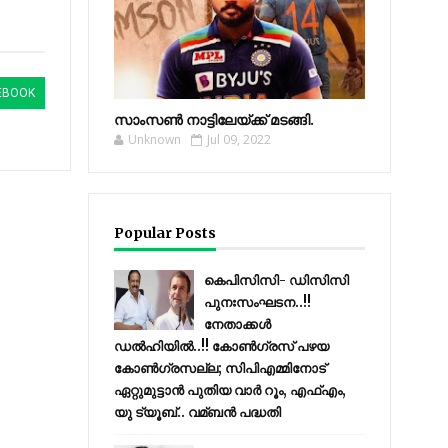
EBOOK
സാംസണ്‍ നാട്ടിലേയ്‌ക്ക് മടങ്ങി.
Unknown
Jul 09, 2022
Popular Posts
കെപിസിസി- ഡിസിസി
പുനഃസംഘടന..!!
നേതാക്കൾ
ഡൽഹിയിൽ..!! കോണ്‍ഗ്രസ് പഴയ
കോണ്‍ഗ്രസല്ല; സിപിഎമ്മിനോട്
ഏറ്റുമുട്ടാന്‍ പുതിയ വാര്‍ റൂം, എഫ്‌എം,
യു ട്യൂബ്.. വമ്ബന്‍ പദ്ധതി