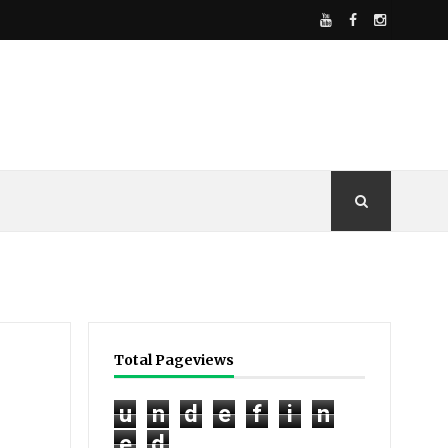
Total Pageviews
u
n
d
e
f
i
n
e
d