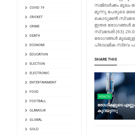
സമ്ബര്‍ക്കം മൂലം
COVID 19
മൂന്നു പേരുടെ മരണ
CRICKET
കൊടുമണ്‍ സ്വദേശി
ഇതര രോഗങ്ങള്‍ മൂ
CRIME
സ്വദേശി (63) 26.
DEATH
രോഗങ്ങള്‍ മൂലമുളള
പ്രാഥമിക സ്രവ പ
ECONOMI
EDUCATION
SHARE THIS
ELECTION
ELECTRONIC
ENTERTAINMENT
FOOD
HEALTH
FOOTBALL
രോഗികളുടെ എണ്ണ
കുറയുന്നു
GLAMOUR
GLOBAL
GOLD