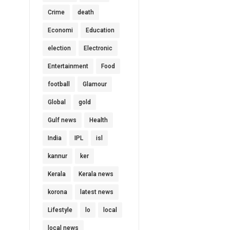
Crime
death
Economi
Education
election
Electronic
Entertainment
Food
football
Glamour
Global
gold
Gulf news
Health
India
IPL
isl
kannur
ker
Kerala
Kerala news
korona
latest news
Lifestyle
lo
local
local news