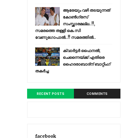
ആരേയും വഴി തടയുന്നത്
കോണ്‍ഗ്രസ്
സംസ്ക്കാരമല്ല..!!,
സമരത്തെ തള്ളി കെ.സി
വേണുഗോപാൽ..!! സമരത്തിൽ..
ക്വാർട്ടർ ഫൈനൽ;
ചെന്നൈയ്ക്ക് എതിരെ
ഹൈദരാബാദ്ന് ബാറ്റിംഗ്
തകർച്ച
RECENT POSTS
COMMENTS
facebook