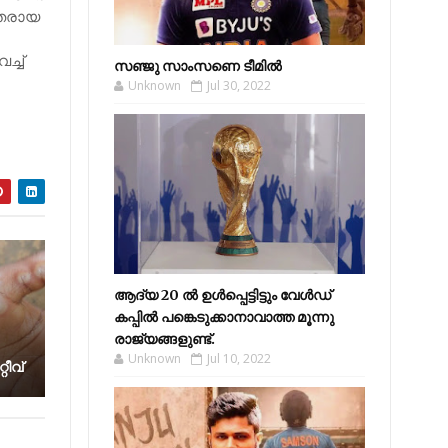
ിതരായ
ച്‌
സഞ്ജു സാംസണെ ടീമില്‍
Unknown
Jul 30, 2022
ആദ്യ 20 ല്‍ ഉള്‍പ്പെട്ടിട്ടും വേള്‍ഡ്
കപ്പില്‍ പങ്കെടുക്കാനാവാത്ത മൂന്നു
രാജ്യങ്ങളുണ്ട്.
Unknown
Jul 10, 2022
ീ​വ്