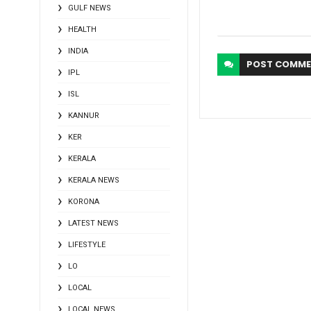
GULF NEWS
HEALTH
INDIA
POST
COMME
IPL
ISL
KANNUR
KER
KERALA
KERALA NEWS
KORONA
LATEST NEWS
LIFESTYLE
LO
LOCAL
LOCAL NEWS