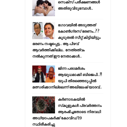
സെക്സ് പരീക്ഷണങ്ങൾ
അതിരുവിടുമ്പോൾ..
ഗോവയിൽ അടുത്തത്
കോൺഗ്രസ് ഭരണം..??
കൂടുതൽ സീറ്റ് കിട്ടിയിട്ടും
ഭരണം നഷ്ടപ്പെട്ട.. ആ പിഴവ്
ആവർത്തിക്കില്ല.. നേത്രത്വം
നൽകുന്നത് ഈ നേതാക്കൾ..
ജിന്ന പരാമര്‍ശം
ആയുധമാക്കി ബിജെപി..!!
യുപി തിരഞ്ഞെടുപ്പില്‍
മത്സരിക്കാനില്ലെന്ന് അഖിലേഷ് യാദവ്..
കര്‍ണാടകയില്‍
സ്‌കൂളുകള്‍ പ്രവര്‍ത്തനം
ആരംഭിച്ചതോടെ നിരവധി
അധ്യാപകര്‍ക്ക് കോവിഡ് 19
സ്ഥിരീകരിച്ചു