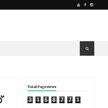
Total Pageviews
്
3
1
5
8
7
7
1