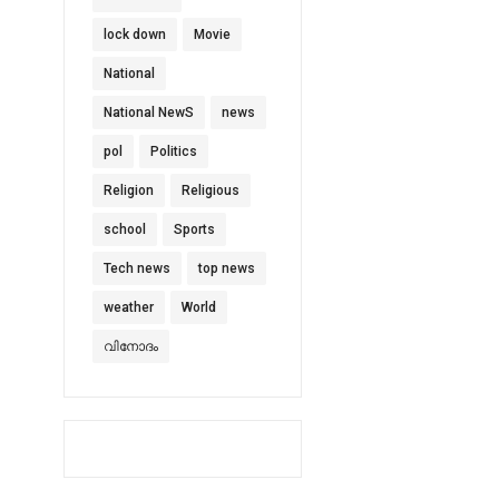
lock down
Movie
National
National NewS
news
pol
Politics
Religion
Religious
school
Sports
Tech news
top news
weather
World
വിനോദം