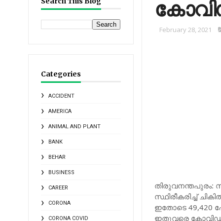
കോവിഡ്
Search This Blog
February 28, 2021
Categories
ACCIDENT
AMERICA
ANIMAL AND PLANT
BANK
BEHAR
BUSINESS
തിരുവനന്തപുരം: സം
CAREER
സ്ഥിരീകരിച്ച്‌ ച
CORONA
ഇതോടെ 49,420 പേരാ
ഇതുവരെ കോവിഡില്‍
CORONA COVID