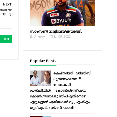
NEXT
ല ദേശിയ
കുന്നു.
സാംസണ്‍ നാട്ടിലേയ്‌ക്ക് മടങ്ങി.
Unknown
Jul 09, 2022
EBOOK
Popular Posts
കെപിസിസി- ഡിസിസി
പുനഃസംഘടന..!!
നേതാക്കൾ
ഡൽഹിയിൽ..!! കോണ്‍ഗ്രസ് പഴയ
കോണ്‍ഗ്രസല്ല; സിപിഎമ്മിനോട്
ഏറ്റുമുട്ടാന്‍ പുതിയ വാര്‍ റൂം, എഫ്‌എം,
യു ട്യൂബ്.. വമ്ബന്‍ പദ്ധതി