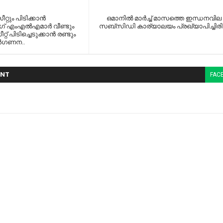
റും പിടിക്കാൻ
ഒമാനില്‍ മാര്‍ച്ച്‌ മാസത്തെ ഇന്ധനവി
ിംഗ് എംഎൽഎമാർ വീണ്ടും
സബ്‌സിഡി കാര്യാലയം പ്രഖ്യാപിച്ചിരിക്
സീറ്റ് പിടിച്ചെടുക്കാൻ രണ്ടും
മുൻഗണന..
NT
FAC