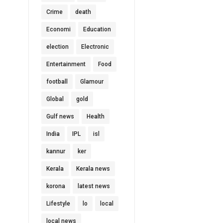
Crime
death
Economi
Education
election
Electronic
Entertainment
Food
football
Glamour
Global
gold
Gulf news
Health
India
IPL
isl
kannur
ker
Kerala
Kerala news
korona
latest news
Lifestyle
lo
local
local news