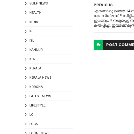
GULF NEWS
PREVIOUS
എറണാകുളത്തെ 14 സീറ്
HEALTH
കോൺഗ്രസ്..!! സിറ്റ
ഇറങ്ങും..!! നഷ്ടപ്പെട്ട 
INDIA
കൽപ്പിച്ച്.. ഇവർക്ക് 
IPL
ISL
POST
COMME
KANNUR
KER
KERALA
KERALA NEWS
KORONA
LATEST NEWS
LIFESTYLE
LO
LOCAL
LOCAL NEWS