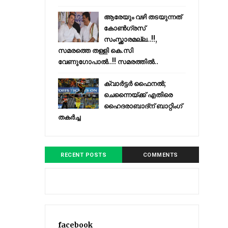
ആരേയും വഴി തടയുന്നത്
കോണ്‍ഗ്രസ്
സംസ്ക്കാരമല്ല..!!,
സമരത്തെ തള്ളി കെ.സി
വേണുഗോപാൽ..!! സമരത്തിൽ..
ക്വാർട്ടർ ഫൈനൽ;
ചെന്നൈയ്ക്ക് എതിരെ
ഹൈദരാബാദ്ന് ബാറ്റിംഗ്
തകർച്ച
RECENT POSTS
COMMENTS
facebook