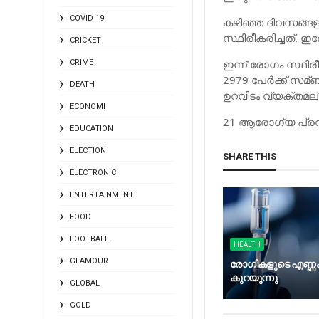
COVID 19
കഴിഞ്ഞ ദിവസങ്ങള
സ്ഥിരീകരിച്ചത്
CRICKET
ഇന്ന് രോഗം സ്ഥിരീ
CRIME
2979 പേര്‍ക്ക് സമ
DEATH
ഉറവിടം വ്യക്തമല്
ECONOMI
21 ആരോഗ്യ പ്രവര്
EDUCATION
ELECTION
SHARE THIS
ELECTRONIC
ENTERTAINMENT
FOOD
FOOTBALL
HEALTH
GLAMOUR
രോഗികളുടെ എണ്ണ
കുറയുന്നു
GLOBAL
GOLD