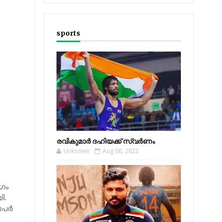
sports
രവികുമാര്‍ ദഹിയക്ക് സ്വര്‍ണം
Unknown
Aug 06, 2022
ോഗം
ി.
േര്‍