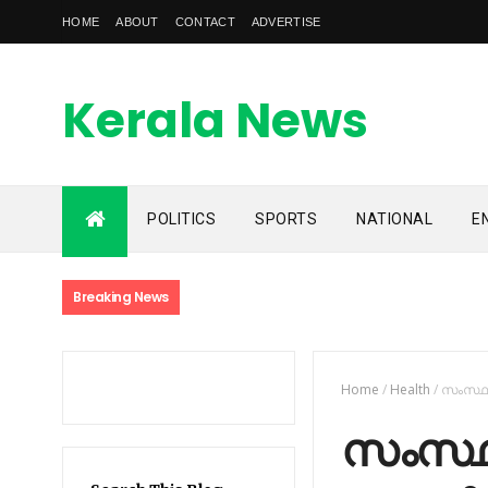
HOME
ABOUT
CONTACT
ADVERTISE
Kerala News
Feed
POLITICS
SPORTS
NATIONAL
E
kerala news feed is the one of the best malayalam online
news portal in malaylam
Breaking News
Home
/
Health
/
സംസ്ഥാന
സംസ്ഥാന