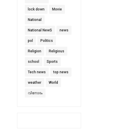
lock down
Movie
National
National NewS
news
pol
Politics
Religion
Religious
school
Sports
Tech news
top news
weather
World
വിനോദം