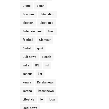
Crime
death
Economi
Education
election
Electronic
Entertainment
Food
football
Glamour
Global
gold
Gulf news
Health
India
IPL
isl
kannur
ker
Kerala
Kerala news
korona
latest news
Lifestyle
lo
local
local news