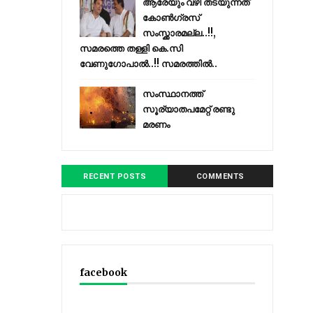
ആരേയും വഴി തടയുന്നത്
കോണ്‍ഗ്രസ്
സംസ്ക്കാരമല്ല..!!,
സമരത്തെ തള്ളി കെ.സി
വേണുഗോപാൽ..!! സമരത്തിൽ..
സംസ്ഥാനത്ത്
സൂര്യാതപമേറ്റ് രണ്ടു
മരണം
RECENT POSTS
COMMENTS
facebook