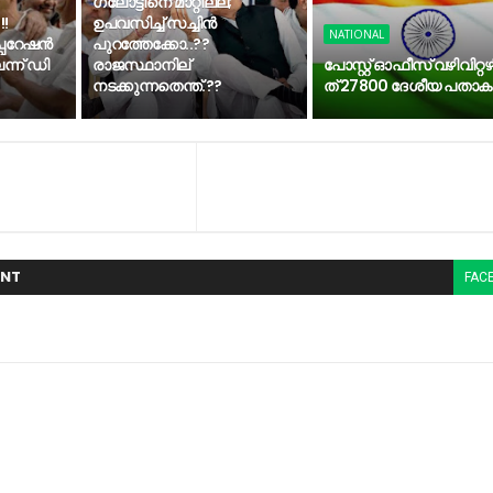
ഗലോട്ടിനെ മാറ്റില്ല;
!!
ഉപവസിച്ച് സച്ചിന്‍
NATIONAL
പറേഷന്‍
പുറത്തേക്കോ..??
്ന് ഡി
രാജസ്ഥാനില്
പോസ്റ്റ് ഓഫീസ് വഴിവി​റ്റ​ഴ
നടക്കുന്നതെന്ത്.??
ത് 27800​ ​ദേ​ശീ​യ​ ​പ​താ​ക
NT
FAC