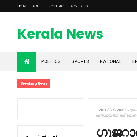
HOME
ABOUT
CONTACT
ADVERTISE
Kerala News
Feed
POLITICS
SPORTS
NATIONAL
E
kerala news feed is the one of the best malayalam online
news portal in malaylam
Breaking News
Home
/
National
/
ഗുജറാ
പഞ്ചായത്തുകളിലെക്കുമുള
ഗുജറാത