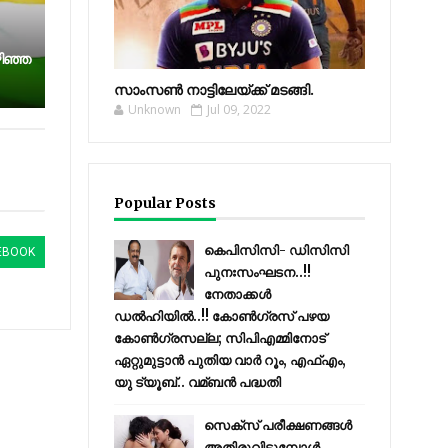
ി​ഞ്ഞ​
സാംസണ്‍ നാട്ടിലേയ്‌ക്ക് മടങ്ങി.
Unknown
Jul 09, 2022
Popular Posts
കെപിസിസി- ഡിസിസി
EBOOK
പുനഃസംഘടന..!!
നേതാക്കൾ
ഡൽഹിയിൽ..!! കോണ്‍ഗ്രസ് പഴയ
കോണ്‍ഗ്രസല്ല; സിപിഎമ്മിനോട്
ഏറ്റുമുട്ടാന്‍ പുതിയ വാര്‍ റൂം, എഫ്‌എം,
യു ട്യൂബ്.. വമ്ബന്‍ പദ്ധതി
സെക്സ് പരീക്ഷണങ്ങൾ
അതിരുവിടുമ്പോൾ..