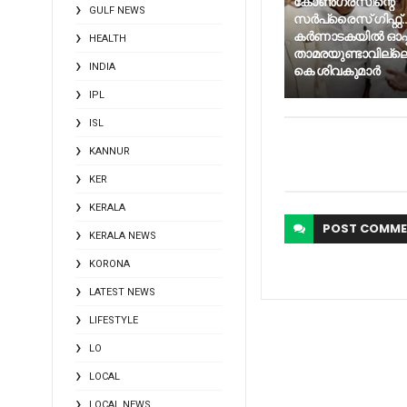
കോണ്‍ഗ്രസിന്റെ
GULF NEWS
സര്‍പ്രൈസ് ഗിഫ്റ്റ്..
കര്‍ണാടകയില്‍ ഓപ്
HEALTH
താമരയുണ്ടാവില്ലെന
INDIA
കെ ശിവകുമാര്‍
IPL
ISL
KANNUR
KER
KERALA
POST
COMME
KERALA NEWS
KORONA
LATEST NEWS
LIFESTYLE
LO
LOCAL
LOCAL NEWS