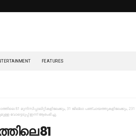
NTERTAINMENT
FEATURES
ത്തിലെ 81 മുനിസിപ്പാലിറ്റികളിലേക്കും, 31 ജില്ലാ പഞ്ചായത്തുകളിലേക്കും, 231 
്ള വോട്ടെടുപ്പ് ഇന്ന് ആരംഭിച്ചു.
്തിലെ 81