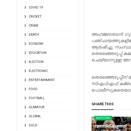
COVID 19
CRICKET
CRIME
അഹമ്മദാബാദ്: ഗുജറ
DEATH
പഞ്ചായത്തുകളിലേക്
ECONOMI
ആരംഭിച്ചു. സംസ്ഥാന
തെരഞ്ഞെടുപ്പ് കമ്മ
EDUCATION
ചെയ്യാനുള്ള അവ
ELECTION
ELECTRONIC
തെരഞ്ഞെടുപ്പിന് 
ENTERTAINMENT
സിഎപിഎഫ് കമ്ബനിക
പൊലീസുകരെയാണ് സ
FOOD
FOOTBALL
SHARE THIS
GLAMOUR
GLOBAL
NATIONAL
വരാനിരിക്കുന്നത്
GOLD