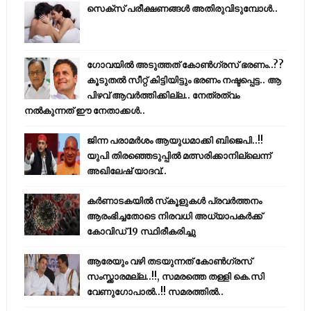
സെക്സ് പരീക്ഷണങ്ങൾ അതിരുവിടുമ്പോൾ..
ഗോവയിൽ അടുത്തത് കോൺഗ്രസ് ഭരണം..??
കൂടുതൽ സീറ്റ് കിട്ടിയിട്ടും ഭരണം നഷ്ടപ്പെട്ട.. ആ
പിഴവ് ആവർത്തിക്കില്ല.. നേത്രത്വം
നൽകുന്നത് ഈ നേതാക്കൾ..
ജിന്ന പരാമര്‍ശം ആയുധമാക്കി ബിജെപി..!!
യുപി തിരഞ്ഞെടുപ്പില്‍ മത്സരിക്കാനില്ലെന്ന്
അഖിലേഷ് യാദവ്..
കര്‍ണാടകയില്‍ സ്‌കൂളുകള്‍ പ്രവര്‍ത്തനം
ആരംഭിച്ചതോടെ നിരവധി അധ്യാപകര്‍ക്ക്
കോവിഡ് 19 സ്ഥിരീകരിച്ചു
ആരേയും വഴി തടയുന്നത് കോണ്‍ഗ്രസ്
സംസ്ക്കാരമല്ല..!!, സമരത്തെ തള്ളി കെ.സി
വേണുഗോപാൽ..!! സമരത്തിൽ..