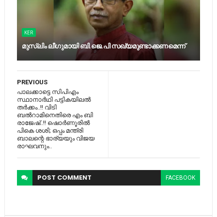
KER
മുസ്‍ലിം ലീഗുമായി ബി.ജെ.പി സഖ്യമുണ്ടാക്കണമെന്ന്
PREVIOUS
പാലക്കാട്ടെ സിപിഎം
സ്ഥാനാർഥി പട്ടികയിലൽ
തർക്കം..!! വിടി
ബല്‍റാമിനെതിരെ എം ബി
രാജേഷ്..!! ഷൊര്‍ണൂരില്‍
പികെ ശശി; ഒപ്പം മന്ത്രി
ബാലന്റെ ഭാര്യയും വിജയ
രാഘവനും..
POST
COMMENT
FACEBOOK