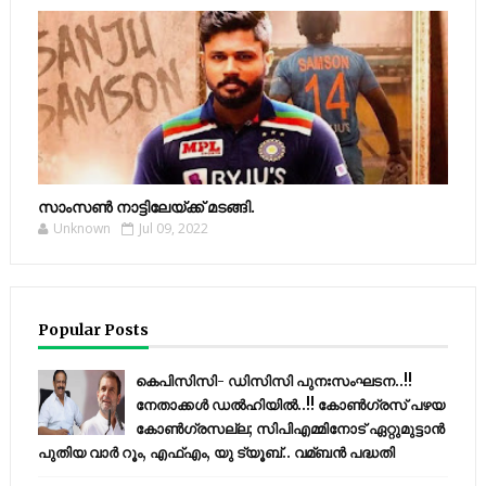
സാംസണ്‍ നാട്ടിലേയ്‌ക്ക് മടങ്ങി.
Unknown
Jul 09, 2022
Popular Posts
കെപിസിസി- ഡിസിസി പുനഃസംഘടന..!!
നേതാക്കൾ ഡൽഹിയിൽ..!! കോണ്‍ഗ്രസ് പഴയ
കോണ്‍ഗ്രസല്ല; സിപിഎമ്മിനോട് ഏറ്റുമുട്ടാന്‍
പുതിയ വാര്‍ റൂം, എഫ്‌എം, യു ട്യൂബ്.. വമ്ബന്‍ പദ്ധതി