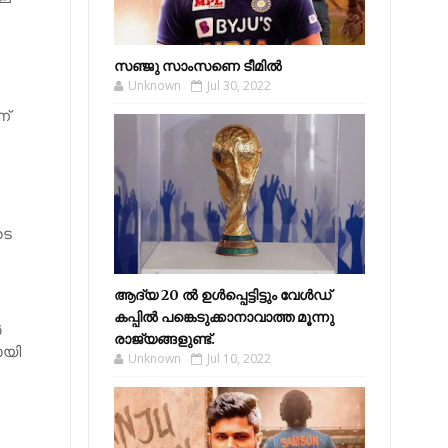
സഞ്ജു സാംസണെ ടീമില്‍
Unknown
Jul 30, 2022
ണ്
ടെ
ആദ്യ 20 ല്‍ ഉള്‍പ്പെട്ടിട്ടും വേള്‍ഡ്
കപ്പില്‍ പങ്കെടുക്കാനാവാത്ത മൂന്നു
‍
രാജ്യങ്ങളുണ്ട്.
ായി
Unknown
Jul 10, 2022