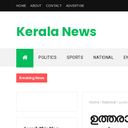
HOME
ABOUT
CONTACT
ADVERTISE
Kerala News
Feed
POLITICS
SPORTS
NATIONAL
E
kerala news feed is the one of the best malayalam online
news portal in malaylam
Breaking News
Home
/
National
/
ഉത്തര
ഉത്തരാ