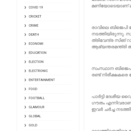
മണിയോടെയാണ് മു
COVID 19
CRICKET
CRIME
രാവിലെ ബിജെപി ദേ
നടത്തിയിരുന്നു. 
DEATH
ത്രിവേന്ദ്ര സിങ് റ
ECONOMI
ആഭ്യന്തരമന്ത്രി അ
EDUCATION
ELECTION
സംസ്ഥാന ബിജെപിയ
ELECTRONIC
രണ്ട് നിരീക്ഷകരെ 
ENTERTAINMENT
FOOD
പാര്‍ട്ടി ദേശീയ വ
FOOTBALL
ഗൗതം എന്നിവരാണ് 
GLAMOUR
ഇവര്‍ ചര്‍ച്ച നടത്ത
GLOBAL
GOLD
റാവത്തിനെതിരെ അഴ