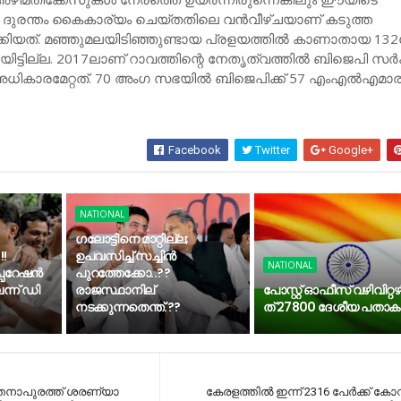
ദുരന്തം കൈകാര്യം ചെയ്തതിലെ വന്‍വീഴ്ചയാണ് കടുത്ത
്കിയത്. മഞ്ഞുമലയിടിഞ്ഞുണ്ടായ പ്രളയത്തില്‍ കാണാതായ 13
ിട്ടില്ല. 2017ലാണ് റാവത്തിന്റെ നേതൃത്വത്തില്‍ ബിജെപി സര്‍ക്
അധികാരമേറ്റത്. 70 അംഗ സഭയില്‍ ബിജെപിക്ക് 57 എംഎല്‍എമാ
Facebook
Twitter
Google+
NATIONAL
ഗലോട്ടിനെ മാറ്റില്ല;
!!
ഉപവസിച്ച് സച്ചിന്‍
NATIONAL
പറേഷന്‍
പുറത്തേക്കോ..??
്ന് ഡി
രാജസ്ഥാനില്
പോസ്റ്റ് ഓഫീസ് വഴിവി​റ്റ​ഴ
നടക്കുന്നതെന്ത്.??
ത് 27800​ ​ദേ​ശീ​യ​ ​പ​താ​ക
നാപുരത്ത് ശരണ്യാ
കേരളത്തില്‍ ഇന്ന് 2316 പേര്‍ക്ക് ക