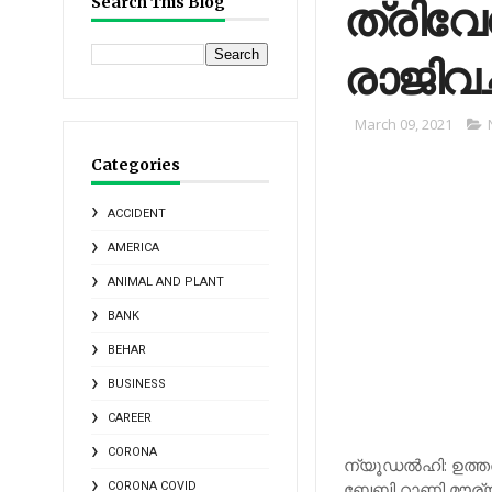
ത്രിവേന
Search This Blog
രാജിവച്
March 09, 2021
Categories
ACCIDENT
AMERICA
ANIMAL AND PLANT
BANK
BEHAR
BUSINESS
CAREER
CORONA
ന്യൂഡല്‍ഹി: ഉത്തര
ബേബി റാണി മൗര്യയ
CORONA COVID