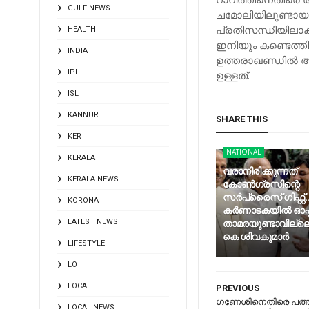
GULF NEWS
ചമോലിയിലുണ്ടായ 
പ്രതിസന്ധിയിലാക
HEALTH
ഇനിയും കണ്ടെത്തിയ
INDIA
ഉത്തരാഖണ്ഡില്‍ 
IPL
ഉള്ളത്.
ISL
KANNUR
SHARE THIS
KER
NATIONAL
KERALA
വരാനിരിക്കുന്നത്
KERALA NEWS
കോണ്‍ഗ്രസിന്റെ
സര്‍പ്രൈസ് ഗിഫ്റ്റ്..
KORONA
കര്‍ണാടകയില്‍ ഓപ്
താമരയുണ്ടാവില്ലെന
LATEST NEWS
കെ ശിവകുമാര്‍
LIFESTYLE
LO
LOCAL
PREVIOUS
ഗണേശിനെതിരെ പത്ത
LOCAL NEWS