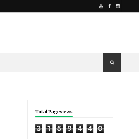
Total Pageviews
3
1
5
9
4
4
0