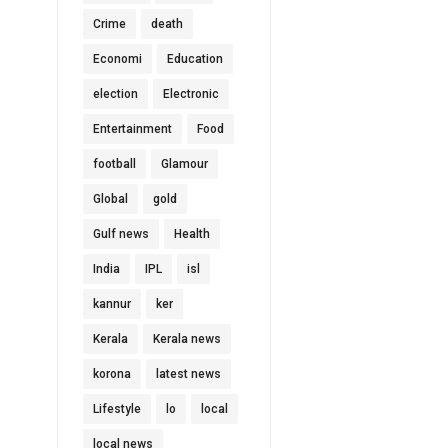
Crime
death
Economi
Education
election
Electronic
Entertainment
Food
football
Glamour
Global
gold
Gulf news
Health
India
IPL
isl
kannur
ker
Kerala
Kerala news
korona
latest news
Lifestyle
lo
local
local news