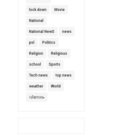
lock down
Movie
National
National NewS
news
pol
Politics
Religion
Religious
school
Sports
Tech news
top news
weather
World
വിനോദം