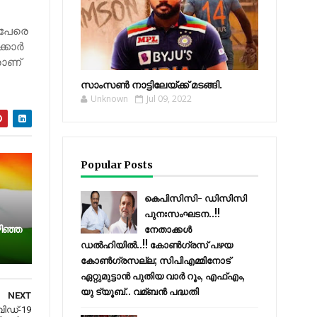
2പേരെ
കാര്‍
രാണ്
സാംസണ്‍ നാട്ടിലേയ്‌ക്ക് മടങ്ങി.
Unknown
Jul 09, 2022
Popular Posts
കെപിസിസി- ഡിസിസി
പുനഃസംഘടന..!!
ി​ഞ്ഞ​
നേതാക്കൾ
ഡൽഹിയിൽ..!! കോണ്‍ഗ്രസ് പഴയ
കോണ്‍ഗ്രസല്ല; സിപിഎമ്മിനോട്
ഏറ്റുമുട്ടാന്‍ പുതിയ വാര്‍ റൂം, എഫ്‌എം,
യു ട്യൂബ്.. വമ്ബന്‍ പദ്ധതി
NEXT
ോവിഡ്-19