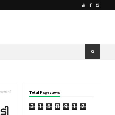
നാ​​ണ്​ വി​​
Total Pageviews
3
1
5
8
9
1
2
ി​​