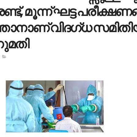
​​ണ്ട്, മൂ​​ന്ന്​ ഘ​​ട്ട പ​​രീ​​ക്ഷ​​ണ​​ങ
്താ​​നാ​​ണ്​ വി​​ദ​​ഗ്​​​ധ സ​​മി​​തി​​
​​മ​​തി