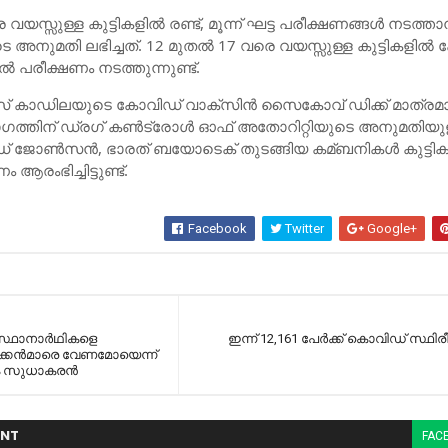
യ​​സ്സു​​ള്ള കു​​ട്ടി​​ക​​ളി​​ല്‍ ര​​ണ്ട്, മൂ​​ന്ന്​ ഘ​​ട്ട പ​​രീ​​ക്ഷ​​ണ​​ങ്ങ​​ള്‍ ന​​ട​​ത്താ​
​​ടെ അ​​നു​​മ​​തി ല​​ഭി​​ച്ച​​ത്. 12 മു​​ത​​ല്‍ 17 വ​​രെ വ​​യ​​സ്സു​​ള്ള കു​​ട്ടി​​ക​​ളി​​ല്‍
ല്‍ പ​​രീ​​ക്ഷ​​ണം ന​​ട​​ത്തു​​ന്നു​​ണ്ട്.
്​ കാ​​ഡി​​ല​​യു​​ടെ കോ​​വി​​ഡ്​ വാ​​ക്​​​സി​​ന്‍ സൈ​​കോ​​വ്​ ഡി​​ക്ക്​ മാ​​ത്ര​​മാ
ഗ​​ത്തി​​ന്​ ഡ്ര​​ഗ്​ ക​​ണ്‍​​ട്രോ​​ള്‍ ഓ​​ഫ്​ അ​​തോ​​റി​​റ്റി​​യു​​ടെ അ​​നു​​മ​​തി​​യു​​
 ജോ​​ണ്‍​​സ​​ന്‍, ഭാ​​ര​​ത്​ ​ബ​​യോ​​ടെ​​ക്​ തു​​ട​​ങ്ങി​​യ ക​​മ്ബ​​നി​​ക​​ള്‍ കു​​ട്ടി​​ക​​
ം ആ​​രം​​ഭി​​ച്ചി​​ട്ടു​​ണ്ട്.
Facebook
Twitter
Google+
െ സ്ഥാനാര്‍ഥികളെ
ഇന്ന് 12,161 പേര്‍ക്ക് കൊവിഡ് സ്ഥിരീ
താക്കന്‍മാരെ വേണമോയെന്ന്
 സുധാകരന്‍
NT
FAC