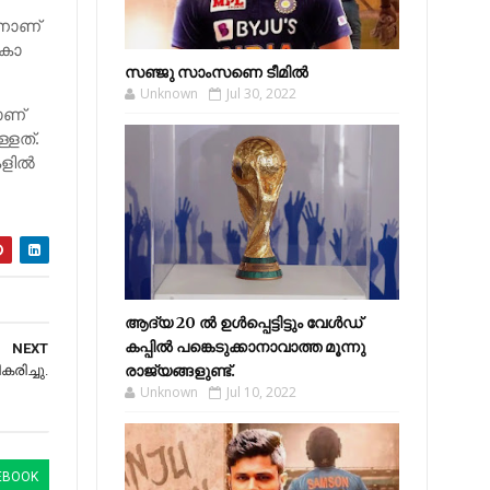
​നാ​​ണ്​
 കോ​​
സഞ്ജു സാംസണെ ടീമില്‍
Unknown
Jul 30, 2022
​​ണ്​
ള്ള​​ത്.
ളി​​ല്‍
ആദ്യ 20 ല്‍ ഉള്‍പ്പെട്ടിട്ടും വേള്‍ഡ്
കപ്പില്‍ പങ്കെടുക്കാനാവാത്ത മൂന്നു
NEXT
രാജ്യങ്ങളുണ്ട്.
കരിച്ചു.
Unknown
Jul 10, 2022
EBOOK