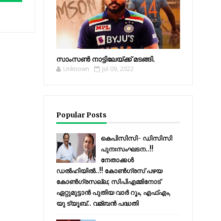
സാംസണ്‍ നാട്ടിലേയ്‌ക്ക് മടങ്ങി.
Unknown
Jul 09, 2022
Popular Posts
കെപിസിസി- ഡിസിസി
പുനഃസംഘടന..!!
നേതാക്കൾ
ഡൽഹിയിൽ..!! കോണ്‍ഗ്രസ് പഴയ
കോണ്‍ഗ്രസല്ല; സിപിഎമ്മിനോട്
ഏറ്റുമുട്ടാന്‍ പുതിയ വാര്‍ റൂം, എഫ്‌എം,
യു ട്യൂബ്.. വമ്ബന്‍ പദ്ധതി