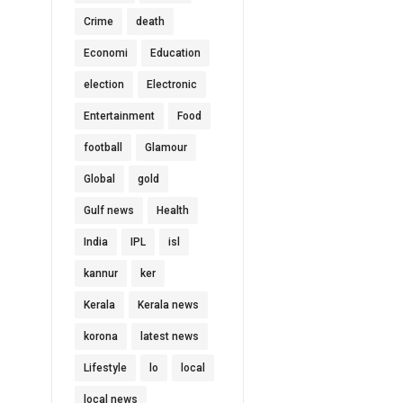
Crime
death
Economi
Education
election
Electronic
Entertainment
Food
football
Glamour
Global
gold
Gulf news
Health
India
IPL
isl
kannur
ker
Kerala
Kerala news
korona
latest news
Lifestyle
lo
local
local news