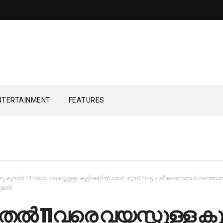
NTERTAINMENT
FEATURES
ു മു​​ത​​ല്‍ 11വ​​രെ വ​​യ​​സ്സു​​ള്ള കു​​ട്ടി​​ക​​ളി​​ല്‍ ര​​ണ്ട്, മൂ​​ന്ന്​ ഘ​​ട്ട പ​​രീ​​ക്ഷ​​ണ​​ങ്ങ​​ള്‍ ന​​ട​​ത്താ​​
​​മ​​തി
​​ല്‍ 11വ​​രെ വ​​യ​​സ്സു​​ള്ള കു​​ട്ട