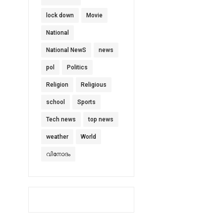
lock down
Movie
National
National NewS
news
pol
Politics
Religion
Religious
school
Sports
Tech news
top news
weather
World
വിനോദം