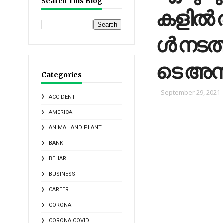
Search This Blog
ക​​ളി​​ല്‍ ര
ള്‍ ന​​ട​​ത
ടെ അ​​നു
Categories
September 29, 2021
ACCIDENT
AMERICA
ANIMAL AND PLANT
BANK
BEHAR
BUSINESS
CAREER
CORONA
CORONA COVID