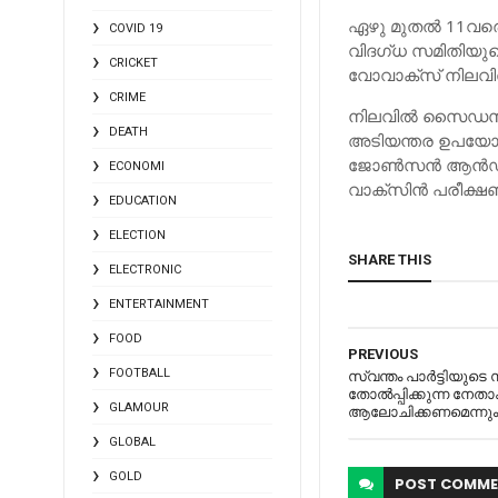
ഏ​​ഴു മു​​ത​​ല്‍ 11വ​​രെ വ​​
COVID 19
വി​​ദ​​ഗ്​​​ധ സ​​മി​​തി​​യു
CRICKET
വോ​​വാ​​ക്​​​സ്​ നി​​ല​​വി​​
CRIME
നി​​ല​​വി​​ല്‍ ​സൈ​​ഡ​​സ
DEATH
അ​​ടി​​യ​​ന്ത​​ര ഉ​​പ​​യോ​​
ജോ​​ണ്‍​​സ​​ന്‍ ആ​​ന്‍​​ഡ്​
ECONOMI
വാ​​ക്​​​സി​​ന്‍ പ​​രീ​​ക്ഷ​​ണ
EDUCATION
ELECTION
SHARE THIS
ELECTRONIC
ENTERTAINMENT
FOOD
PREVIOUS
FOOTBALL
സ്വന്തം പാര്‍ട്ടിയുട
തോല്‍പ്പിക്കുന്ന നേ
GLAMOUR
ആലോചിക്കണമെന്നും
GLOBAL
GOLD
POST
COMME