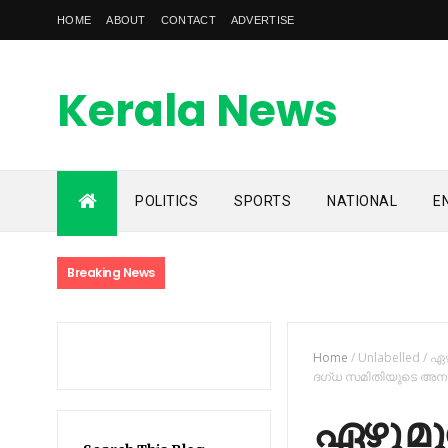
HOME
ABOUT
CONTACT
ADVERTISE
Kerala News
Feed
POLITICS
SPORTS
NATIONAL
E
kerala news feed is the one of the best malayalam online
news portal in malaylam
Breaking News
Home
/
Unlabelled
/
ഏ​​ഴ
ദ​​ഗ്​​​ധ സ​​മി​​തി​​യു​​ടെ അ​​നു
ഏ​​ഴു മു​​ത