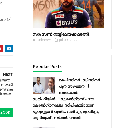
രി
ന്ത്രി
സാംസണ്‍ നാട്ടിലേയ്‌ക്ക് മടങ്ങി.
Unknown
Jul 09, 2022
Popular Posts
NEXT
കെപിസിസി- ഡിസിസി
ധ്യത..,
 നല്‍കി
പുനഃസംഘടന..!!
്ന് കെ
നേതാക്കൾ
ലാത്ത..
ഡൽഹിയിൽ..!! കോണ്‍ഗ്രസ് പഴയ
കോണ്‍ഗ്രസല്ല; സിപിഎമ്മിനോട്
ഏറ്റുമുട്ടാന്‍ പുതിയ വാര്‍ റൂം, എഫ്‌എം,
EBOOK
യു ട്യൂബ്.. വമ്ബന്‍ പദ്ധതി