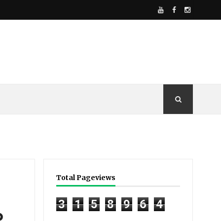
Total Pageviews
3
1
5
8
9
6
4
ം