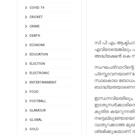
COVID 19
CRICKET
CRIME
DEATH
സി പി എം ആക്ടിംഗ
ECONOMI
എവിടെയെങ്കിലും പാ
EDUCATION
അദ്ധ്യക്ഷന്‍ കെ 
ELECTION
സംഘപരിവാറിന്റെ
പ്രസ്താവനയാണ് ക
ELECTRONIC
സ്ഥലകാല ബോധം നഷ്
ENTERTAINMENT
ബാദ്ധ്യതയാണെന്ന
FOOD
ഇന്ധനവിലയിലും, മ
FOOTBALL
ഇടതുസര്‍ക്കാരിനെ
കുതിര കയറുന്നതിനു
GLAMOUR
നട്ടെല്ലുണ്ടോയെന്
GLOBAL
വാതുറക്കാത്ത മുഖ്
GOLD
ശ്രമിക്കുകയാണ്. 