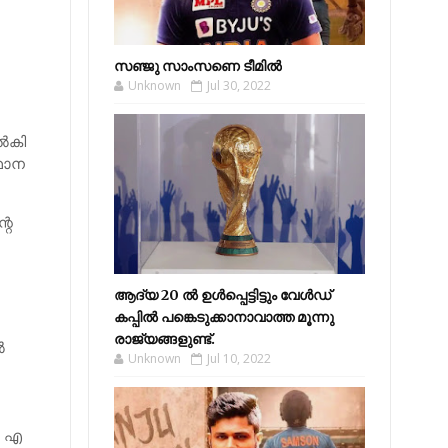
സഞ്ജു സാംസണെ ടീമില്‍
Unknown
Jul 30, 2022
്‍കി
്ഥാന
റെ
ആദ്യ 20 ല്‍ ഉള്‍പ്പെട്ടിട്ടും വേള്‍ഡ്
കപ്പില്‍ പങ്കെടുക്കാനാവാത്ത മൂന്നു
രാജ്യങ്ങളുണ്ട്.
‍
Unknown
Jul 10, 2022
‍ എ