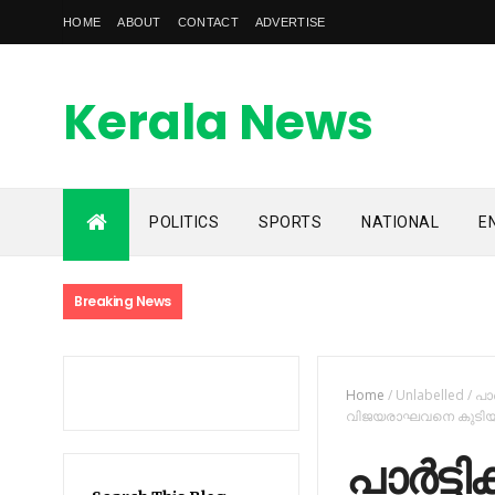
HOME
ABOUT
CONTACT
ADVERTISE
Kerala News
Feed
POLITICS
SPORTS
NATIONAL
E
kerala news feed is the one of the best malayalam online
news portal in malaylam
Breaking News
Home
/
Unlabelled
/
പാര
വിജയരാഘവനെ കുടിയിരു
പാര്‍ട്