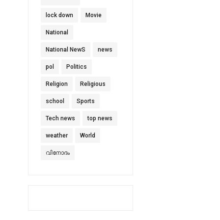
lock down
Movie
National
National NewS
news
pol
Politics
Religion
Religious
school
Sports
Tech news
top news
weather
World
വിനോദം