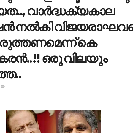
യത.., വാര്‍ദ്ധക്യകാല
ഷന്‍ നല്‍കി വിജയരാഘവ
രുത്തണമെന്ന് കെ
രൻ..!! ഒരു വിലയും
്ത..