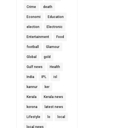
Crime
death
Economi
Education
election
Electronic
Entertainment
Food
football
Glamour
Global
gold
Gulf news
Health
India
IPL
isl
kannur
ker
Kerala
Kerala news
korona
latest news
Lifestyle
lo
local
local news