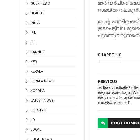
മാര്‍ വന്‍പ്രതിഷേ
GULF NEWS
സഭയില്‍ തലകുനിച്
HEALTH
തന്റെ മന്ത്രിസഭയി
INDIA
ഇടപെട്ടില്ല. മുഖ്
IPL
പുറത്തുവരുന്നതെ
ISL
KANNUR
SHARE THIS
KER
KERALA
KERALA NEWS
PREVIOUS
'മദ്യ ലഹരിയില്‍ നില 
KORONA
ആടുകയായിരുന്നു'; 
അപവാദ പ്രചാരണത്തി
LATEST NEWS
സത്യം ഇതാണ്..
LIFESTYLE
LO
POST
COMME
LOCAL
LOCAL NEWS