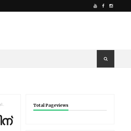
ി..
Total Pageviews
ന്