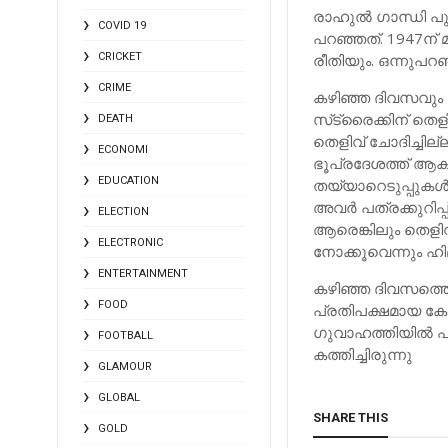
രാഹുല്‍ ഗാന്ധി പ
COVID 19
പറഞ്ഞത്. 1947ന്
CRICKET
രീതിയും. ഒന്നുപറ
CRIME
കഴിഞ്ഞ ദിവസവും ഹി
സ്‌ട്രൈക്കിന് തെ
DEATH
തെളിവ് ചോദിച്ചില
ECONOMI
ഭൂപ്രദേശത്ത് ആക്
EDUCATION
തയ്യാറെടുപ്പുകള്
അവര്‍ പത്രക്കുറിപ്
ELECTION
ആരെങ്കിലും തെളിവ്
ELECTRONIC
നോക്കൂവെന്നും ഹിമ
ENTERTAINMENT
കഴിഞ്ഞ ദിവസത്ത
FOOD
പ്രതിപക്ഷമായ കോ
ഗുവാഹത്തിയില്‍ പ
FOOTBALL
കത്തിച്ചിരുന്നു
GLAMOUR
GLOBAL
SHARE THIS
GOLD