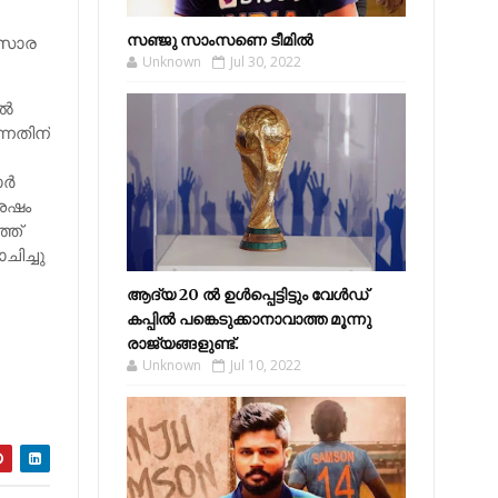
സഞ്ജു സാംസണെ ടീമില്‍
ംസാര
Unknown
Jul 30, 2022
്‍
്നതിന്
്‍
ശേഷം
്ത്
ചിച്ചു
ആദ്യ 20 ല്‍ ഉള്‍പ്പെട്ടിട്ടും വേള്‍ഡ്
കപ്പില്‍ പങ്കെടുക്കാനാവാത്ത മൂന്നു
രാജ്യങ്ങളുണ്ട്.
Unknown
Jul 10, 2022