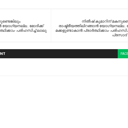
ണ്ടെങ്കിലും
നിതീഷ് കുമാറിന് മകനുണ്ടെ
ന്‍ യോഗ്യനല്ല.. മോദിക്ക്
രാഷ്ട്രീയത്തിലിറങ്ങാന്‍ യോഗ്യനല്ല.. മ
‍ത്ഥിക്കാം- പരിഹസിച്ച്‌ ലാലു
മക്കളുണ്ടാകാന്‍ പ്രാര്‍ത്ഥിക്കാം- പരിഹസിച്
പ്രസാദ് 
NT
FAC