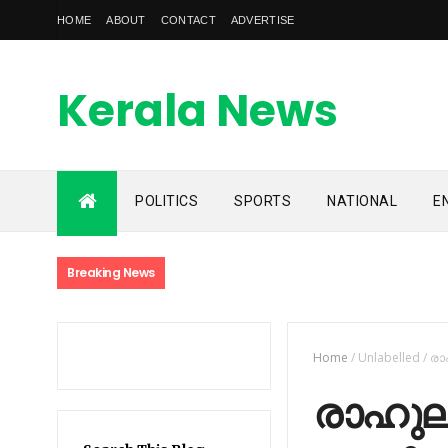
HOME
ABOUT
CONTACT
ADVERTISE
Kerala News
Feed
POLITICS
SPORTS
NATIONAL
E
kerala news feed is the one of the best malayalam online
news portal in malaylam
Breaking News
Home
/
Unlabelled
/
രാ
രാഹുലി