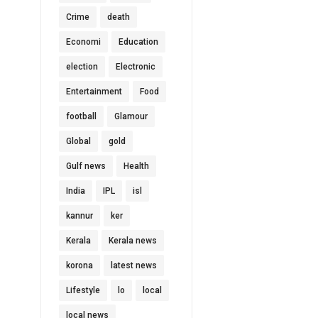
Crime
death
Economi
Education
election
Electronic
Entertainment
Food
football
Glamour
Global
gold
Gulf news
Health
India
IPL
isl
kannur
ker
Kerala
Kerala news
korona
latest news
Lifestyle
lo
local
local news