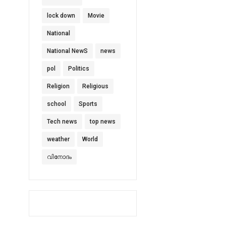
lock down
Movie
National
National NewS
news
pol
Politics
Religion
Religious
school
Sports
Tech news
top news
weather
World
വിനോദം