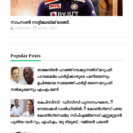
സാംസണ്‍ നാട്ടിലേയ്‌ക്ക് മടങ്ങി.
Unknown
Jul 09, 2022
Popular Posts
രാജേന്ദ്രന്‍ പറഞ്ഞ് നടക്കുന്നതിന് മറുപടി
പറയലല്ല പാര്‍ട്ടിക്കാരുടെ പണിയെന്നും
ഉചിതമായ സമയത്ത് പാര്‍ട്ടി തന്നെ മറുപടി
നല്‍കുമെന്നും എംഎം മണി
കെപിസിസി- ഡിസിസി പുനഃസംഘടന..!!
നേതാക്കൾ ഡൽഹിയിൽ..!! കോണ്‍ഗ്രസ് പഴയ
കോണ്‍ഗ്രസല്ല; സിപിഎമ്മിനോട് ഏറ്റുമുട്ടാന്‍
പുതിയ വാര്‍ റൂം, എഫ്‌എം, യു ട്യൂബ്.. വമ്ബന്‍ പദ്ധതി