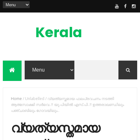
Kerala
News
Feed
kerala news feed is the one of the best
malayalam online news portal in
malaylam
Home
/
Unlabelled
/
വ്യത്യസ്തമായ ഫലപ്രവചനം നടത്തി
ആത്മസാക്ഷി സര്‍വെ..!! യു.പിയില്‍ എസ്.പി..!! ഉത്തരാഖണ്ഡിലും
പഞ്ചാബിലും ഗോവയിലും..
വ്യത്യസ്തമായ