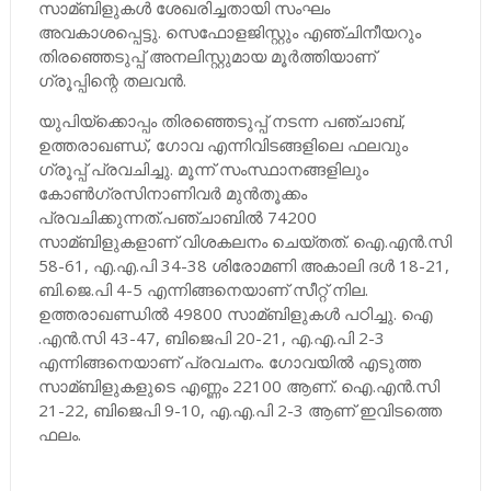
സാമ്ബിളുകള്‍ ശേഖരിച്ചതായി സംഘം
അവകാശപ്പെട്ടു. സെഫോളജിസ്റ്റും എഞ്ചിനീയറും
തിരഞ്ഞെടുപ്പ് അനലിസ്റ്റുമായ മൂര്‍ത്തിയാണ്
ഗ്രൂപ്പിന്റെ തലവന്‍.
യുപിയ്‌ക്കൊപ്പം തിരഞ്ഞെടുപ്പ് നടന്ന പഞ്ചാബ്,
ഉത്തരാഖണ്ഡ്, ഗോവ എന്നിവിടങ്ങളിലെ ഫലവും
ഗ്രൂപ്പ് പ്രവചിച്ചു. മൂന്ന് സംസ്ഥാനങ്ങളിലും
കോണ്‍ഗ്രസിനാണിവര്‍ മുന്‍തൂക്കം
പ്രവചിക്കുന്നത്.പഞ്ചാബില്‍ 74200
സാമ്ബിളുകളാണ് വിശകലനം ചെയ്തത്. ഐ​.എന്‍.സി
58-61, എ.എ.പി 34-38 ശിരോമണി അകാലി ദള്‍ 18-21,
ബി.ജെ.പി 4-5 എന്നിങ്ങനെയാണ് സീറ്റ് നില.
ഉത്തരാഖണ്ഡില്‍ 49800 സാമ്ബിളുകള്‍ പഠിച്ചു. ഐ​
.എന്‍.സി 43-47, ബിജെപി 20-21, എ.എ.പി 2-3
എന്നിങ്ങനെയാണ് പ്രവചനം. ഗോവയില്‍ എടുത്ത
സാമ്ബിളുകളുടെ എണ്ണം 22100 ആണ്. ഐ​.എന്‍.സി
21-22, ബിജെപി 9-10, എ.എ.പി 2-3 ആണ് ഇവിടത്തെ
ഫലം.