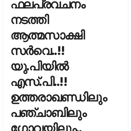
ഫലപ്രവചനം
നടത്തി
ആത്മസാക്ഷി
സര്‍വെ..!!
യു.പിയില്‍
എസ്.പി..!!
ഉത്തരാഖണ്ഡിലും
പഞ്ചാബിലും
ഗോവയിലും..