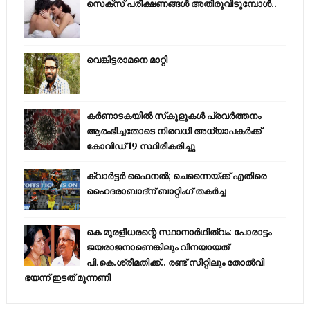
സെക്സ് പരീക്ഷണങ്ങൾ അതിരുവിടുമ്പോൾ..
വെങ്കിട്ടരാമനെ മാറ്റി
കര്‍ണാടകയില്‍ സ്‌കൂളുകള്‍ പ്രവര്‍ത്തനം
ആരംഭിച്ചതോടെ നിരവധി അധ്യാപകര്‍ക്ക്
കോവിഡ് 19 സ്ഥിരീകരിച്ചു
ക്വാർട്ടർ ഫൈനൽ; ചെന്നൈയ്ക്ക് എതിരെ
ഹൈദരാബാദ്ന് ബാറ്റിംഗ് തകർച്ച
കെ മുരളീധരന്റെ സ്ഥാനാർഥിത്വം: പോരാട്ടം
ജയരാജനാണെങ്കിലും വിനയായത്
പി.കെ.ശ്രീമതിക്ക്.. രണ്ട് സീറ്റിലും തോൽവി
ഭയന്ന്‌ ഇടത് മുന്നണി