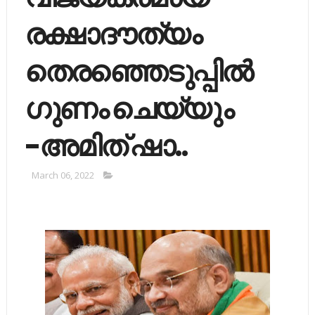
രക്ഷാദൗത്യം
തെരഞ്ഞെടുപ്പില്‍
ഗുണം ചെയ്യും
-അമിത് ഷാ..
March 06, 2022