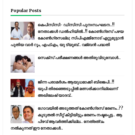
Popular Posts
കെപിസിസി- ഡിസിസി പുനഃസംഘടന..!!
നേതാക്കൾ ഡൽഹിയിൽ..!! കോണ്‍ഗ്രസ് പഴയ
കോണ്‍ഗ്രസല്ല; സിപിഎമ്മിനോട് ഏറ്റുമുട്ടാന്‍
പുതിയ വാര്‍ റൂം, എഫ്‌എം, യു ട്യൂബ്.. വമ്ബന്‍ പദ്ധതി
സെക്സ് പരീക്ഷണങ്ങൾ അതിരുവിടുമ്പോൾ..
ജിന്ന പരാമര്‍ശം ആയുധമാക്കി ബിജെപി..!!
യുപി തിരഞ്ഞെടുപ്പില്‍ മത്സരിക്കാനില്ലെന്ന്
അഖിലേഷ് യാദവ്..
ഗോവയിൽ അടുത്തത് കോൺഗ്രസ് ഭരണം..??
കൂടുതൽ സീറ്റ് കിട്ടിയിട്ടും ഭരണം നഷ്ടപ്പെട്ട.. ആ
പിഴവ് ആവർത്തിക്കില്ല.. നേത്രത്വം
നൽകുന്നത് ഈ നേതാക്കൾ..