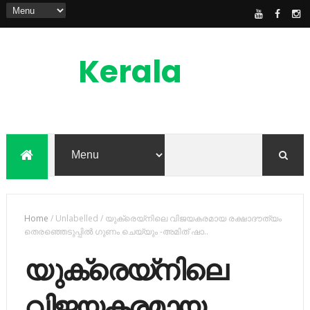
Kerala
News
Feed
kerala news feed is the one of the best
malayalam online news portal in
malaylam
Home
/
Unlabelled
/
യുക്രെയ്നിലെ വിജയകരമായ രക്ഷാദൗത്യം
തെരഞ്ഞെടുപ്പില്‍ ഗുണം ചെയ്യും -അമിത് ഷാ..
യുക്രെയ്നിലെ
വിജയകരമായ