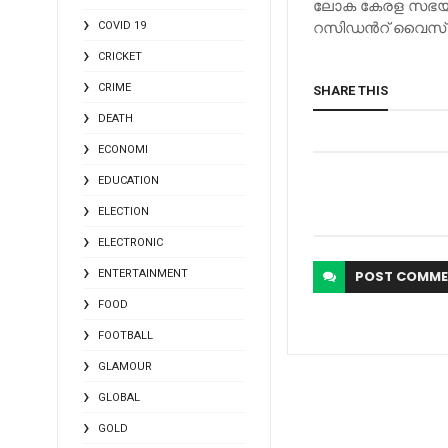
ലോക കേരള സഭയില്‍ അ
റസിഡന്‍റ് വൈസ് ചെ
COVID 19
CRICKET
CRIME
SHARE THIS
DEATH
ECONOMI
EDUCATION
ELECTION
ELECTRONIC
ENTERTAINMENT
POST
COMME
FOOD
FOOTBALL
GLAMOUR
GLOBAL
GOLD