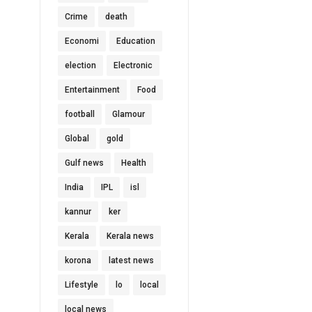
Crime
death
Economi
Education
election
Electronic
Entertainment
Food
football
Glamour
Global
gold
Gulf news
Health
India
IPL
isl
kannur
ker
Kerala
Kerala news
korona
latest news
Lifestyle
lo
local
local news