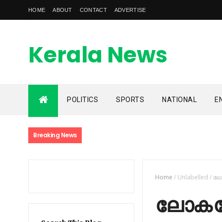
HOME
ABOUT
CONTACT
ADVERTISE
Kerala News
Feed
POLITICS
SPORTS
NATIONAL
E
kerala news feed is the one of the best malayalam online
news portal in malaylam
Breaking News
Home
/
Unlabelled
/
ലോ
ലോക ക