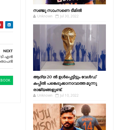
സഞ്ജു സാംസണെ ടീമില്‍
Unknown
Jul 30, 2022
NEXT
ടി എന്‍
രതാപന്‍
ആദ്യ 20 ല്‍ ഉള്‍പ്പെട്ടിട്ടും വേള്‍ഡ്
EBOOK
കപ്പില്‍ പങ്കെടുക്കാനാവാത്ത മൂന്നു
രാജ്യങ്ങളുണ്ട്.
Unknown
Jul 10, 2022