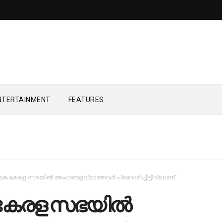
NTERTAINMENT
FEATURES
ക കേരള സഭയില്‍ അംഗങ്ങളല്ലാത്തവര്‍ പ്രവേശിച്ചിട്ടില്ലെന്ന്
േരള സഭയില്‍