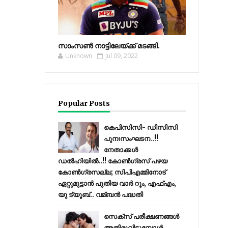
സാംസണ്‍ നാട്ടിലേയ്‌ക്ക് മടങ്ങി.
Unknown
Jul 09, 2022
Popular Posts
കെപിസിസി- ഡിസിസി
പുനഃസംഘടന..!!
നേതാക്കൾ
ഡൽഹിയിൽ..!! കോണ്‍ഗ്രസ് പഴയ
കോണ്‍ഗ്രസല്ല; സിപിഎമ്മിനോട്
ഏറ്റുമുട്ടാന്‍ പുതിയ വാര്‍ റൂം, എഫ്‌എം,
യു ട്യൂബ്.. വമ്ബന്‍ പദ്ധതി
സെക്സ് പരീക്ഷണങ്ങൾ
അതിരുവിടുമ്പോൾ..