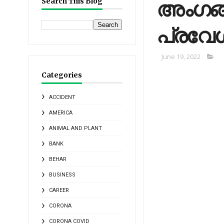
അംഗങ്ങ
Search This Blog
പ്രവേശിച
June 19, 2022
Categories
ACCIDENT
AMERICA
ANIMAL AND PLANT
BANK
BEHAR
BUSINESS
CAREER
CORONA
CORONA COVID