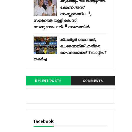
ആരേയും വഴി തടയുന്നത്
കോണ്‍ഗ്രസ്
സംസ്ക്കാരമല്ല..!!,
സമരത്തെ തള്ളി കെ.സി
വേണുഗോപാൽ..!! സമരത്തിൽ..
ക്വാർട്ടർ ഫൈനൽ;
ചെന്നൈയ്ക്ക് എതിരെ
ഹൈദരാബാദ്ന് ബാറ്റിംഗ്
തകർച്ച
RECENT POSTS
COMMENTS
facebook