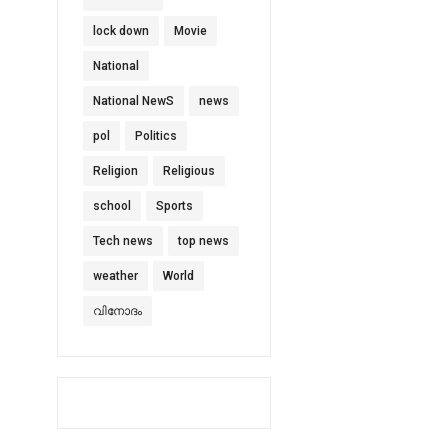
lock down
Movie
National
National NewS
news
pol
Politics
Religion
Religious
school
Sports
Tech news
top news
weather
World
വിനോദം