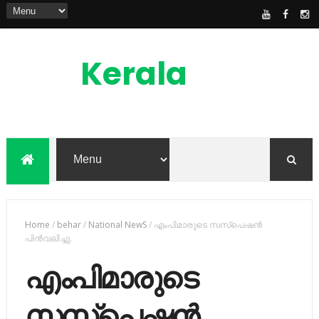
Kerala
News
Feed
kerala news feed is the one of the best
malayalam online news portal in
malaylam
Home
/
behar
/
National NewS
/
എംപിമാരുടെ സസ്‌പെഷന്‍
പിന്‍വലിച്ചു.
എംപിമാരുടെ
സസ്‌പെഷന്‍