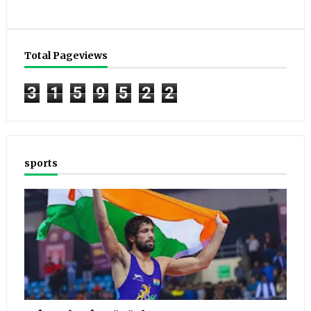
Total Pageviews
3
1
5
9
5
2
2
sports