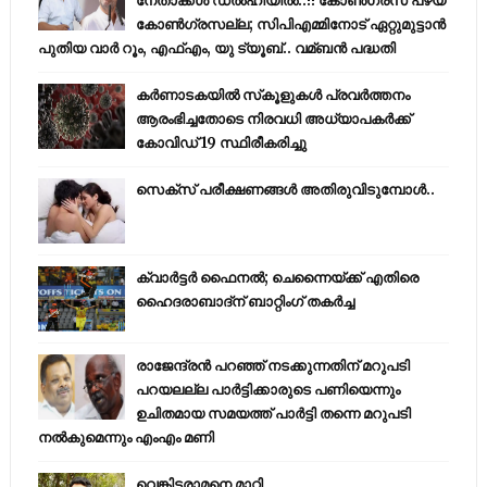
നേതാക്കൾ ഡൽഹിയിൽ..!! കോണ്‍ഗ്രസ് പഴയ
കോണ്‍ഗ്രസല്ല; സിപിഎമ്മിനോട് ഏറ്റുമുട്ടാന്‍
പുതിയ വാര്‍ റൂം, എഫ്‌എം, യു ട്യൂബ്.. വമ്ബന്‍ പദ്ധതി
കര്‍ണാടകയില്‍ സ്‌കൂളുകള്‍ പ്രവര്‍ത്തനം
ആരംഭിച്ചതോടെ നിരവധി അധ്യാപകര്‍ക്ക്
കോവിഡ് 19 സ്ഥിരീകരിച്ചു
സെക്സ് പരീക്ഷണങ്ങൾ അതിരുവിടുമ്പോൾ..
ക്വാർട്ടർ ഫൈനൽ; ചെന്നൈയ്ക്ക് എതിരെ
ഹൈദരാബാദ്ന് ബാറ്റിംഗ് തകർച്ച
രാജേന്ദ്രന്‍ പറഞ്ഞ് നടക്കുന്നതിന് മറുപടി
പറയലല്ല പാര്‍ട്ടിക്കാരുടെ പണിയെന്നും
ഉചിതമായ സമയത്ത് പാര്‍ട്ടി തന്നെ മറുപടി
നല്‍കുമെന്നും എംഎം മണി
വെങ്കിട്ടരാമനെ മാറ്റി