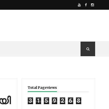
Total Pageviews
യി
3
1
5
9
2
6
8