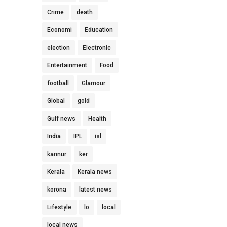
Crime
death
Economi
Education
election
Electronic
Entertainment
Food
football
Glamour
Global
gold
Gulf news
Health
India
IPL
isl
kannur
ker
Kerala
Kerala news
korona
latest news
Lifestyle
lo
local
local news