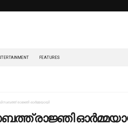
NTERTAINMENT
FEATURES
ിസബത്ത് രാജ്ഞി ഓര്‍മ്മയായി
്ത് രാജ്ഞി ഓര്‍മ്മയാ