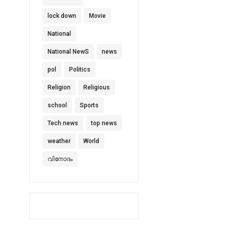
lock down
Movie
National
National NewS
news
pol
Politics
Religion
Religious
school
Sports
Tech news
top news
weather
World
വിനോദം