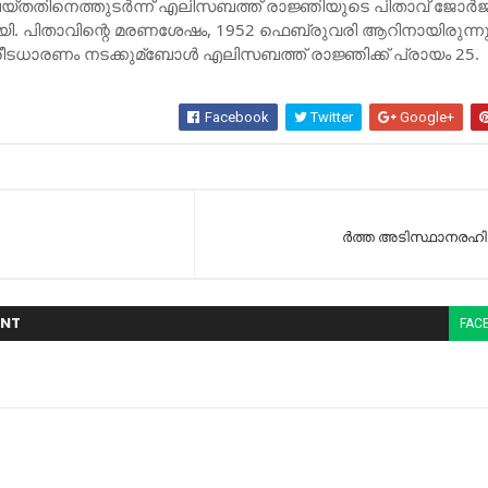
്തതിനെത്തുടര്‍ന്ന് എലിസബത്ത് രാജ്ഞിയുടെ പിതാവ് ജോര്‍ജ
ി. പിതാവിന്റെ മരണശേഷം, 1952 ഫെബ്രുവരി ആറിനായിരുന്ന
ീടധാരണം നടക്കുമ്ബോള്‍ എലിസബത്ത് രാജ്ഞിക്ക് പ്രായം 25.
Facebook
Twitter
Google+
​ര്‍​ത്ത അ​ടി​സ്ഥാ​ന​ര​ഹി​
NT
FAC