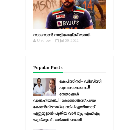
സാംസണ്‍ നാട്ടിലേയ്‌ക്ക് മടങ്ങി.
Unknown
Jul 09, 2022
Popular Posts
കെപിസിസി- ഡിസിസി
പുനഃസംഘടന..!!
നേതാക്കൾ
ഡൽഹിയിൽ..!! കോണ്‍ഗ്രസ് പഴയ
കോണ്‍ഗ്രസല്ല; സിപിഎമ്മിനോട്
ഏറ്റുമുട്ടാന്‍ പുതിയ വാര്‍ റൂം, എഫ്‌എം,
യു ട്യൂബ്.. വമ്ബന്‍ പദ്ധതി