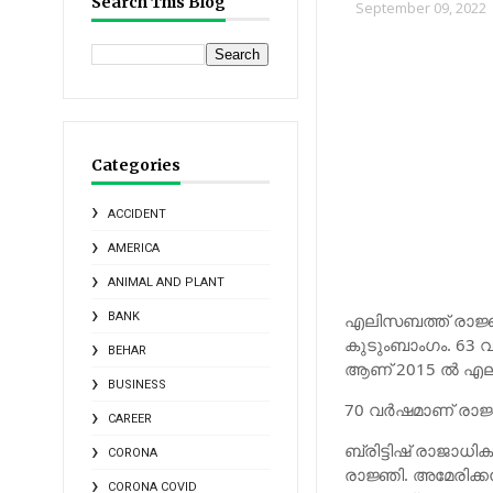
Search This Blog
September 09, 2022
Categories
ACCIDENT
AMERICA
ANIMAL AND PLANT
BANK
എ
ലിസബത്ത് രാജ്ഞ
കുടുംബാംഗം. 63 വ
BEHAR
ആണ് 2015 ല്‍ എല
BUSINESS
70 വര്‍ഷമാണ് രാജ്
CAREER
ബ്രിട്ടിഷ് രാജാ
CORONA
രാജ്ഞി. അമേരിക്ക
CORONA COVID