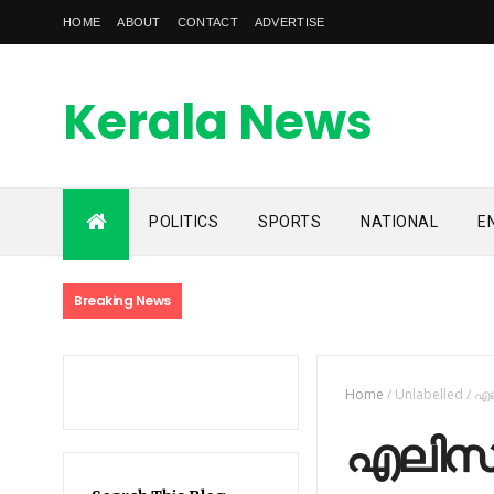
HOME
ABOUT
CONTACT
ADVERTISE
Kerala News
Feed
POLITICS
SPORTS
NATIONAL
E
kerala news feed is the one of the best malayalam online
news portal in malaylam
Breaking News
Home
/
Unlabelled
/
എല
എലിസബത