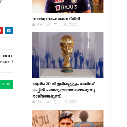
്
ു
സഞ്ജു സാംസണെ ടീമില്‍
Unknown
Jul 30, 2022
NEXT
ത​മെ​ന്ന്
ആദ്യ 20 ല്‍ ഉള്‍പ്പെട്ടിട്ടും വേള്‍ഡ്
EBOOK
കപ്പില്‍ പങ്കെടുക്കാനാവാത്ത മൂന്നു
രാജ്യങ്ങളുണ്ട്.
Unknown
Jul 10, 2022