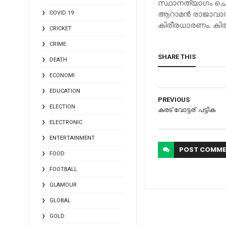
സ്ഥാനത്യാഗം ചെയ
ആറാമന്‍ രാജാവായ
COVID 19
കിരീരധാരണം. കിര
CRICKET
CRIME
SHARE THIS
DEATH
ECONOMI
EDUCATION
PREVIOUS
ELECTION
കരട് വോട്ടര് ‍ പട്ടിക
ELECTRONIC
ENTERTAINMENT
POST
COMME
FOOD
FOOTBALL
GLAMOUR
GLOBAL
GOLD