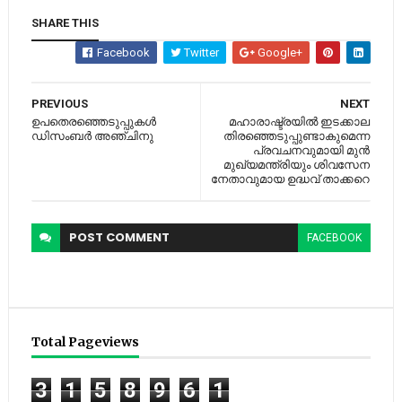
SHARE THIS
Facebook
Twitter
Google+
PREVIOUS
NEXT
ഉപതെരഞ്ഞെടുപ്പുകള്‍
മഹാരാഷ്ട്രയില്‍ ഇടക്കാല
ഡിസംബര്‍ അഞ്ചിനു
തിരഞ്ഞെടുപ്പുണ്ടാകുമെന്ന
പ്രവചനവുമായി മുന്‍
മുഖ്യമന്ത്രിയും ശിവസേന
നേതാവുമായ ഉദ്ധവ് താക്കറെ
POST
COMMENT
FACEBOOK
Total Pageviews
3
1
5
8
9
6
1