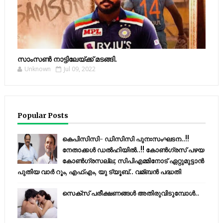
സാംസണ്‍ നാട്ടിലേയ്‌ക്ക് മടങ്ങി.
Unknown
Jul 09, 2022
Popular Posts
കെപിസിസി- ഡിസിസി പുനഃസംഘടന..!!
നേതാക്കൾ ഡൽഹിയിൽ..!! കോണ്‍ഗ്രസ് പഴയ
കോണ്‍ഗ്രസല്ല; സിപിഎമ്മിനോട് ഏറ്റുമുട്ടാന്‍
പുതിയ വാര്‍ റൂം, എഫ്‌എം, യു ട്യൂബ്.. വമ്ബന്‍ പദ്ധതി
സെക്സ് പരീക്ഷണങ്ങൾ അതിരുവിടുമ്പോൾ..