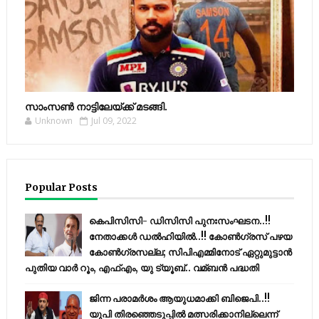
സാംസണ്‍ നാട്ടിലേയ്‌ക്ക് മടങ്ങി.
Unknown
Jul 09, 2022
Popular Posts
കെപിസിസി- ഡിസിസി പുനഃസംഘടന..!!
നേതാക്കൾ ഡൽഹിയിൽ..!! കോണ്‍ഗ്രസ് പഴയ
കോണ്‍ഗ്രസല്ല; സിപിഎമ്മിനോട് ഏറ്റുമുട്ടാന്‍
പുതിയ വാര്‍ റൂം, എഫ്‌എം, യു ട്യൂബ്.. വമ്ബന്‍ പദ്ധതി
ജിന്ന പരാമര്‍ശം ആയുധമാക്കി ബിജെപി..!!
യുപി തിരഞ്ഞെടുപ്പില്‍ മത്സരിക്കാനില്ലെന്ന്