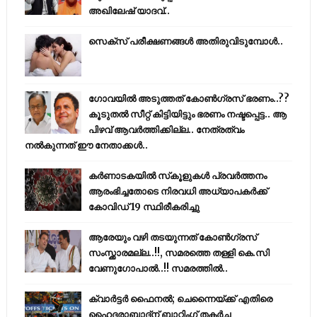
അഖിലേഷ് യാദവ്..
സെക്സ് പരീക്ഷണങ്ങൾ അതിരുവിടുമ്പോൾ..
ഗോവയിൽ അടുത്തത് കോൺഗ്രസ് ഭരണം..??
കൂടുതൽ സീറ്റ് കിട്ടിയിട്ടും ഭരണം നഷ്ടപ്പെട്ട.. ആ
പിഴവ് ആവർത്തിക്കില്ല.. നേത്രത്വം
നൽകുന്നത് ഈ നേതാക്കൾ..
കര്‍ണാടകയില്‍ സ്‌കൂളുകള്‍ പ്രവര്‍ത്തനം
ആരംഭിച്ചതോടെ നിരവധി അധ്യാപകര്‍ക്ക്
കോവിഡ് 19 സ്ഥിരീകരിച്ചു
ആരേയും വഴി തടയുന്നത് കോണ്‍ഗ്രസ്
സംസ്ക്കാരമല്ല..!!, സമരത്തെ തള്ളി കെ.സി
വേണുഗോപാൽ..!! സമരത്തിൽ..
ക്വാർട്ടർ ഫൈനൽ; ചെന്നൈയ്ക്ക് എതിരെ
ഹൈദരാബാദ്ന് ബാറ്റിംഗ് തകർച്ച