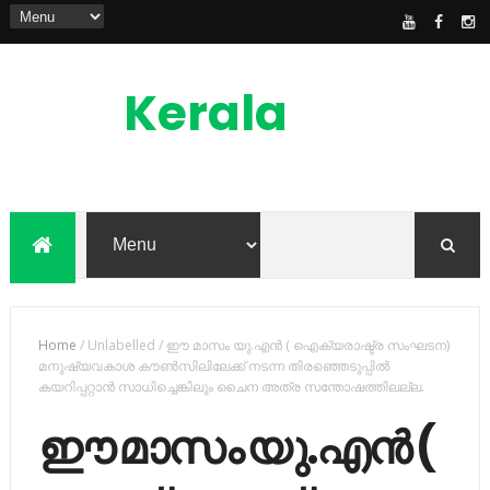
Kerala
News
Feed
kerala news feed is the one of the best
malayalam online news portal in
malaylam
Home
/
Unlabelled
/
ഈ മാസം യു.എന്‍ ( ഐക്യരാഷ്ട്ര സംഘടന)
മനുഷ്യവകാശ കൗണ്‍സിലിലേക്ക് നടന്ന തിരഞ്ഞെടുപ്പില്‍
കയറിപ്പറ്റാന്‍ സാധിച്ചെങ്കിലും ചൈന അത്ര സന്തോഷത്തിലല്ല.
ഈ മാസം യു.എന്‍ (