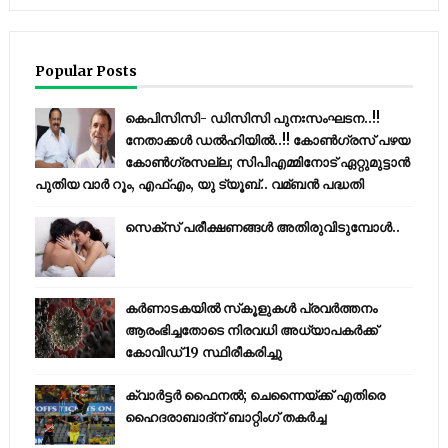
Popular Posts
കെപിസിസി- ഡിസിസി പുനഃസംഘടന..!!
നേതാക്കൾ ഡൽഹിയിൽ..!! കോണ്‍ഗ്രസ് പഴയ
കോണ്‍ഗ്രസല്ല; സിപിഎമ്മിനോട് ഏറ്റുമുട്ടാന്‍
പുതിയ വാര്‍ റൂം, എഫ്‌എം, യു ട്യൂബ്.. വമ്ബന്‍ പദ്ധതി
സെക്സ് പരീക്ഷണങ്ങൾ അതിരുവിടുമ്പോൾ..
കര്‍ണാടകയില്‍ സ്‌കൂളുകള്‍ പ്രവര്‍ത്തനം
ആരംഭിച്ചതോടെ നിരവധി അധ്യാപകര്‍ക്ക്
കോവിഡ് 19 സ്ഥിരീകരിച്ചു
ക്വാർട്ടർ ഫൈനൽ; ചെന്നൈയ്ക്ക് എതിരെ
ഹൈദരാബാദ്ന് ബാറ്റിംഗ് തകർച്ച