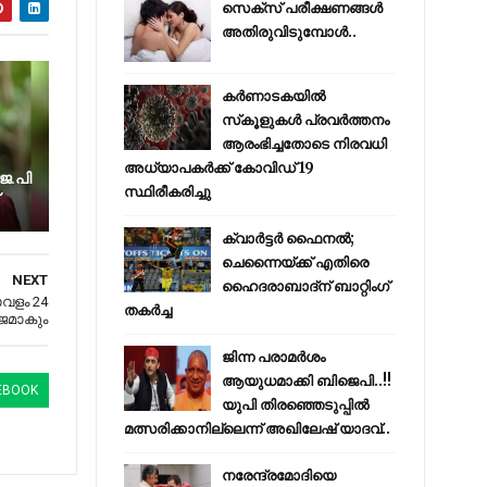
സെക്സ് പരീക്ഷണങ്ങൾ
അതിരുവിടുമ്പോൾ..
കര്‍ണാടകയില്‍
സ്‌കൂളുകള്‍ പ്രവര്‍ത്തനം
ആരംഭിച്ചതോടെ നിരവധി
അധ്യാപകര്‍ക്ക് കോവിഡ് 19
െ.പി
സ്ഥിരീകരിച്ചു
ക്വാർട്ടർ ഫൈനൽ;
ചെന്നൈയ്ക്ക് എതിരെ
NEXT
ഹൈദരാബാദ്ന് ബാറ്റിംഗ്
താവളം 24
തകർച്ച
്ജമാകും
ജിന്ന പരാമര്‍ശം
ആയുധമാക്കി ബിജെപി..!!
EBOOK
യുപി തിരഞ്ഞെടുപ്പില്‍
മത്സരിക്കാനില്ലെന്ന് അഖിലേഷ് യാദവ്..
നരേന്ദ്രമോദിയെ