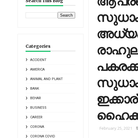
ആ പ്രഖ
Search This Blog
സുധാക
അധ്യക്
രാഹുല
Categories
പകരക്
ACCIDENT
AMERICA
സുധാകര
ANIMAL AND PLANT
BANK
ഇക്കാര
BEHAR
BUSINESS
ഹൈക്കമ
CAREER
CORONA
February 25, 2021
CORONA COVID