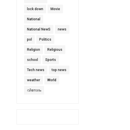
lock down
Movie
National
National NewS
news
pol
Politics
Religion
Religious
school
Sports
Tech news
top news
weather
World
വിനോദം