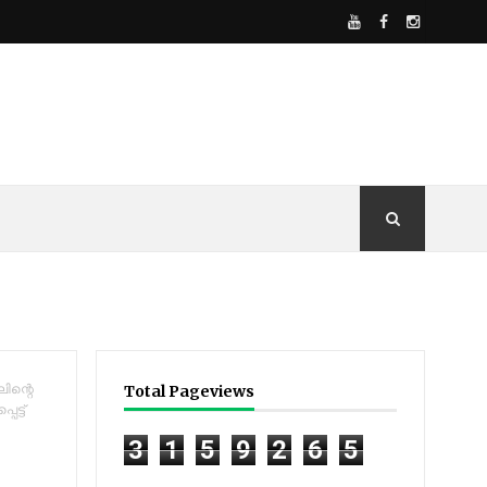
ിന്റെ
Total Pageviews
ട്ട്
3
1
5
9
2
6
5