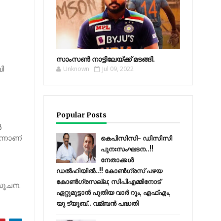
സാംസണ്‍ നാട്ടിലേയ്‌ക്ക് മടങ്ങി.
ി
Unknown
Jul 09, 2022
Popular Posts
‍
ന്നാണ്
കെപിസിസി- ഡിസിസി
പുനഃസംഘടന..!!
നേതാക്കൾ
ഡൽഹിയിൽ..!! കോണ്‍ഗ്രസ് പഴയ
കോണ്‍ഗ്രസല്ല; സിപിഎമ്മിനോട്
 സൂചന.
ഏറ്റുമുട്ടാന്‍ പുതിയ വാര്‍ റൂം, എഫ്‌എം,
യു ട്യൂബ്.. വമ്ബന്‍ പദ്ധതി