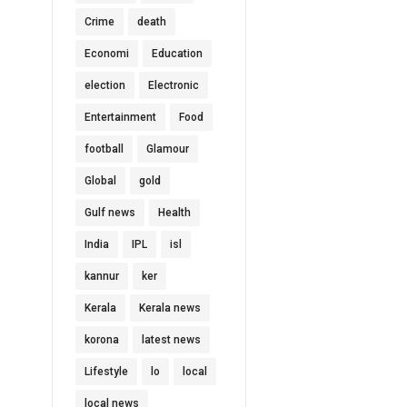
Crime
death
Economi
Education
election
Electronic
Entertainment
Food
football
Glamour
Global
gold
Gulf news
Health
India
IPL
isl
kannur
ker
Kerala
Kerala news
korona
latest news
Lifestyle
lo
local
local news