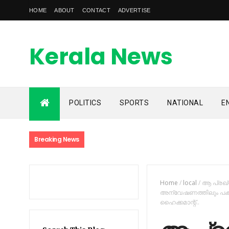
HOME
ABOUT
CONTACT
ADVERTISE
Kerala News
Feed
POLITICS
SPORTS
NATIONAL
E
kerala news feed is the one of the best malayalam online
news portal in malaylam
Breaking News
Home
/
local
/
ആ പ്രഖ്യ
അന്വേഷണത്തിലും പകരക്
ഹൈക്കമാന്റ്..