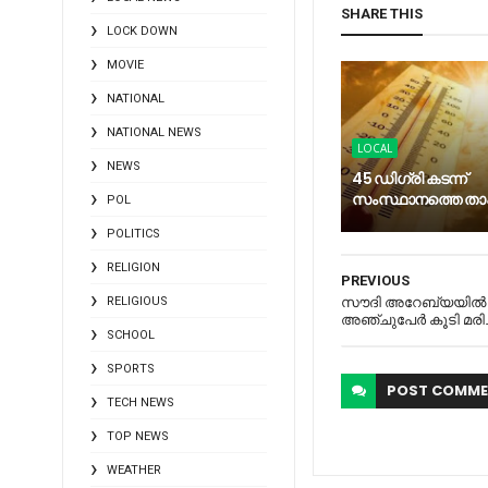
SHARE THIS
LOCK DOWN
MOVIE
NATIONAL
NATIONAL NEWS
LOCAL
NEWS
45 ഡിഗ്രി കടന്ന്
സംസ്ഥാനത്തെ ത
POL
POLITICS
RELIGION
PREVIOUS
RELIGIOUS
സൗദി അറേബ്യയില്‍ ക
അഞ്ചുപേര്‍ കൂടി മരിച
SCHOOL
SPORTS
POST
COMME
TECH NEWS
TOP NEWS
WEATHER