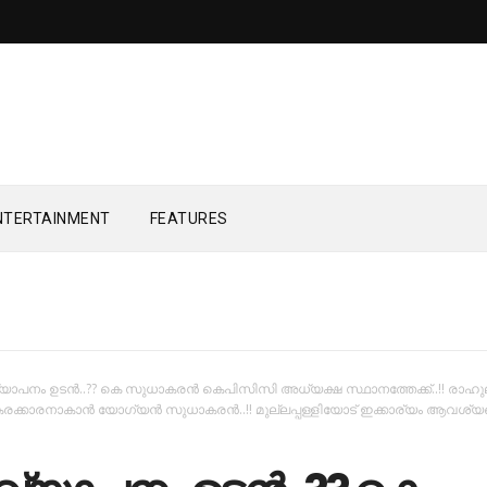
NTERTAINMENT
FEATURES
ാപനം ഉടന്‍..?? കെ സുധാകരന്‍ കെപിസിസി അധ്യക്ഷ സ്ഥാനത്തേക്ക്..!! രാഹുല
കാരനാകാന്‍ യോഗ്യന്‍ സുധാകരൻ..!! മുല്ലപ്പള്ളിയോട്‌ ഇക്കാര്യം ആവശ്യപ്പെ