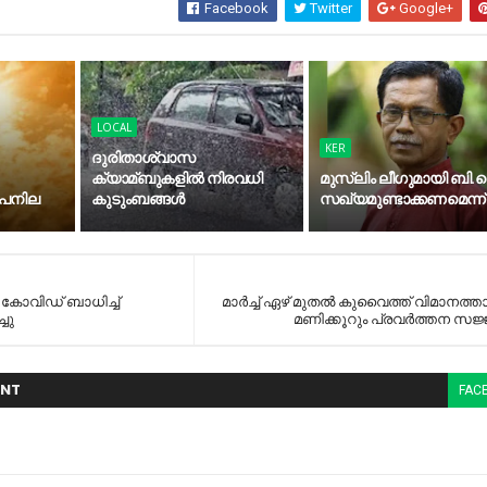
Facebook
Twitter
Google+
LOCAL
KER
ദുരിതാശ്വാസ
ക്യാമ്ബുകളിൽ നിരവധി
മുസ്‍ലിം ലീഗുമായി ബി.ജ
ാപനില
കുടുംബങ്ങൾ
സഖ്യമുണ്ടാക്കണമെന്ന്
ോവിഡ് ബാധിച്ച്‌
മാര്‍ച്ച്‌ ഏഴ് മുതല്‍ കുവൈത്ത് വിമാനത്
്ചു
മണിക്കൂറും പ്രവര്‍ത്തന സജ
NT
FAC