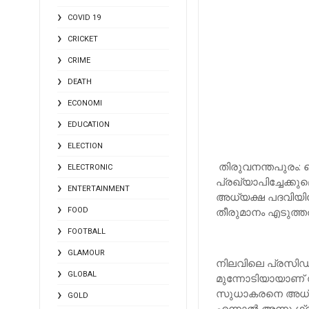
COVID 19
CRICKET
CRIME
DEATH
ECONOMI
EDUCATION
ELECTION
തിരുവനന്തപുരം:
ELECTRONIC
പ്രഖ്യാപിച്ചേക്ക
ENTERTAINMENT
അധ്യക്ഷ പദവിയിലേ
തീരുമാനം എടുത്
FOOD
FOOTBALL
GLAMOUR
നിലവിലെ പ്രസിഡന്റ്
GLOBAL
മുന്നോടിയായാണ് 
സുധാകരനെ അധ്യക്ഷ
GOLD
എന്നാല്‍ അന്നു ഗ