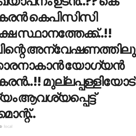
്യാപനം ഉടന്‍..?? കെ
രന്‍ കെപിസിസി
ഷ സ്ഥാനത്തേക്ക്..!!
ിന്റെ അന്വേഷണത്തിലു
കാരനാകാന്‍ യോഗ്യന്‍
ൻ..!! മുല്ലപ്പള്ളിയോട്‌
്യം ആവശ്യപ്പെട്ട്
ാന്റ്..
local