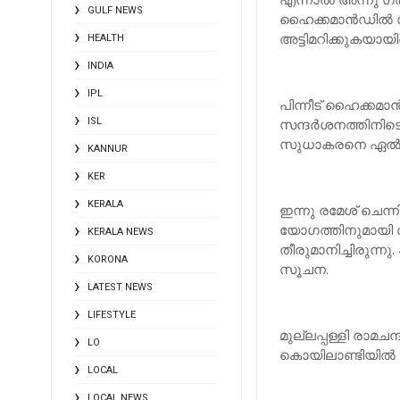
GULF NEWS
ഹൈക്കമാന്‍ഡില്‍ 
അട്ടിമറിക്കുകയായിര
HEALTH
INDIA
IPL
പിന്നീട് ഹൈക്കമാ
ISL
സന്ദര്‍ശനത്തിനിട
സുധാകരനെ ഏല്‍പ്പ
KANNUR
KER
KERALA
ഇന്നു രമേശ് ചെന്
യോഗത്തിനുമായി ത
KERALA NEWS
തീരുമാനിച്ചിരുന്
KORONA
സൂചന.
LATEST NEWS
LIFESTYLE
മുല്ലപ്പള്ളി രാമചന
LO
കൊയിലാണ്ടിയില്‍ 
LOCAL
LOCAL NEWS