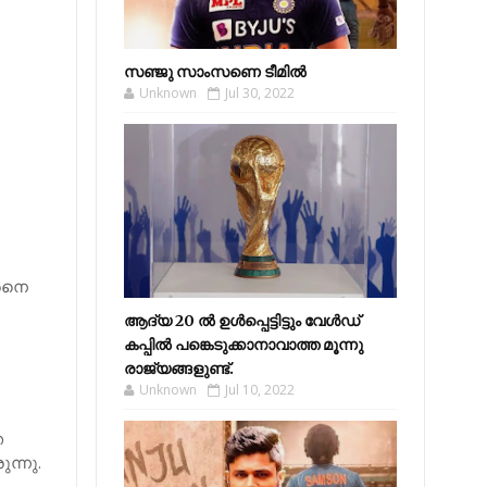
സഞ്ജു സാംസണെ ടീമില്‍
Unknown
Jul 30, 2022
കരനെ
ആദ്യ 20 ല്‍ ഉള്‍പ്പെട്ടിട്ടും വേള്‍ഡ്
കപ്പില്‍ പങ്കെടുക്കാനാവാത്ത മൂന്നു
രാജ്യങ്ങളുണ്ട്.
Unknown
Jul 10, 2022
ു
െ
ന്നു.