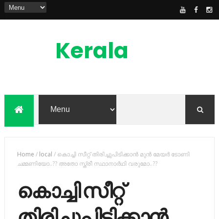
Kerala
News
Feed
kerala news feed is the one of the best
malayalam online news portal in
malaylam
Home
/
local
/
കൊച്ചി സീറ്റ് തിരിച്ചുപിടിക്കാൻ മുൻ മേയർ ടോണി
ചമ്മണിയോ..?? അതോ സ്ത്രീ സ്ഥാനാർഥി വരുമോ..??
കൊച്ചി സീറ്റ്
തിരിച്ചുപിടിക്കാൻ