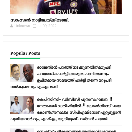
സാംസണ്‍ നാട്ടിലേയ്‌ക്ക് മടങ്ങി.
Unknown
Jul 09, 2022
Popular Posts
രാജേന്ദ്രന്‍ പറഞ്ഞ് നടക്കുന്നതിന് മറുപടി
പറയലല്ല പാര്‍ട്ടിക്കാരുടെ പണിയെന്നും
ഉചിതമായ സമയത്ത് പാര്‍ട്ടി തന്നെ മറുപടി
നല്‍കുമെന്നും എംഎം മണി
കെപിസിസി- ഡിസിസി പുനഃസംഘടന..!!
നേതാക്കൾ ഡൽഹിയിൽ..!! കോണ്‍ഗ്രസ് പഴയ
കോണ്‍ഗ്രസല്ല; സിപിഎമ്മിനോട് ഏറ്റുമുട്ടാന്‍
പുതിയ വാര്‍ റൂം, എഫ്‌എം, യു ട്യൂബ്.. വമ്ബന്‍ പദ്ധതി
സെക്സ് പരീക്ഷണങ്ങൾ അതിരുവിടുമ്പോൾ..