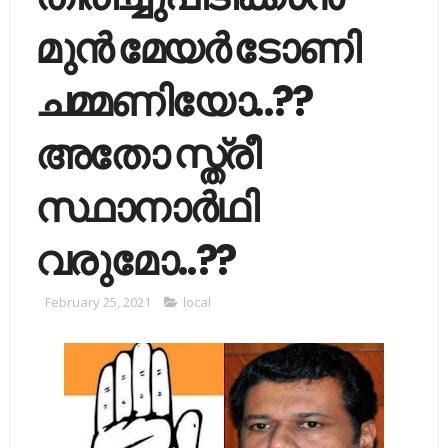
മുൻ മേയർ ടോണി
ചമ്മണിയോ..??
അതോ സ്ത്രീ
സ്ഥാനാർഥി
വരുമോ..??
February 25, 2021
local