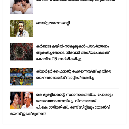
വെങ്കിട്ടരാമനെ മാറ്റി
കര്‍ണാടകയില്‍ സ്‌കൂളുകള്‍ പ്രവര്‍ത്തനം
ആരംഭിച്ചതോടെ നിരവധി അധ്യാപകര്‍ക്ക്
കോവിഡ് 19 സ്ഥിരീകരിച്ചു
ക്വാർട്ടർ ഫൈനൽ; ചെന്നൈയ്ക്ക് എതിരെ
ഹൈദരാബാദ്ന് ബാറ്റിംഗ് തകർച്ച
കെ മുരളീധരന്റെ സ്ഥാനാർഥിത്വം: പോരാട്ടം
ജയരാജനാണെങ്കിലും വിനയായത്
പി.കെ.ശ്രീമതിക്ക്.. രണ്ട് സീറ്റിലും തോൽവി
ഭയന്ന്‌ ഇടത് മുന്നണി