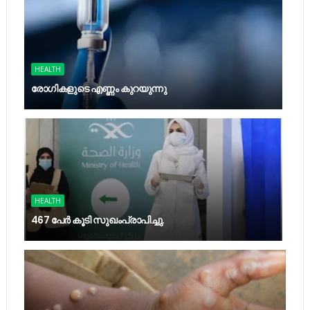
HEALTH
രോഗികളുടെ എണ്ണം കുറയുന്നു
HEALTH
467 പേര്‍ കൂടി സുഖംപ്രാപിച്ചു.