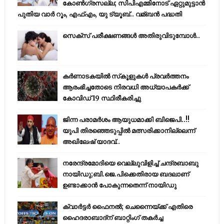
കോണ്‍ഗ്രസല്ല; സിപിഎമ്മിനോട് ഏറ്റുമുട്ടാന്‍
പുതിയ വാര്‍ റൂം, എഫ്‌എം, യു ട്യൂബ്.. വമ്ബന്‍ പദ്ധതി
സെക്സ് പരീക്ഷണങ്ങൾ അതിരുവിടുമ്പോൾ..
കര്‍ണാടകയില്‍ സ്‌കൂളുകള്‍ പ്രവര്‍ത്തനം
ആരംഭിച്ചതോടെ നിരവധി അധ്യാപകര്‍ക്ക്
കോവിഡ് 19 സ്ഥിരീകരിച്ചു
ജിന്ന പരാമര്‍ശം ആയുധമാക്കി ബിജെപി..!!
യുപി തിരഞ്ഞെടുപ്പില്‍ മത്സരിക്കാനില്ലെന്ന്
അഖിലേഷ് യാദവ്..
നരേന്ദ്രമോദിയെ വെല്ലുവിളിച്ച് ചന്ദ്രബാബു
നായിഡു;ബി.ജെ.പിക്കെതിരായ ബദലാണ്
ഉണ്ടാക്കാന്‍ പോകുന്നതെന്ന് നായിഡു
ക്വാർട്ടർ ഫൈനൽ; ചെന്നൈയ്ക്ക് എതിരെ
ഹൈദരാബാദ്ന് ബാറ്റിംഗ് തകർച്ച