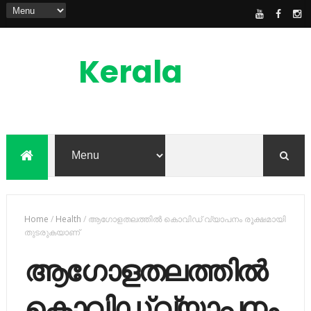
Kerala
News
Feed
kerala news feed is the one of the best
malayalam online news portal in
malaylam
Home
/
Health
/
ആഗോളതലത്തില്‍ കൊവിഡ് വ്യാപനം രൂക്ഷമായി
തുടരുകയാണ്
ആഗോളതലത്തില്‍
കൊവിഡ് വ്യാപനം