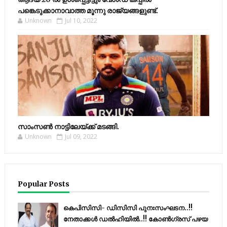
പങ്കെടുക്കാനാവാത്ത മൂന്നു രാജ്യങ്ങളുണ്ട്.
Unknown
Jul 10, 2022
സാംസണ്‍ നാട്ടിലേയ്‌ക്ക് മടങ്ങി.
Unknown
Jul 09, 2022
Popular Posts
കെപിസിസി- ഡിസിസി പുനഃസംഘടന..!!
നേതാക്കൾ ഡൽഹിയിൽ..!! കോണ്‍ഗ്രസ് പഴയ