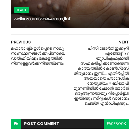
HEALTH
പ​രി​ശോ​ധ​നാ​ഫ​ലം നെ​ഗ​റ്റീ​വ്
PREVIOUS
NEXT
മഹാരാഷ്ട്ര ഉള്‍പ്പെടെ നാലു
പിസി ജോര്‍ജ് ഇക്കുറി
സംസ്ഥാനങ്ങള്‍ക്ക് പിന്നാലെ
എങ്ങോട്ട്..??
ഡല്‍ഹിയിലും കേരളത്തില്‍
യുഡിഎഫുമായി
നിന്നുള്ളവര്‍ക്ക് നിയന്ത്രണം
സഹകരിപ്പിക്കണോയെന്ന
കാര്യത്തില്‍ കോണ്‍ഗ്രസ്
തീരുമാനം ഇന്ന്..!! എതിര്‍പ്പില്‍
അയയാതെ പ്രാദേശിക
നേതൃത്വം..!! ബിജെപി
മുന്നണിയില്‍ ചേരാന്‍ ജോര്‍ജ്
ഒരുങ്ങുന്നതായും റിപ്പോര്‍ട്ട്..!!
ഇത്രയും സീറ്റുകൾ വാഗ്ദാനം
ചെയ്ത് എന്‍ഡിഎയും..
POST
COMMENT
FACEBOOK