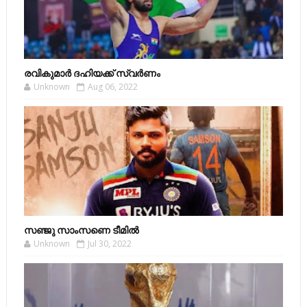
രവികുമാര്‍ ദഹിയക്ക് സ്വര്‍ണം
Unknown
Aug 06, 2022
സഞ്ജു സാംസണെ ടീമില്‍
Unknown
Jul 30, 2022