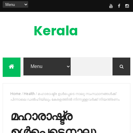
Kerala
News
Feed
kerala news feed is the one of the best
malayalam online news portal in
malaylam
Home
/
Health
/
മഹാരാഷ്ട്ര ഉള്‍പ്പെടെ നാലു സംസ്ഥാനങ്ങള്‍ക്ക്
പിന്നാലെ ഡല്‍ഹിയിലും കേരളത്തില്‍ നിന്നുള്ളവര്‍ക്ക് നിയന്ത്രണം
മഹാരാഷ്ട്ര
ഉള്‍പ്പെടെ നാലു