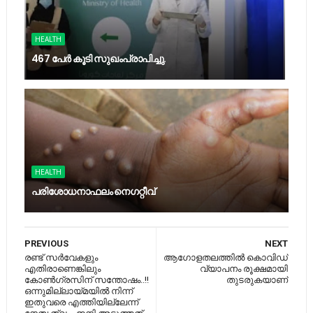
HEALTH
467 പേര്‍ കൂടി സുഖംപ്രാപിച്ചു.
HEALTH
പ​രി​ശോ​ധ​നാ​ഫ​ലം നെ​ഗ​റ്റീ​വ്
PREVIOUS
NEXT
രണ്ട് സര്‍വേകളും
ആഗോളതലത്തില്‍ കൊവിഡ്
എതിരാണെങ്കിലും
വ്യാപനം രൂക്ഷമായി
കോണ്‍ഗ്രസിന് സന്തോഷം..!!
തുടരുകയാണ്
ഒന്നുമില്ലായ്‌മയില്‍ നിന്ന്
ഇതുവരെ എത്തിയില്ലേന്ന്