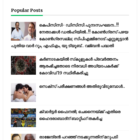
Popular Posts
കെപിസിസി- ഡിസിസി പുനഃസംഘടന..!!
നേതാക്കൾ ഡൽഹിയിൽ..!! കോണ്‍ഗ്രസ് പഴയ
കോണ്‍ഗ്രസല്ല; സിപിഎമ്മിനോട് ഏറ്റുമുട്ടാന്‍
പുതിയ വാര്‍ റൂം, എഫ്‌എം, യു ട്യൂബ്.. വമ്ബന്‍ പദ്ധതി
കര്‍ണാടകയില്‍ സ്‌കൂളുകള്‍ പ്രവര്‍ത്തനം
ആരംഭിച്ചതോടെ നിരവധി അധ്യാപകര്‍ക്ക്
കോവിഡ് 19 സ്ഥിരീകരിച്ചു
സെക്സ് പരീക്ഷണങ്ങൾ അതിരുവിടുമ്പോൾ..
ക്വാർട്ടർ ഫൈനൽ; ചെന്നൈയ്ക്ക് എതിരെ
ഹൈദരാബാദ്ന് ബാറ്റിംഗ് തകർച്ച
രാജേന്ദ്രന്‍ പറഞ്ഞ് നടക്കുന്നതിന് മറുപടി