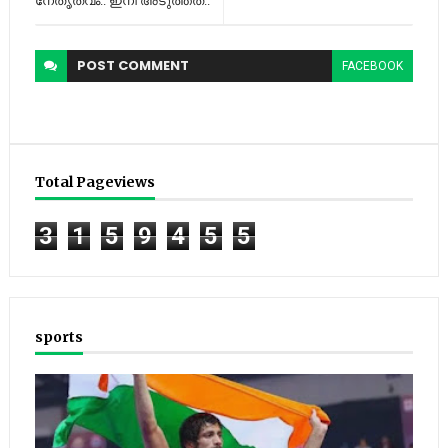
നേതൃത്വം.. ഇനി അടുത്തത്..
POST
COMMENT
FACEBOOK
Total Pageviews
3
1
5
9
4
5
5
sports