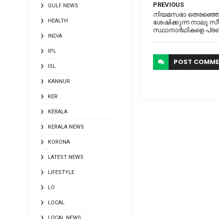
PREVIOUS
GULF NEWS
നിയമസഭാ തെരഞ്ഞെടുപ്
HEALTH
ശേഷിക്കുന്ന നാലു സീ
സ്ഥാനാര്‍ഥികളെ പ്രഖ
INDIA
IPL
POST
COMME
ISL
KANNUR
KER
KERALA
KERALA NEWS
KORONA
LATEST NEWS
LIFESTYLE
LO
LOCAL
LOCAL NEWS