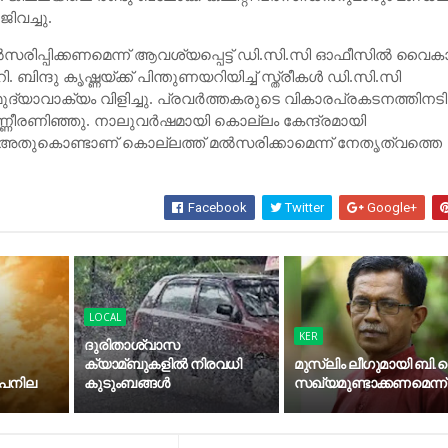
ി​വ​ച്ചു.
ല്‍സരിപ്പിക്കണമെന്ന് ആവശ്യപ്പെട്ട് ഡി.സി.സി ഓഫീസില്‍ വൈക
 ബിന്ദു കൃഷ്ണയ്ക്ക് പിന്തുണയറിയിച്ച്‌ സ്ത്രീകള്‍ ഡി.സി.സി
്യാവാക്യം വിളിച്ചു. പ്രവര്‍ത്തകരുടെ വികാരപ്രകടനത്തിനടിയ
കണ്ണീരണിഞ്ഞു. നാലുവര്‍ഷമായി കൊല്ലം കേന്ദ്രമായി
്നു. അതുകൊണ്ടാണ് കൊല്ലത്ത് മല്‍സരിക്കാമെന്ന് നേതൃത്വത്തെ
Facebook
Twitter
Google+
LOCAL
KER
ദുരിതാശ്വാസ
ക്യാമ്ബുകളിൽ നിരവധി
മുസ്‍ലിം ലീഗുമായി ബി.ജ
ാപനില
കുടുംബങ്ങൾ
സഖ്യമുണ്ടാക്കണമെന്ന്