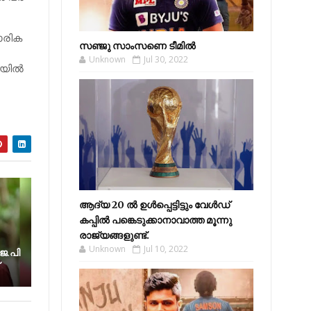
ാരിക
സഞ്ജു സാംസണെ ടീമില്‍
Unknown
Jul 30, 2022
ില്‍​
ആദ്യ 20 ല്‍ ഉള്‍പ്പെട്ടിട്ടും വേള്‍ഡ്
കപ്പില്‍ പങ്കെടുക്കാനാവാത്ത മൂന്നു
രാജ്യങ്ങളുണ്ട്.
Unknown
Jul 10, 2022
െ.പി