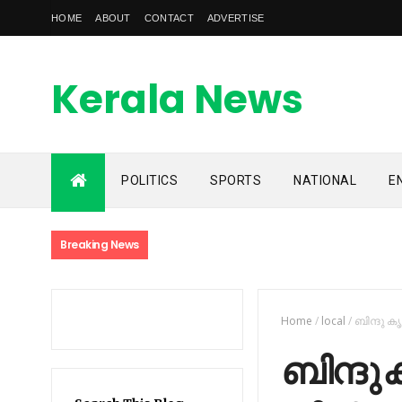
HOME
ABOUT
CONTACT
ADVERTISE
Kerala News
Feed
POLITICS
SPORTS
NATIONAL
E
kerala news feed is the one of the best malayalam online
news portal in malaylam
Breaking News
Home
/
local
/
ബി​ന്ദു കൃ​
ബി​ന്ദു ക