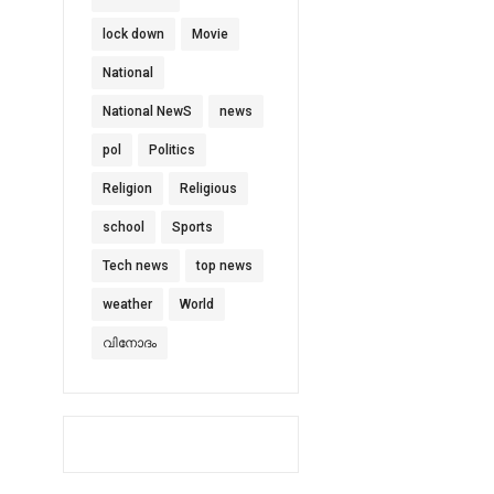
lock down
Movie
National
National NewS
news
pol
Politics
Religion
Religious
school
Sports
Tech news
top news
weather
World
വിനോദം