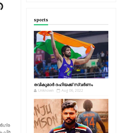
െ
sports
രവികുമാര്‍ ദഹിയക്ക് സ്വര്‍ണം
Unknown
Aug 06, 2022
‍​ഗ്ര​
ം പ്ര​