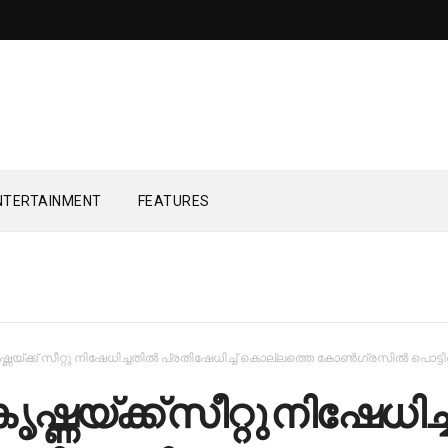
NTERTAINMENT
FEATURES
ഷ്ണ​യ്ക്ക് സീ​റ്റു നി​ഷേ​ധി​ച്ച​തി​ല്‍ പ്ര​തി​ഷേ​ധി​ച്ച്‌ കൊല്ല​ത്തെ കോ​ണ്‍​ഗ്ര​സി​ല്‍ പൊ​ട്ടി
ൃ​ഷ്ണ​യ്ക്ക് സീ​റ്റു നി​ഷേ​ധി​ച്ച