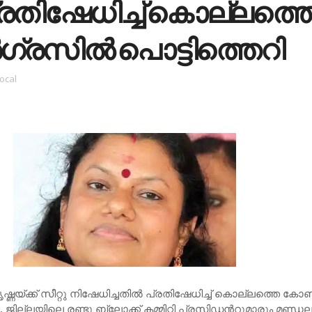
്ര​തി​ഷേ​ധി​ച്ച്‌ കൊല്ല​ത്ത
്ര​സി​ല്‍ പൊ​ട്ടി​ത്തെ​റി
local
്ണ​യ്ക്ക് സീ​റ്റു നി​ഷേ​ധി​ച്ച​തി​ല്‍ പ്ര​തി​ഷേ​ധി​ച്ച്‌ കൊല്ല​ത്തെ കോ​ണ്
. ജി​ല്ല​യി​ലെ ര​ണ്ടു ബ്ലോ​ക്ക് ക​മ്മി​റ്റി പ്ര​സി​ഡ​​ന്‍റുമാ​രും മ​ണ്ഡ​ല