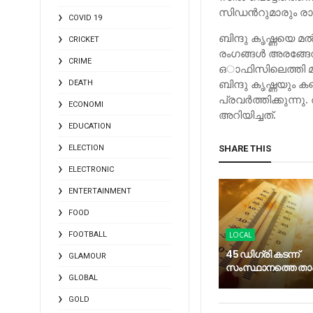
സി​ഡ​ന്‍റു​മാ​രും രാ​ജ
COVID 19
ബിന്ദു കൃഷ്ണയെ മ
CRICKET
രംഗങ്ങള്‍ അരങ്ങേറി.
CRIME
ഒാഫിസിലെത്തി മുദ
ബിന്ദു കൃഷ്ണയും 
DEATH
പ്രവര്‍ത്തിക്കുന
ECONOMI
അറിയിച്ചത്​.
EDUCATION
ELECTION
SHARE THIS
ELECTRONIC
ENTERTAINMENT
FOOD
FOOTBALL
LOCAL
45 ഡിഗ്രി കടന്ന്
GLAMOUR
സംസ്ഥാനത്തെ ത
GLOBAL
GOLD