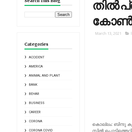
തി​ല്‍ പ
Search This Blog
കോ​ണ്‍​ഗ
March 13, 2021
Categories
ACCIDENT
AMERICA
ANIMAL AND PLANT
BANK
BEHAR
BUSINESS
CAREER
CORONA
കൊ​ല്ലം: ബി​ന്ദു കൃ​ഷ
സി​ല്‍ പൊ​ട്ടി​ത്തെ​റി
CORONA COVID