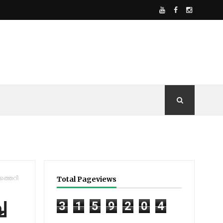
​ത്തെ​റി
Total Pageviews
​
3
1
5
9
2
0
4