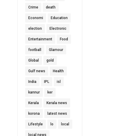
Crime
death
Economi
Education
election
Electronic
Entertainment
Food
football
Glamour
Global
gold
Gulf news
Health
India
IPL
isl
kannur
ker
Kerala
Kerala news
korona
latest news
Lifestyle
lo
local
local news