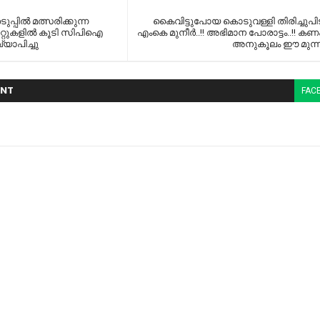
പില്‍ മത്സരിക്കുന്ന
കൈവിട്ടുപോയ കൊടുവള്ളി തിരിച്ചുപി
റ്റുകളില്‍ കൂടി സിപിഐ
എംകെ മുനീർ..!! അഭിമാന പോരാട്ടം..!! ക
്യാപിച്ചു
അനുകൂലം ഈ മുന്നണ
NT
FAC