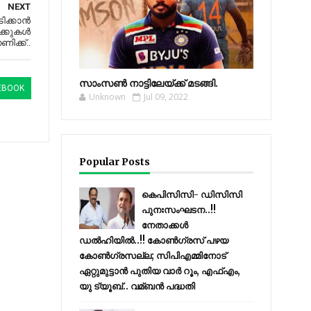
NEXT
ടിക്കാൻ
ണക്കുകൾ
ിക്ക്..
സാംസണ്‍ നാട്ടിലേയ്‌ക്ക് മടങ്ങി.
EBOOK
Unknown
Jul 09, 2022
Popular Posts
കെപിസിസി- ഡിസിസി
പുനഃസംഘടന..!!
നേതാക്കൾ
ഡൽഹിയിൽ..!! കോണ്‍ഗ്രസ് പഴയ
കോണ്‍ഗ്രസല്ല; സിപിഎമ്മിനോട്
ഏറ്റുമുട്ടാന്‍ പുതിയ വാര്‍ റൂം, എഫ്‌എം,
യു ട്യൂബ്.. വമ്ബന്‍ പദ്ധതി