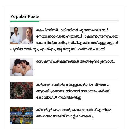
Popular Posts
കെപിസിസി- ഡിസിസി പുനഃസംഘടന..!!
നേതാക്കൾ ഡൽഹിയിൽ..!! കോണ്‍ഗ്രസ് പഴയ
കോണ്‍ഗ്രസല്ല; സിപിഎമ്മിനോട് ഏറ്റുമുട്ടാന്‍
പുതിയ വാര്‍ റൂം, എഫ്‌എം, യു ട്യൂബ്.. വമ്ബന്‍ പദ്ധതി
സെക്സ് പരീക്ഷണങ്ങൾ അതിരുവിടുമ്പോൾ..
കര്‍ണാടകയില്‍ സ്‌കൂളുകള്‍ പ്രവര്‍ത്തനം
ആരംഭിച്ചതോടെ നിരവധി അധ്യാപകര്‍ക്ക്
കോവിഡ് 19 സ്ഥിരീകരിച്ചു
ക്വാർട്ടർ ഫൈനൽ; ചെന്നൈയ്ക്ക് എതിരെ
ഹൈദരാബാദ്ന് ബാറ്റിംഗ് തകർച്ച