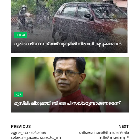
LOCAL
ദുരിതാശ്വാസ ക്യാമ്ബുകളിൽ നിരവധി കുടുംബങ്ങൾ
KER
മുസ്‍ലിം ലീഗുമായി ബി.ജെ.പി സഖ്യമുണ്ടാക്കണമെന്ന്
PREVIOUS
NEXT
എന്തും ചെയ്യാന്‍
ബി​ജെ​പി മ​ന്ത്രി കോ​ണ്‍​ഗ്ര​
ശ്രമിക്കുകയും ചെയ്യുന്ന
സി​ല്‍ ചേ​ര്‍​ന്നു‌..!!