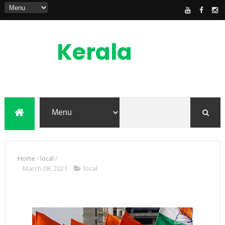
Kerala
News
Feed
kerala news feed is the one of the best
malayalam online news portal in
malaylam
Home
/
local
/
March 08, 2021
local