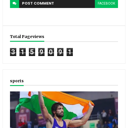
POST
COMMENT
FACEBOOK
Total Pageviews
3
1
5
9
0
9
1
sports