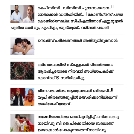
കെപിസിസി- ഡിസിസി പുനഃസംഘടന..!!
നേതാക്കൾ ഡൽഹിയിൽ..!! കോണ്‍ഗ്രസ് പഴയ
കോണ്‍ഗ്രസല്ല; സിപിഎമ്മിനോട് ഏറ്റുമുട്ടാന്‍
പുതിയ വാര്‍ റൂം, എഫ്‌എം, യു ട്യൂബ്.. വമ്ബന്‍ പദ്ധതി
സെക്സ് പരീക്ഷണങ്ങൾ അതിരുവിടുമ്പോൾ..
കര്‍ണാടകയില്‍ സ്‌കൂളുകള്‍ പ്രവര്‍ത്തനം
ആരംഭിച്ചതോടെ നിരവധി അധ്യാപകര്‍ക്ക്
കോവിഡ് 19 സ്ഥിരീകരിച്ചു
ജിന്ന പരാമര്‍ശം ആയുധമാക്കി ബിജെപി..!!
യുപി തിരഞ്ഞെടുപ്പില്‍ മത്സരിക്കാനില്ലെന്ന്
അഖിലേഷ് യാദവ്..
നരേന്ദ്രമോദിയെ വെല്ലുവിളിച്ച് ചന്ദ്രബാബു
നായിഡു;ബി.ജെ.പിക്കെതിരായ ബദലാണ്
ഉണ്ടാക്കാന്‍ പോകുന്നതെന്ന് നായിഡു