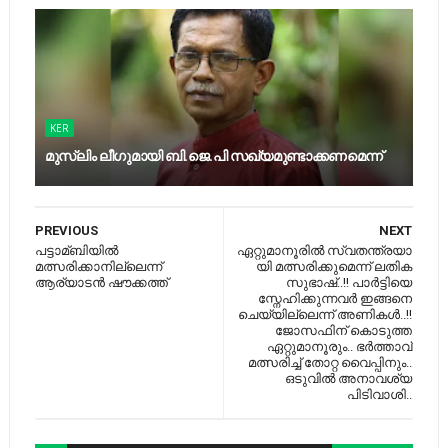
KER
മുസ്‍ലിം ലീഗുമായി ബി.ജെ.പി സഖ്യമുണ്ടാക്കണമെന്ന്
PREVIOUS
NEXT
പട്ടാമ്ബിയില്‍
ഏ​റ്റു​മാ​നൂ​രി​ല്‍ സ്വ​ത​ന്ത്ര​യാ​
മത്സരിക്കാനില്ലെന്ന്
യി മ​ത്സ​രി​ക്കു​മെ​ന്ന് ല​തി​ക
ആര്യാടന്‍ ഷൗക്കത്ത്
സു​ഭാ​ഷ്..!! പാർട്ടിയെ
സ്നേഹിക്കുന്നവർ ഇങ്ങനെ
ചെയ്യില്ലെന്ന് അണികൾ..!!
ജോസഫിന് കൊടുത്ത
ഏറ്റുമാനൂരും.. ഭർത്താവ്
മത്സരിച്ച് തോറ്റ വൈപ്പിനും..
ഒടുവിൽ അനാവശ്യ
പിടിവാശി..