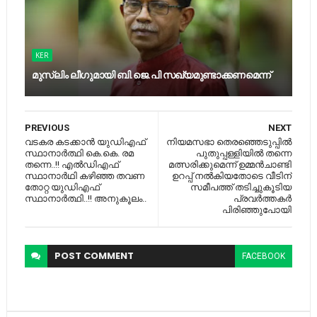
KER
മുസ്‍ലിം ലീഗുമായി ബി.ജെ.പി സഖ്യമുണ്ടാക്കണമെന്ന്
PREVIOUS
NEXT
വ​ട​ക​ര കടക്കാന്‍ യുഡിഎഫ്
നിയമസഭാ തെരഞ്ഞെടുപ്പില്‍
സ്ഥാനാർത്ഥി കെ.​കെ.​ ര​മ
പുതുപ്പള്ളിയില്‍ തന്നെ
തന്നെ..!! എൽഡിഎഫ്
മത്സരിക്കുമെന്ന് ഉമ്മന്‍ചാണ്ടി
സ്ഥാനാർഥി കഴിഞ്ഞ തവണ
ഉറപ്പ് നല്‍കിയതോടെ വീടിന്
തോറ്റ യുഡിഎഫ്
സമീപത്ത് തടിച്ചുകൂടിയ
സ്ഥാനാർത്ഥി..!! അനുകൂലം..
പ്രവര്‍ത്തകര്‍
പിരിഞ്ഞുപോയി
POST
COMMENT
FACEBOOK