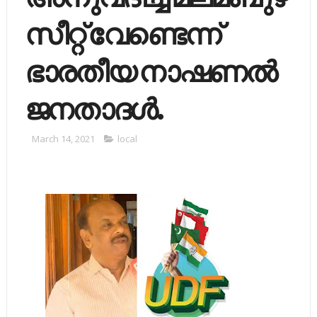
സീറ്റ് വേണ്ടെന്ന്
ഭാരതീയ നാഷണല്‍
ജനതാദള്‍.
March 14, 2021
local