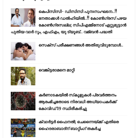
കെപിസിസി- ഡിസിസി പുനഃസംഘടന..!!
നേതാക്കൾ ഡൽഹിയിൽ..!! കോണ്‍ഗ്രസ് പഴയ
കോണ്‍ഗ്രസല്ല; സിപിഎമ്മിനോട് ഏറ്റുമുട്ടാന്‍
പുതിയ വാര്‍ റൂം, എഫ്‌എം, യു ട്യൂബ്.. വമ്ബന്‍ പദ്ധതി
സെക്സ് പരീക്ഷണങ്ങൾ അതിരുവിടുമ്പോൾ..
വെങ്കിട്ടരാമനെ മാറ്റി
കര്‍ണാടകയില്‍ സ്‌കൂളുകള്‍ പ്രവര്‍ത്തനം
ആരംഭിച്ചതോടെ നിരവധി അധ്യാപകര്‍ക്ക്
കോവിഡ് 19 സ്ഥിരീകരിച്ചു
ക്വാർട്ടർ ഫൈനൽ; ചെന്നൈയ്ക്ക് എതിരെ
ഹൈദരാബാദ്ന് ബാറ്റിംഗ് തകർച്ച