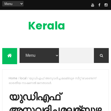
Kerala
News
Feed
kerala news feed is the one of the best
malayalam online news portal in
malaylam
Home
/
local
/
യുഡിഎഫ് അനുവദിച്ച മലമ്ബുഴ സീറ്റ് വേണ്ടെന്ന്
ഭാരതീയ നാഷണല്‍ ജനതാദള്‍.
യുഡിഎഫ്
അനുവദിച്ച മലമ്ബുഴ