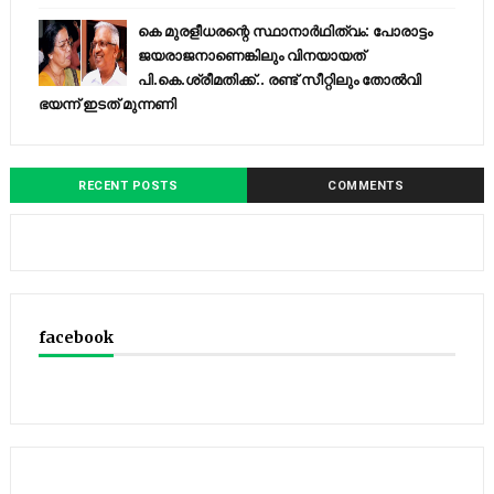
കെ മുരളീധരന്റെ സ്ഥാനാർഥിത്വം: പോരാട്ടം
ജയരാജനാണെങ്കിലും വിനയായത്
പി.കെ.ശ്രീമതിക്ക്.. രണ്ട് സീറ്റിലും തോൽവി
ഭയന്ന്‌ ഇടത് മുന്നണി
RECENT POSTS
COMMENTS
facebook