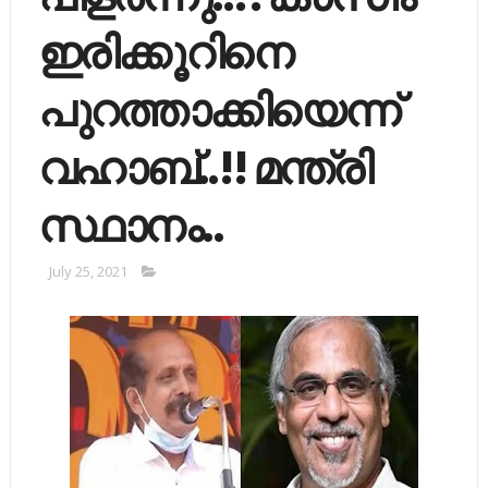
ഇരിക്കൂറിനെ
പുറത്താക്കി​യെന്ന്​
വഹാബ്​..!! മന്ത്രി
സ്ഥാനം..
July 25, 2021