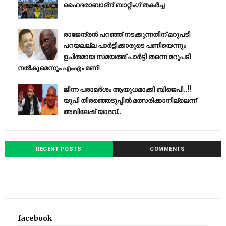
ഹൈദരാബാദ്ന് ബാറ്റിംഗ് തകർച്ച
രാജേന്ദ്രന്‍ പറഞ്ഞ് നടക്കുന്നതിന് മറുപടി
പറയലല്ല പാര്‍ട്ടിക്കാരുടെ പണിയെന്നും
ഉചിതമായ സമയത്ത് പാര്‍ട്ടി തന്നെ മറുപടി
നല്‍കുമെന്നും എംഎം മണി
ജിന്ന പരാമര്‍ശം ആയുധമാക്കി ബിജെപി..!!
യുപി തിരഞ്ഞെടുപ്പില്‍ മത്സരിക്കാനില്ലെന്ന്
അഖിലേഷ് യാദവ്..
RECENT POSTS
COMMENTS
facebook