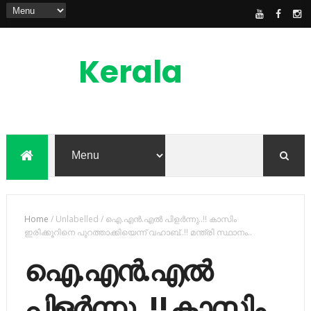
Kerala
News
Feed
kerala news feed is the one of the best
malayalam online news portal in
malaylam
Home
/
Unlabelled
/
ഐ.എന്‍.എല്‍ പിളര്‍ന്നു..!! കാസിം
ഇരിക്കൂറിനെ പുറത്താക്കി​യെന്ന്​ വഹാബ്​..!! മന്ത്രി സ്ഥാനം..
ഐ.എന്‍.എല്‍
പിളര്‍ന്നു..!! കാസിം