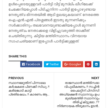
ഉള്‍പ്പെടെയുള്ളവര്‍ പാര്‍ട്ടി വിട്ട് മുസ്ലിം ലീഗിലേക്ക്
ചേക്കേറിയപ്പോള്‍ പിടിച്ചുനിന്ന പാര്‍ട്ടി ഇപ്പോഴുണ്ടായ
നേതൃത്വ ഭിന്നതയില്‍ ആടി ഉലയുകയാണ്. നേരത്തെ
ഐ.എന്‍.എല്‍ പ്രശ്നങ്ങള്‍ ഇടതു മുന്നണിക്കും
സര്‍ക്കാരിനും തലവേദനയുണ്ടാക്കിയപ്പോള്‍ മുന്നണി
നേതൃത്വം നേതാക്കളെ വിളിച്ചുവരുത്തി താക്കീത്
ചെയ്തിരുന്നു. കിട്ടിയ മന്ത്രിസ്ഥാനം വിനയായ
സാഹചര്യമാണ് ഇപ്പോള്‍ പാര്‍ട്ടിക്കുള്ളത്.
SHARE THIS
Facebook
Twitter
Google+
PREVIOUS
NEXT
സ്ഥാനമേറ്റതിന് പിന്നാലെ
രാജസ്ഥാന്‍ മന്ത്രിസഭാ
കര്‍ഷകരെ പിണക്കി സിധു..!!
വിപുലീകരണം..!! സച്ചിൻ
കരിങ്കൊടി കാട്ടി
പൈലറ്റിന് പിസിസി
പ്രതിഷേധം..!! കാരണം ആ...
അധ്യക്ഷൻ സ്ഥാനവും ഉപ
മുഖ്യമന്ത്രി സ്ഥാനവും
തിരിച്ച് കിട്ടുമോ..??
നിർണായക തീരുമാനം ഉടൻ..