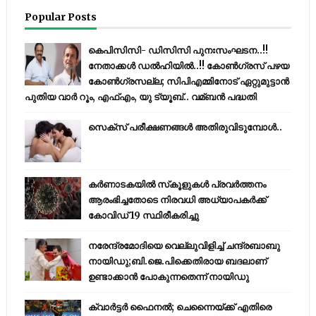
Popular Posts
കെപിസിസി- ഡിസിസി പുനഃസംഘടന..!!
നേതാക്കൾ ഡൽഹിയിൽ..!! കോണ്‍ഗ്രസ് പഴയ
കോണ്‍ഗ്രസല്ല; സിപിഎമ്മിനോട് ഏറ്റുമുട്ടാന്‍
പുതിയ വാര്‍ റൂം, എഫ്‌എം, യു ട്യൂബ്.. വമ്ബന്‍ പദ്ധതി
സെക്സ് പരീക്ഷണങ്ങൾ അതിരുവിടുമ്പോൾ..
കര്‍ണാടകയില്‍ സ്‌കൂളുകള്‍ പ്രവര്‍ത്തനം
ആരംഭിച്ചതോടെ നിരവധി അധ്യാപകര്‍ക്ക്
കോവിഡ് 19 സ്ഥിരീകരിച്ചു
നരേന്ദ്രമോദിയെ വെല്ലുവിളിച്ച് ചന്ദ്രബാബു
നായിഡു;ബി.ജെ.പിക്കെതിരായ ബദലാണ്
ഉണ്ടാക്കാന്‍ പോകുന്നതെന്ന് നായിഡു
ക്വാർട്ടർ ഫൈനൽ; ചെന്നൈയ്ക്ക് എതിരെ