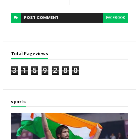
POST
COMMENT
FACEBOOK
Total Pageviews
3
1
5
9
2
8
0
sports