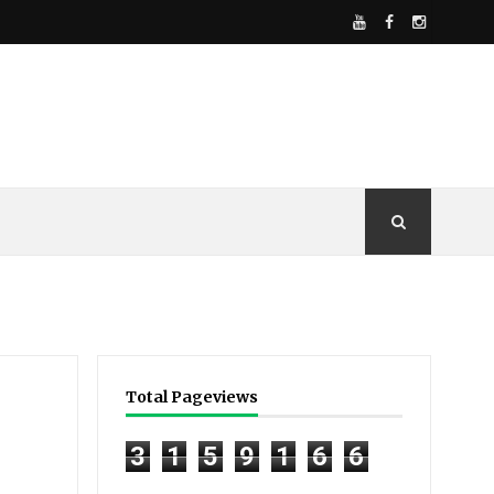
Total Pageviews
3
1
5
9
1
6
6