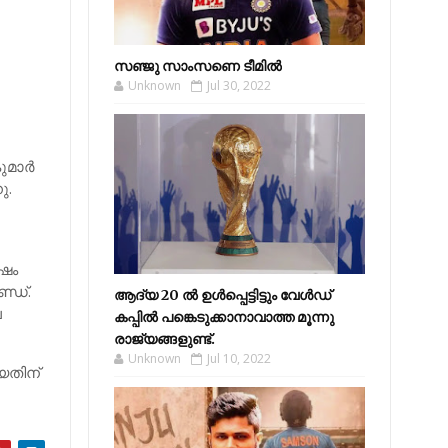
സഞ്ജു സാംസണെ ടീമില്‍
Unknown
Jul 30, 2022
മാര്‍
ു.
‍ഷം
്ഡ്.
ആദ്യ 20 ല്‍ ഉള്‍പ്പെട്ടിട്ടും വേള്‍ഡ്
ല
കപ്പില്‍ പങ്കെടുക്കാനാവാത്ത മൂന്നു
.
രാജ്യങ്ങളുണ്ട്.
Unknown
Jul 10, 2022
യതിന്