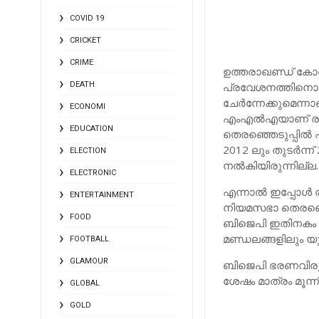
COVID 19
CRICKET
CRIME
ഉത്തരാഖണ്ഡ് കോണ
DEATH
പ്രവേശനത്തിനൊരുങ
ചേര്‍ന്നേക്കുമെന്ന
ECONOMI
എംഎല്‍എയാണ് രാജ്
EDUCATION
തെരഞ്ഞെടുപ്പില്‍ 
2012 ലും തുടര്‍ന്
ELECTION
നല്‍കിയിരുന്നില്ല
ELECTRONIC
എന്നാല്‍ ഇപ്പോള്‍
ENTERTAINMENT
നിയമസഭാ തെരഞ്ഞെട
FOOD
ബിജെപി ഇതിനകം ത
മണ്ഡലങ്ങളിലും യ
FOOTBALL
GLAMOUR
ബിജെപി ഭരണവിരുദ്
ശേഷം മാത്രം മൂന്ന്
GLOBAL
GOLD