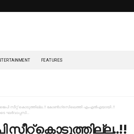
NTERTAINMENT
FEATURES
ജെപി സീറ്റ് കൊടുത്തില്ല..!! കോണ്‍ഗ്രസിലെത്തി എംഎല്‍എയായി..!!
െ ഘര്‍വാപ്പസി...
സീറ്റ് കൊടുത്തില്ല..!!