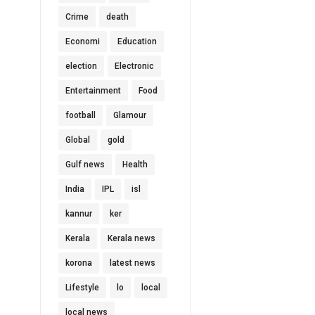
Crime
death
Economi
Education
election
Electronic
Entertainment
Food
football
Glamour
Global
gold
Gulf news
Health
India
IPL
isl
kannur
ker
Kerala
Kerala news
korona
latest news
Lifestyle
lo
local
local news