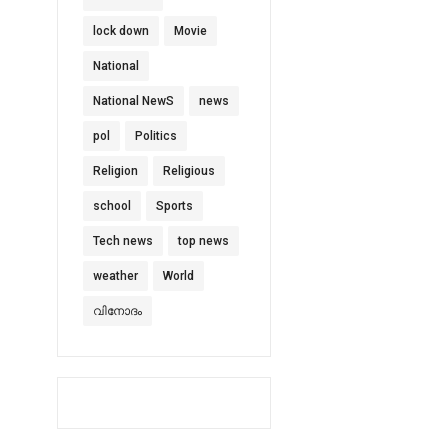
lock down
Movie
National
National NewS
news
pol
Politics
Religion
Religious
school
Sports
Tech news
top news
weather
World
വിനോദം