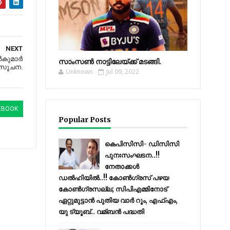
NEXT
കുമാര്‍
സാംസണ്‍ നാട്ടിലേയ്‌ക്ക് മടങ്ങി.
് സൂചന.
Unknown
Jul 09, 2022
EBOOK
Popular Posts
കെപിസിസി- ഡിസിസി
പുനഃസംഘടന..!!
നേതാക്കൾ
ഡൽഹിയിൽ..!! കോണ്‍ഗ്രസ് പഴയ
കോണ്‍ഗ്രസല്ല; സിപിഎമ്മിനോട്
ഏറ്റുമുട്ടാന്‍ പുതിയ വാര്‍ റൂം, എഫ്‌എം,
യു ട്യൂബ്.. വമ്ബന്‍ പദ്ധതി