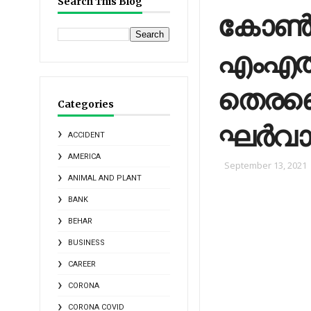
Search This Blog
കോണ്‍
എംഎല്
തെരഞ്
Categories
ഘര്‍വാപ
ACCIDENT
AMERICA
September 13, 2021
ANIMAL AND PLANT
BANK
BEHAR
BUSINESS
CAREER
CORONA
CORONA COVID