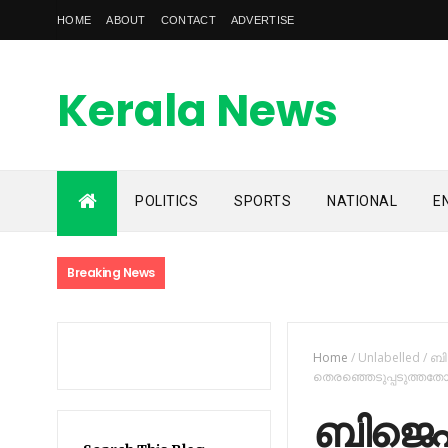
HOME
ABOUT
CONTACT
ADVERTISE
Kerala News
Feed
POLITICS
SPORTS
NATIONAL
E
kerala news feed is the one of the best malayalam online
news portal in malaylam
Breaking News
Home
/
Unlabelled
/
ബി
തെരഞ്ഞെടുപ്പടുത്തതോട
ബിജെപി 