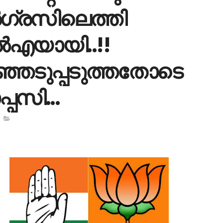
ഗ്രസിലെത്തി
‍എയായി..!!
ഞെടുപ്പടുത്തതോടെ
്പസി...