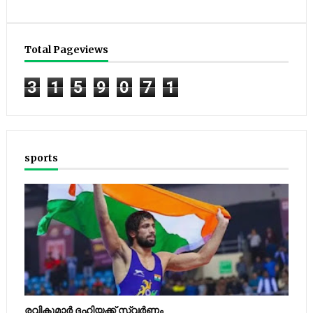
Total Pageviews
3
1
5
9
0
7
1
sports
രവികുമാര്‍ ദഹിയക്ക് സ്വര്‍ണം