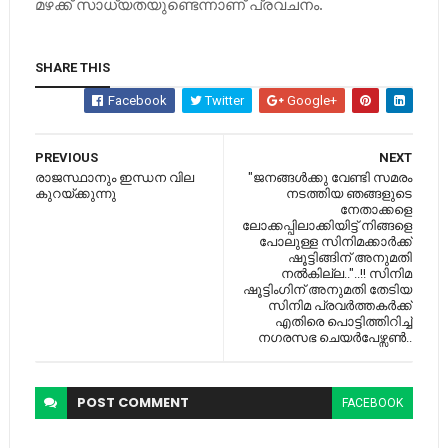
മഴക്ക്​ സാധ്യതയുണ്ടെന്നാണ്​ പ്രവചനം.
SHARE THIS
Facebook
Twitter
Google+
PREVIOUS
NEXT
രാജസ്ഥാനും ഇന്ധന വില
"ജനങ്ങള്‍ക്കു വേണ്ടി സമരം
കുറയ്ക്കുന്നു
നടത്തിയ ഞങ്ങളുടെ
നേതാക്കളെ
ലോക്കപ്പിലാക്കിയിട്ട് നിങ്ങളെ
പോലുള്ള സിനിമക്കാര്‍ക്ക്
ഷൂട്ടിങ്ങിന് അനുമതി
നല്‍കില്ല.."..!! സിനിമ
ഷൂട്ടിംഗിന് അനുമതി തേടിയ
സിനിമ പ്രവർത്തകർക്ക്
എതിരെ പൊട്ടിത്തിറിച്ച്
നഗരസഭ ചെയർപേഴ്സൺ..
POST
COMMENT
FACEBOOK