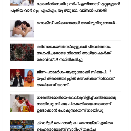
കോണ്‍ഗ്രസല്ല; സിപിഎമ്മിനോട് ഏറ്റുമുട്ടാന്‍
പുതിയ വാര്‍ റൂം, എഫ്‌എം, യു ട്യൂബ്.. വമ്ബന്‍ പദ്ധതി
സെക്സ് പരീക്ഷണങ്ങൾ അതിരുവിടുമ്പോൾ..
കര്‍ണാടകയില്‍ സ്‌കൂളുകള്‍ പ്രവര്‍ത്തനം
ആരംഭിച്ചതോടെ നിരവധി അധ്യാപകര്‍ക്ക്
കോവിഡ് 19 സ്ഥിരീകരിച്ചു
ജിന്ന പരാമര്‍ശം ആയുധമാക്കി ബിജെപി..!!
യുപി തിരഞ്ഞെടുപ്പില്‍ മത്സരിക്കാനില്ലെന്ന്
അഖിലേഷ് യാദവ്..
നരേന്ദ്രമോദിയെ വെല്ലുവിളിച്ച് ചന്ദ്രബാബു
നായിഡു;ബി.ജെ.പിക്കെതിരായ ബദലാണ്
ഉണ്ടാക്കാന്‍ പോകുന്നതെന്ന് നായിഡു
ക്വാർട്ടർ ഫൈനൽ; ചെന്നൈയ്ക്ക് എതിരെ
ഹൈദരാബാദ്ന് ബാറ്റിംഗ് തകർച്ച