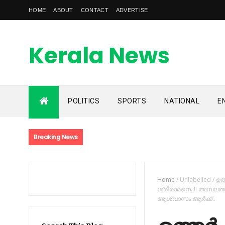
HOME
ABOUT
CONTACT
ADVERTISE
Kerala News
Feed
POLITICS
SPORTS
NATIONAL
E
kerala news feed is the one of the best malayalam online
news portal in malaylam
Breaking News
Home
/
Unlabelled
/
ഉത
ശ്രീരാമനെ..!! അമ്പലത്ത
ആശ്വാസം ആർക്ക്..