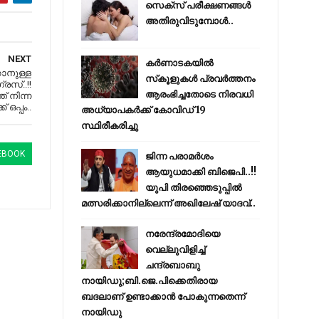
സെക്സ് പരീക്ഷണങ്ങൾ
അതിരുവിടുമ്പോൾ..
NEXT
കര്‍ണാടകയില്‍
കാനുള്ള
സ്‌കൂളുകള്‍ പ്രവര്‍ത്തനം
രസ്..!!
ആരംഭിച്ചതോടെ നിരവധി
് നിന്ന
ഒപ്പം..
അധ്യാപകര്‍ക്ക് കോവിഡ് 19
സ്ഥിരീകരിച്ചു
EBOOK
ജിന്ന പരാമര്‍ശം
ആയുധമാക്കി ബിജെപി..!!
യുപി തിരഞ്ഞെടുപ്പില്‍
മത്സരിക്കാനില്ലെന്ന് അഖിലേഷ് യാദവ്..
നരേന്ദ്രമോദിയെ
വെല്ലുവിളിച്ച്
ചന്ദ്രബാബു
നായിഡു;ബി.ജെ.പിക്കെതിരായ
ബദലാണ് ഉണ്ടാക്കാന്‍ പോകുന്നതെന്ന്
നായിഡു