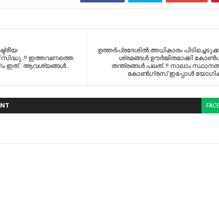
്ട്രീയ
ഉത്തര്‍പ്രദേശില്‍ അധികാരം പിടിച്ചെടുക്
് സിദ്ധു..!! ഇത്തവണത്തെ
ശ്രമങ്ങള്‍ ഊര്‍ജിതമാക്കി കോണ്‍ഗ്
ം ഇത്.. ആവശ്യങ്ങൾ..
തന്ത്രങ്ങൾ പലത്..!! നാലാം സ്ഥാനത്ത
കോൺഗ്രസ് ഇപ്പോൾ യോഗിക്ക് 
NT
FAC