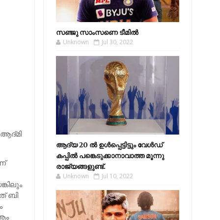
സഞ്ജു സാംസണെ ടീമില്‍
Unknown
Jul 30, 2022
ആദ്‌മി
ആദ്യ 20 ല്‍ ഉള്‍പ്പെട്ടിട്ടും വേള്‍ഡ്
കപ്പില്‍ പങ്കെടുക്കാനാവാത്ത മൂന്നു
ണ്
രാജ്യങ്ങളുണ്ട്.
Unknown
Jul 10, 2022
ങ്കിലും
ത് ബി
ം
 ആം