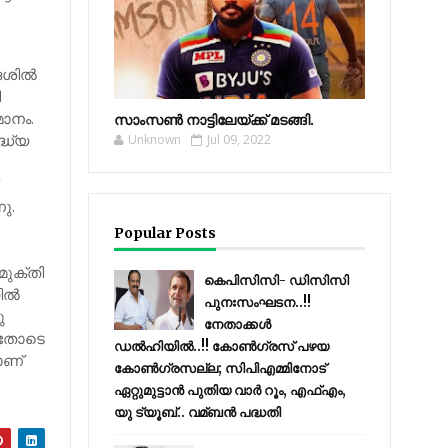
ശില്‍
ി
മാനം.
സാംസണ്‍ നാട്ടിലേയ്‌ക്ക് മടങ്ങി.
്ധ്യ
Unknown
Jul 09, 2022
ു.
Popular Posts
മുക്തി
കെപിസിസി- ഡിസിസി
ല്‍
പുനഃസംഘടന..!!
ു
നേതാക്കൾ
്നതോടെ
ഡൽഹിയിൽ..!! കോണ്‍ഗ്രസ് പഴയ
നാണ്
കോണ്‍ഗ്രസല്ല; സിപിഎമ്മിനോട്
ഏറ്റുമുട്ടാന്‍ പുതിയ വാര്‍ റൂം, എഫ്‌എം,
യു ട്യൂബ്.. വമ്ബന്‍ പദ്ധതി