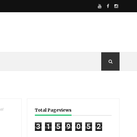
ത്
Total Pageviews
3
1
5
9
0
5
2