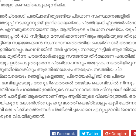
വാളോ കണക്കിലെടുക്കുന്നില്ല.
തര്‍പ്രദേശ്, പഞ്ചാബ് തുടങ്ങിയ പ്രധാന സംസ്ഥാനങ്ങളില്‍
്പ് നടക്കുന്നുണ്ട്. ഇവിടെയെല്ലാം പ്രത്യേകിച്ച്‌ ഉത്തര്‍പ്രദേ
ുക എന്നതുതന്നെയാണ് ആം ആദ്‌മിയുടെ പ്രധാന ലക്ഷ്യം. യുപ
ുപ്പില്‍ 403 സീറ്റിലുo മത്സരിക്കാനാണ് ആം ആദ്മിയുടെ തീരു
‍ട്ടിയെ സജ്ജമാക്കാന്‍ സംസ്ഥാനത്തെത്തിയ കെജ്‌രിവാള്‍ അയോദ
നു. ഇതിനാെപ്പം രംലല്ലയില്‍ അര്‍ച്ചനയും സരയൂഘട്ടില്‍ ആരതിയും
 മുതിര്‍ന്ന പൗരന്‍മാര്‍ക്കുള്ള സൗജന്യ തീര്‍ത്ഥാടന പദ്ധതിക്ക്
യും ഉള്‍പെടുത്തുമെന്ന പ്രഖ്യാപനവും അദ്ദേഹം നടത്തിയിരുന്ന
ുതമില്ലെങ്കിലും ആരതിക്ക് ശേഷം അദ്ദേഹം നടത്തിയ ചില
്ലാവരെയും ഞെട്ടിച്ചുകളഞ്ഞു. പ്രത്യേകിച്ച്‌ ബി ജെ പിയെ.
 ദേവിയുടെയും അനുഗ്രഹത്താല്‍ രാജ്യം കൊവിഡില്‍ നിന്നും 
‌രിവാള്‍ പറഞ്ഞത്. ഇതിലൂടെ സംസ്ഥാനത്തെ ഹിന്ദുക്കള്‍ക്കിടയി
ാന്‍ പാര്‍ട്ടിക്ക് ആയെന്നാണ് ആം ആദ്‌മിയുടെ വിലയിരുത്തല്‍. ഒര
നയിക്കുന്ന കോണ്‍ഗ്രസും മറുവശത്ത് കെജ്‌രിവാളും കൂടി ചേര്‍ന
 ബി ജെ പിക്ക് കാര്യങ്ങള്‍ പ്രതീക്ഷിച്ചപോലെ എളുപ്പമാവില്ലെന്
കരുടെ വിലയിരുത്തല്‍.
Facebook
Twitter
Google+