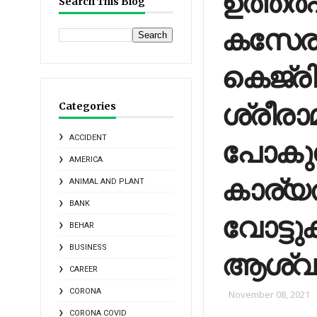
ഉത്തര്
Search This Blog
കസേര 
കെജ്‌രിവ
ശ്രീരാ
Categories
പോകുന്ന
ACCIDENT
AMERICA
കാര്യത
ANIMAL AND PLANT
BANK
വോട്ടു
BEHAR
BUSINESS
ആശ്വാ
CAREER
CORONA
November 08, 2021
CORONA COVID