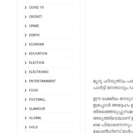
COVID 19
CRICKET
CRIME
DEATH
ECONOMI
EDUCATION
ELECTION
ELECTRONIC
മൃദു ഹിന്ദുത്വം 
ENTERTAINMENT
പാര്‍ട്ടി നേതാവും 
FOOD
ഈ ലക്ഷ്യം നേടുന്
FOOTBALL
ഇപ്പോള്‍ അദ്ദേഹം
GLAMOUR
തിരഞ്ഞെടുപ്പുസമത്ത
അടുത്തിടെയാണ് ഇത്
GLOBAL
ജെ പിയാണെന്നും അ
GOLD
കോണ്‍ഗ്രസ് ഉള്‍പ്