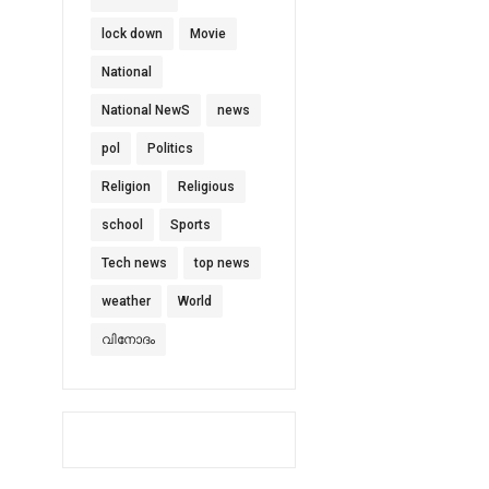
lock down
Movie
National
National NewS
news
pol
Politics
Religion
Religious
school
Sports
Tech news
top news
weather
World
വിനോദം