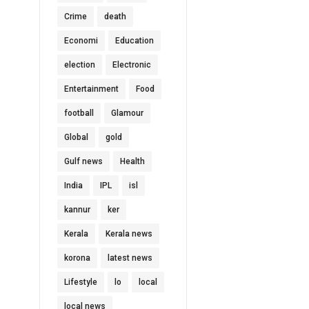
Crime
death
Economi
Education
election
Electronic
Entertainment
Food
football
Glamour
Global
gold
Gulf news
Health
India
IPL
isl
kannur
ker
Kerala
Kerala news
korona
latest news
Lifestyle
lo
local
local news