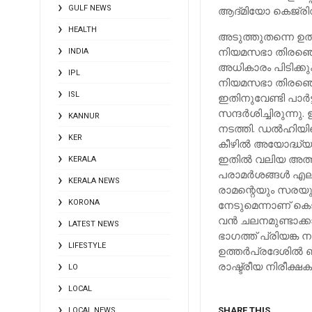
GULF NEWS
ആദ്‌മിയോ കെജ്‌രി
HEALTH
അടുത്തുതന്നെ ഉത്
നിയമസഭാ തിരഞ്ഞെടുപ
INDIA
അധികാരം പിടിക്ക
IPL
നിയമസഭാ തിരഞ്ഞെട
ISL
ഇതിനുവേണ്ടി പാര്
സന്ദര്‍ശിച്ചിരുന്
KANNUR
നടത്തി. ഡല്‍ഹിയിലെ
KER
കീഴില്‍ അയോദ്ധ്യ
ഇതില്‍ വലിയ അത്ഭ
KERALA
പരാമര്‍ശങ്ങള്‍ എല
KERALA NEWS
രാമന്റെയും സരയു
KORONA
നേടുമെന്നാണ് കെജ്
വന്‍ ചലനമുണ്ടാക്ക
LATEST NEWS
ഭാഗത്ത് പ്രിയങ്ക 
LIFESTYLE
ഉത്തര്‍പ്രദേശില്‍
രാഷ്ട്രീയ നിരീക്ഷ
LO
LOCAL
SHARE THIS
LOCAL NEWS